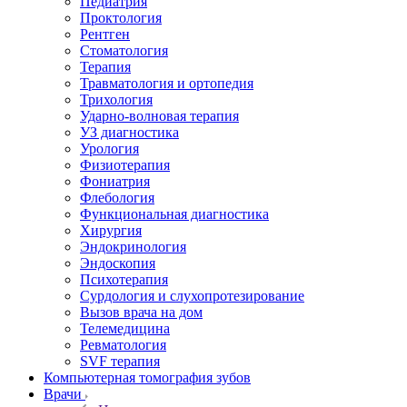
Педиатрия
Проктология
Рентген
Стоматология
Терапия
Травматология и ортопедия
Трихология
Ударно-волновая терапия
УЗ диагностика
Урология
Физиотерапия
Фониатрия
Флебология
Функциональная диагностика
Хирургия
Эндокринология
Эндоскопия
Психотерапия
Сурдология и слухопротезирование
Вызов врача на дом
Телемедицина
Ревматология
SVF терапия
Компьютерная томография зубов
Врачи