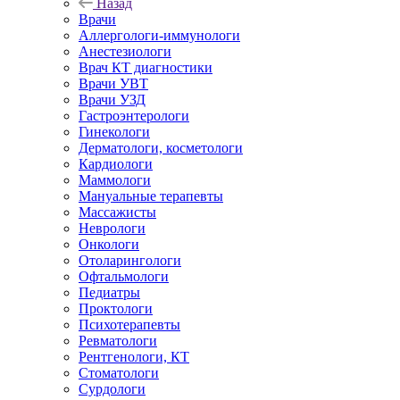
Назад
Врачи
Аллергологи-иммунологи
Анестезиологи
Врач КТ диагностики
Врачи УВТ
Врачи УЗД
Гастроэнтерологи
Гинекологи
Дерматологи, косметологи
Кардиологи
Маммологи
Мануальные терапевты
Массажисты
Неврологи
Онкологи
Отоларингологи
Офтальмологи
Педиатры
Проктологи
Психотерапевты
Ревматологи
Рентгенологи, КТ
Стоматологи
Сурдологи