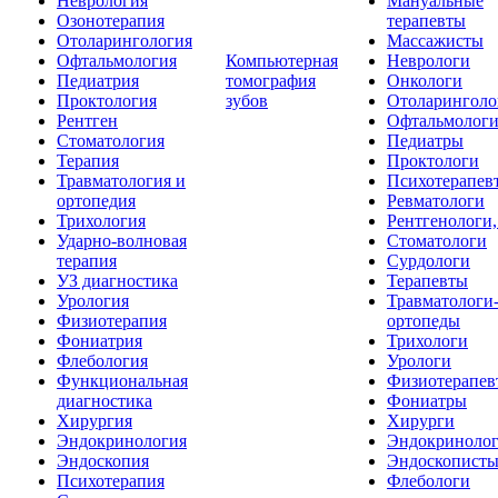
Неврология
Мануальные
Озонотерапия
терапевты
Отоларингология
Массажисты
Офтальмология
Компьютерная
Неврологи
Педиатрия
томография
Онкологи
Проктология
зубов
Отоларинголо
Рентген
Офтальмолог
Стоматология
Педиатры
Терапия
Проктологи
Травматология и
Психотерапев
ортопедия
Ревматологи
Трихология
Рентгенологи
Ударно-волновая
Стоматологи
терапия
Сурдологи
УЗ диагностика
Терапевты
Урология
Травматологи
Физиотерапия
ортопеды
Фониатрия
Трихологи
Флебология
Урологи
Функциональная
Физиотерапев
диагностика
Фониатры
Хирургия
Хирурги
Эндокринология
Эндокриноло
Эндоскопия
Эндоскопист
Психотерапия
Флебологи