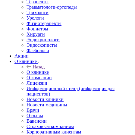
Терапевты
Травматологи-ортопеды
Трихологи
Урологи
Физиотерапевты
Фониатры
Хирурги
Эндокринологи
Эндоскописты
Флебологи
Акции
О клинике
Назад
О клинике
О компании
Лицензии
Информационный стенд (информация для
пациентов)
Новости клиники
Новости медицины
Врачи
Отзывы
Вакансии
Страховым компаниям
Корпоративным клиентам