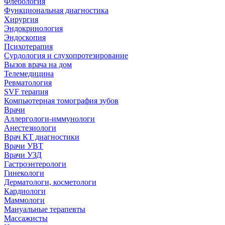
Флебология
Функциональная диагностика
Хирургия
Эндокринология
Эндоскопия
Психотерапия
Сурдология и слухопротезирование
Вызов врача на дом
Телемедицина
Ревматология
SVF терапия
Компьютерная томография зубов
Врачи
Аллергологи-иммунологи
Анестезиологи
Врач КТ диагностики
Врачи УВТ
Врачи УЗД
Гастроэнтерологи
Гинекологи
Дерматологи, косметологи
Кардиологи
Маммологи
Мануальные терапевты
Массажисты