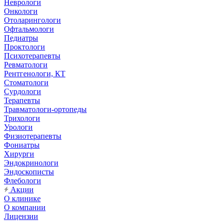
Неврологи
Онкологи
Отоларингологи
Офтальмологи
Педиатры
Проктологи
Психотерапевты
Ревматологи
Рентгенологи, КТ
Стоматологи
Сурдологи
Терапевты
Травматологи-ортопеды
Трихологи
Урологи
Физиотерапевты
Фониатры
Хирурги
Эндокринологи
Эндоскописты
Флебологи
Акции
О клинике
О компании
Лицензии