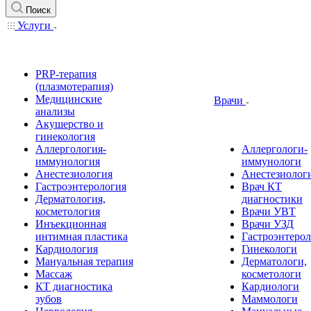
Поиск
Услуги
PRP-терапия
(плазмотерапия)
Медицинские
Врачи
анализы
Акушерство и
гинекология
Аллергология-
Аллергологи-
иммунология
иммунологи
Анестезиология
Анестезиолог
Гастроэнтерология
Врач КТ
Дерматология,
диагностики
косметология
Врачи УВТ
Инъекционная
Врачи УЗД
интимная пластика
Гастроэнтеро
Кардиология
Гинекологи
Мануальная терапия
Дерматологи,
Массаж
косметологи
КТ диагностика
Кардиологи
зубов
Маммологи