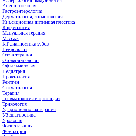
Аллергология-иммунология
Анестезиология
Гастроэнтерология
Дерматология, косметология
Инъекционная интимная пластика
Кардиология
Мануальная терапия
Массаж
КТ диагностика зубов
Неврология
Озонотерапия
Отоларингология
Офтальмология
Педиатрия
Проктология
Рентген
Стоматология
Терапия
Травматология и ортопедия
Трихология
Ударно-волновая терапия
УЗ диагностика
Урология
Физиотерапия
Фониатрия