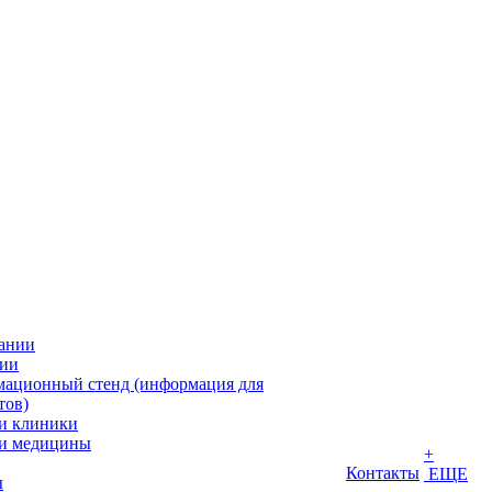
ании
ии
ационный стенд (информация для
тов)
и клиники
и медицины
+
Контакты
ЕЩЕ
ы