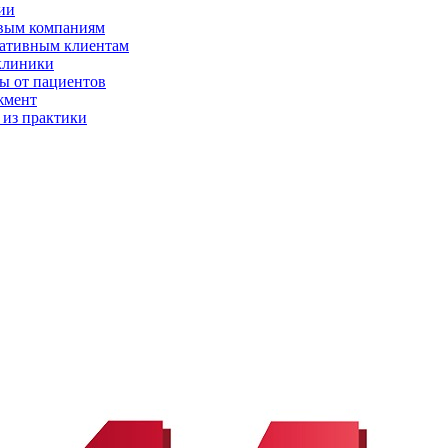
ии
вым компаниям
ативным клиентам
клиники
ы от пациентов
жмент
 из практики