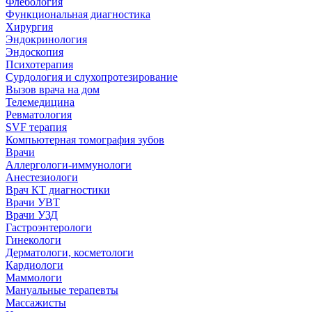
Флебология
Функциональная диагностика
Хирургия
Эндокринология
Эндоскопия
Психотерапия
Сурдология и слухопротезирование
Вызов врача на дом
Телемедицина
Ревматология
SVF терапия
Компьютерная томография зубов
Врачи
Аллергологи-иммунологи
Анестезиологи
Врач КТ диагностики
Врачи УВТ
Врачи УЗД
Гастроэнтерологи
Гинекологи
Дерматологи, косметологи
Кардиологи
Маммологи
Мануальные терапевты
Массажисты