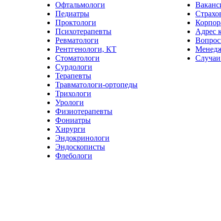
Офтальмологи
Ваканс
Педиатры
Страхо
Проктологи
Корпор
Психотерапевты
Адрес 
Ревматологи
Вопрос
Рентгенологи, КТ
Менед
Стоматологи
Случаи
Сурдологи
Терапевты
Травматологи-ортопеды
Трихологи
Урологи
Физиотерапевты
Фониатры
Хирурги
Эндокринологи
Эндоскописты
Флебологи