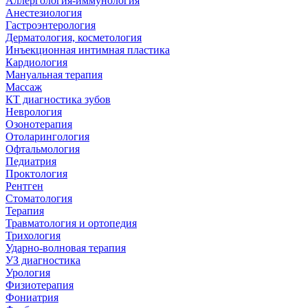
Аллергология-иммунология
Анестезиология
Гастроэнтерология
Дерматология, косметология
Инъекционная интимная пластика
Кардиология
Мануальная терапия
Массаж
КТ диагностика зубов
Неврология
Озонотерапия
Отоларингология
Офтальмология
Педиатрия
Проктология
Рентген
Стоматология
Терапия
Травматология и ортопедия
Трихология
Ударно-волновая терапия
УЗ диагностика
Урология
Физиотерапия
Фониатрия