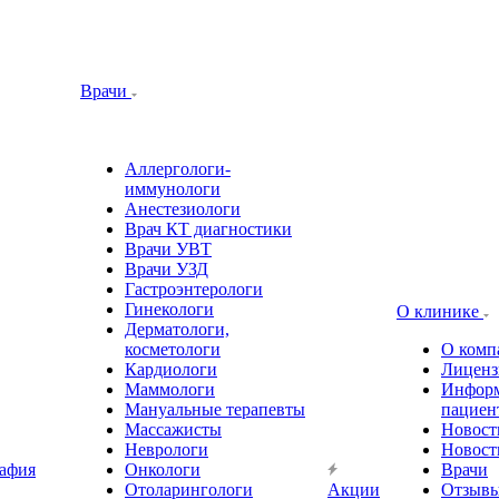
Врачи
Аллергологи-
иммунологи
Анестезиологи
Врач КТ диагностики
Врачи УВТ
Врачи УЗД
Гастроэнтерологи
Гинекологи
О клинике
Дерматологи,
косметологи
О комп
Кардиологи
Лиценз
Маммологи
Информ
Мануальные терапевты
пациен
Массажисты
Новост
Неврологи
Новост
афия
Онкологи
Врачи
Отоларингологи
Акции
Отзыв