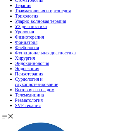
Стоматология
Терапия
Травматология и ортопедия
Трихология
Ударно-волновая терапия
УЗ диагностика
Урология
Физиотерапия
Фониатрия
Флебология
Функциональная диагностика
Хирургия
Эндокринология
Эндоскопия
Психотерапия
Сурдология и
слухопротезирование
Вызов врача на дом
Телемедицина
Ревматология
SVF терапия