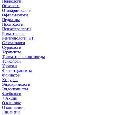
Неврологи
Онкологи
Отоларингологи
Офтальмологи
Педиатры
Проктологи
Психотерапевты
Ревматологи
Рентгенологи, КТ
Стоматологи
Сурдологи
Терапевты
Травматологи-ортопеды
Трихологи
Урологи
Физиотерапевты
Фониатры
Хирурги
Эндокринологи
Эндоскописты
Флебологи
Акции
О клинике
О компании
Лицензии