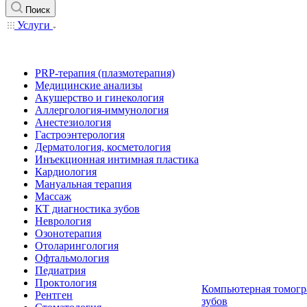
Поиск
Услуги
PRP-терапия (плазмотерапия)
Медицинские анализы
Акушерство и гинекология
Аллергология-иммунология
Анестезиология
Гастроэнтерология
Дерматология, косметология
Инъекционная интимная пластика
Кардиология
Мануальная терапия
Массаж
КТ диагностика зубов
Неврология
Озонотерапия
Отоларингология
Офтальмология
Педиатрия
Проктология
Компьютерная томогр
Рентген
зубов