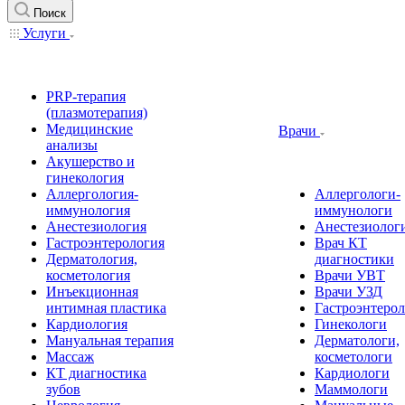
Поиск
Услуги
PRP-терапия
(плазмотерапия)
Медицинские
Врачи
анализы
Акушерство и
гинекология
Аллергология-
Аллергологи-
иммунология
иммунологи
Анестезиология
Анестезиолог
Гастроэнтерология
Врач КТ
Дерматология,
диагностики
косметология
Врачи УВТ
Инъекционная
Врачи УЗД
интимная пластика
Гастроэнтеро
Кардиология
Гинекологи
Мануальная терапия
Дерматологи,
Массаж
косметологи
КТ диагностика
Кардиологи
зубов
Маммологи