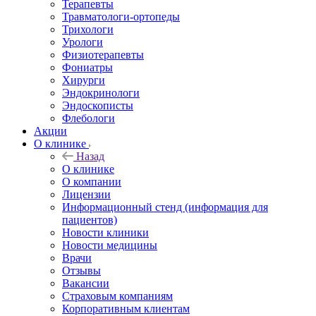
Терапевты
Травматологи-ортопеды
Трихологи
Урологи
Физиотерапевты
Фониатры
Хирурги
Эндокринологи
Эндоскописты
Флебологи
Акции
О клинике
Назад
О клинике
О компании
Лицензии
Информационный стенд (информация для
пациентов)
Новости клиники
Новости медицины
Врачи
Отзывы
Вакансии
Страховым компаниям
Корпоративным клиентам