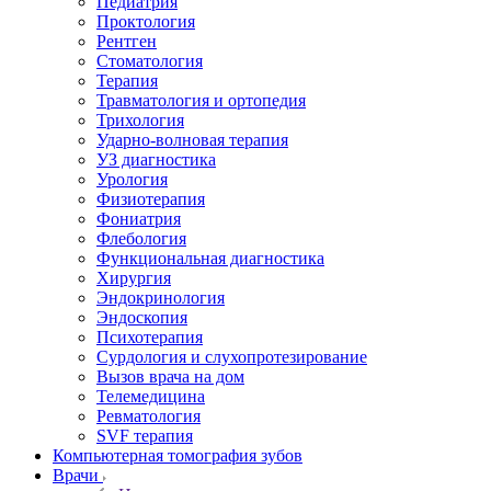
Педиатрия
Проктология
Рентген
Стоматология
Терапия
Травматология и ортопедия
Трихология
Ударно-волновая терапия
УЗ диагностика
Урология
Физиотерапия
Фониатрия
Флебология
Функциональная диагностика
Хирургия
Эндокринология
Эндоскопия
Психотерапия
Сурдология и слухопротезирование
Вызов врача на дом
Телемедицина
Ревматология
SVF терапия
Компьютерная томография зубов
Врачи