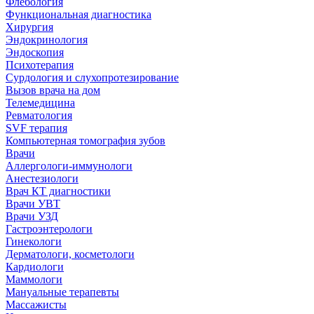
Флебология
Функциональная диагностика
Хирургия
Эндокринология
Эндоскопия
Психотерапия
Сурдология и слухопротезирование
Вызов врача на дом
Телемедицина
Ревматология
SVF терапия
Компьютерная томография зубов
Врачи
Аллергологи-иммунологи
Анестезиологи
Врач КТ диагностики
Врачи УВТ
Врачи УЗД
Гастроэнтерологи
Гинекологи
Дерматологи, косметологи
Кардиологи
Маммологи
Мануальные терапевты
Массажисты