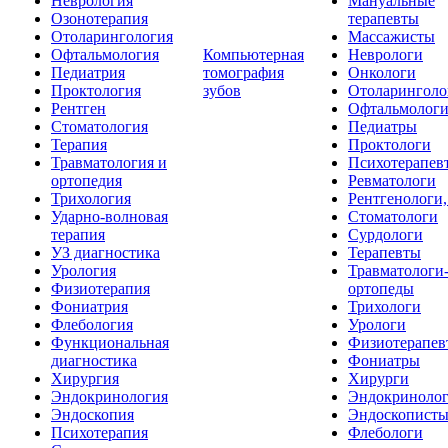
Неврология
Мануальные
Озонотерапия
терапевты
Отоларингология
Массажисты
Офтальмология
Компьютерная
Неврологи
Педиатрия
томография
Онкологи
Проктология
зубов
Отоларинголо
Рентген
Офтальмолог
Стоматология
Педиатры
Терапия
Проктологи
Травматология и
Психотерапев
ортопедия
Ревматологи
Трихология
Рентгенологи
Ударно-волновая
Стоматологи
терапия
Сурдологи
УЗ диагностика
Терапевты
Урология
Травматологи
Физиотерапия
ортопеды
Фониатрия
Трихологи
Флебология
Урологи
Функциональная
Физиотерапев
диагностика
Фониатры
Хирургия
Хирурги
Эндокринология
Эндокриноло
Эндоскопия
Эндоскопист
Психотерапия
Флебологи