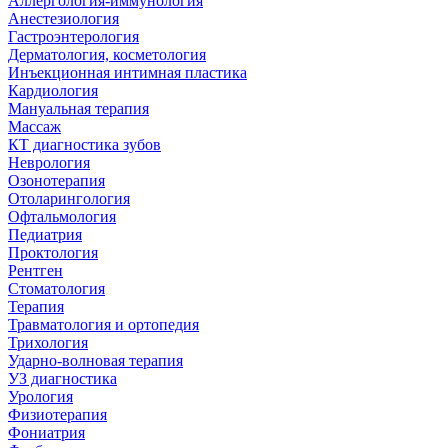
Аллергология-иммунология
Анестезиология
Гастроэнтерология
Дерматология, косметология
Инъекционная интимная пластика
Кардиология
Мануальная терапия
Массаж
КТ диагностика зубов
Неврология
Озонотерапия
Отоларингология
Офтальмология
Педиатрия
Проктология
Рентген
Стоматология
Терапия
Травматология и ортопедия
Трихология
Ударно-волновая терапия
УЗ диагностика
Урология
Физиотерапия
Фониатрия