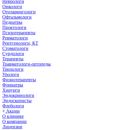
Неврологи
Онкологи
Отоларингологи
Офтальмологи
Педиатры
Проктологи
Психотерапевты
Ревматологи
Рентгенологи, КТ
Стоматологи
Сурдологи
Терапевты
Травматологи-ортопеды
Трихологи
Урологи
Физиотерапевты
Фониатры
Хирурги
Эндокринологи
Эндоскописты
Флебологи
Акции
О клинике
О компании
Лицензии