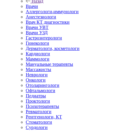
Назад
Врачи
Аллергологи-иммунологи
Анестезиологи
Врач КТ диагностики
Врачи УВТ
Врачи УЗД
Гастроэнтерологи
Гинекологи
Дерматологи, косметологи
Кардиологи
Маммологи
Мануальные терапевты
Массажисты
Неврологи
Онкологи
Отоларингологи
Офтальмологи
Педиатры
Проктологи
Психотерапевты
Ревматологи
Рентгенологи, КТ
Стоматологи
Сурдологи