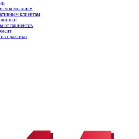
ии
вым компаниям
ативным клиентам
клиники
ы от пациентов
жмент
 из практики