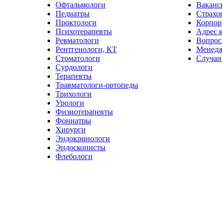
Офтальмологи
Ваканс
Педиатры
Страхо
Проктологи
Корпор
Психотерапевты
Адрес 
Ревматологи
Вопрос
Рентгенологи, КТ
Менед
Стоматологи
Случаи
Сурдологи
Терапевты
Травматологи-ортопеды
Трихологи
Урологи
Физиотерапевты
Фониатры
Хирурги
Эндокринологи
Эндоскописты
Флебологи