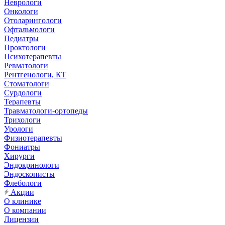
Неврологи
Онкологи
Отоларингологи
Офтальмологи
Педиатры
Проктологи
Психотерапевты
Ревматологи
Рентгенологи, КТ
Стоматологи
Сурдологи
Терапевты
Травматологи-ортопеды
Трихологи
Урологи
Физиотерапевты
Фониатры
Хирурги
Эндокринологи
Эндоскописты
Флебологи
Акции
О клинике
О компании
Лицензии