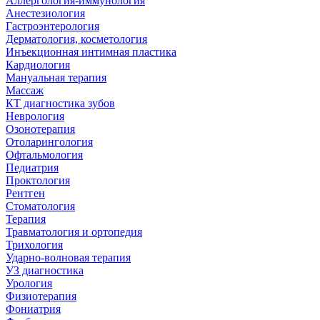
Аллергология-иммунология
Анестезиология
Гастроэнтерология
Дерматология, косметология
Инъекционная интимная пластика
Кардиология
Мануальная терапия
Массаж
КТ диагностика зубов
Неврология
Озонотерапия
Отоларингология
Офтальмология
Педиатрия
Проктология
Рентген
Стоматология
Терапия
Травматология и ортопедия
Трихология
Ударно-волновая терапия
УЗ диагностика
Урология
Физиотерапия
Фониатрия