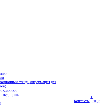
ании
ии
ационный стенд (информация для
тов)
и клиники
и медицины
+
Контакты
ЕЩЕ
ы