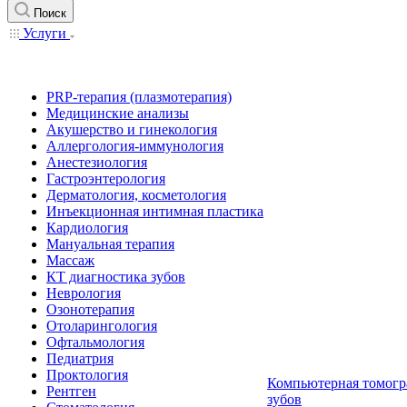
Поиск
Услуги
PRP-терапия (плазмотерапия)
Медицинские анализы
Акушерство и гинекология
Аллергология-иммунология
Анестезиология
Гастроэнтерология
Дерматология, косметология
Инъекционная интимная пластика
Кардиология
Мануальная терапия
Массаж
КТ диагностика зубов
Неврология
Озонотерапия
Отоларингология
Офтальмология
Педиатрия
Проктология
Компьютерная томогр
Рентген
зубов