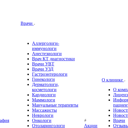
Врачи
Аллергологи-
иммунологи
Анестезиологи
Врач КТ диагностики
Врачи УВТ
Врачи УЗД
Гастроэнтерологи
Гинекологи
О клинике
Дерматологи,
косметологи
О комп
Кардиологи
Лиценз
Маммологи
Информ
Мануальные терапевты
пациен
Массажисты
Новост
Неврологи
Новост
афия
Онкологи
Врачи
Отоларингологи
Акции
Отзыв