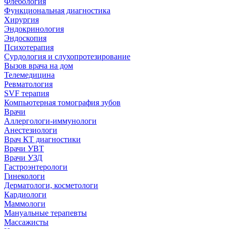
Флебология
Функциональная диагностика
Хирургия
Эндокринология
Эндоскопия
Психотерапия
Сурдология и слухопротезирование
Вызов врача на дом
Телемедицина
Ревматология
SVF терапия
Компьютерная томография зубов
Врачи
Аллергологи-иммунологи
Анестезиологи
Врач КТ диагностики
Врачи УВТ
Врачи УЗД
Гастроэнтерологи
Гинекологи
Дерматологи, косметологи
Кардиологи
Маммологи
Мануальные терапевты
Массажисты