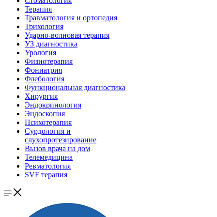
Стоматология
Терапия
Травматология и ортопедия
Трихология
Ударно-волновая терапия
УЗ диагностика
Урология
Физиотерапия
Фониатрия
Флебология
Функциональная диагностика
Хирургия
Эндокринология
Эндоскопия
Психотерапия
Сурдология и
слухопротезирование
Вызов врача на дом
Телемедицина
Ревматология
SVF терапия