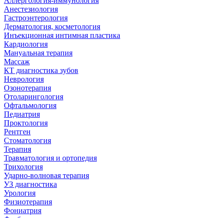
Аллергология-иммунология
Анестезиология
Гастроэнтерология
Дерматология, косметология
Инъекционная интимная пластика
Кардиология
Мануальная терапия
Массаж
КТ диагностика зубов
Неврология
Озонотерапия
Отоларингология
Офтальмология
Педиатрия
Проктология
Рентген
Стоматология
Терапия
Травматология и ортопедия
Трихология
Ударно-волновая терапия
УЗ диагностика
Урология
Физиотерапия
Фониатрия