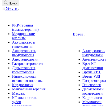
Поиск
Услуги
PRP-терапия
(плазмотерапия)
Медицинские
Врачи
анализы
Акушерство и
гинекология
Аллергология-
Аллергологи-
иммунология
иммунологи
Анестезиология
Анестезиолог
Гастроэнтерология
Врач КТ
Дерматология,
диагностики
косметология
Врачи УВТ
Инъекционная
Врачи УЗД
интимная пластика
Гастроэнтеро
Кардиология
Гинекологи
Мануальная терапия
Дерматологи,
Массаж
косметологи
КТ диагностика
Кардиологи
зубов
Маммологи