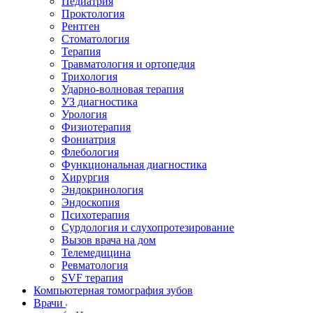
Педиатрия
Проктология
Рентген
Стоматология
Терапия
Травматология и ортопедия
Трихология
Ударно-волновая терапия
УЗ диагностика
Урология
Физиотерапия
Фониатрия
Флебология
Функциональная диагностика
Хирургия
Эндокринология
Эндоскопия
Психотерапия
Сурдология и слухопротезирование
Вызов врача на дом
Телемедицина
Ревматология
SVF терапия
Компьютерная томография зубов
Врачи