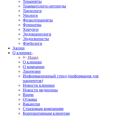
Терапевты
Травматологи-ортопеды
Трихологи
Урологи
Физиотерапевты
Фониатры
Хирурги
Эндокринологи
Эндоскописты
Флебологи
Акции
О клинике
Назад
О клинике
О компании
Лицензии
Информационный стенд (информация для
пациентов)
Новости клиники
Новости медицины
Врачи
Отзывы
Вакансии
Страховым компаниям
Корпоративным клиентам