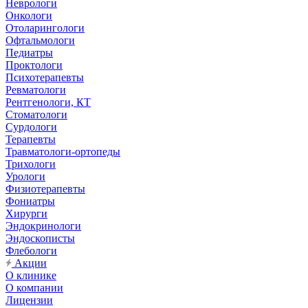
Неврологи
Онкологи
Отоларингологи
Офтальмологи
Педиатры
Проктологи
Психотерапевты
Ревматологи
Рентгенологи, КТ
Стоматологи
Сурдологи
Терапевты
Травматологи-ортопеды
Трихологи
Урологи
Физиотерапевты
Фониатры
Хирурги
Эндокринологи
Эндоскописты
Флебологи
Акции
О клинике
О компании
Лицензии