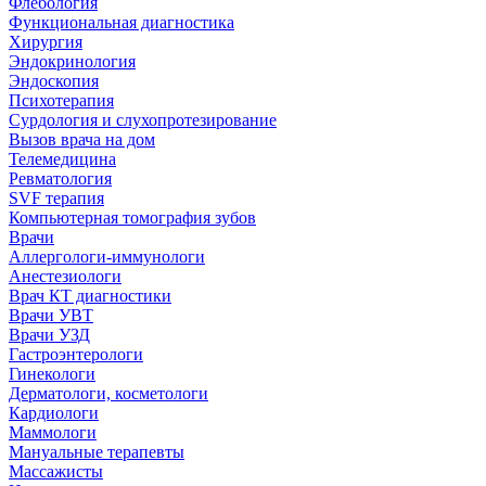
Флебология
Функциональная диагностика
Хирургия
Эндокринология
Эндоскопия
Психотерапия
Сурдология и слухопротезирование
Вызов врача на дом
Телемедицина
Ревматология
SVF терапия
Компьютерная томография зубов
Врачи
Аллергологи-иммунологи
Анестезиологи
Врач КТ диагностики
Врачи УВТ
Врачи УЗД
Гастроэнтерологи
Гинекологи
Дерматологи, косметологи
Кардиологи
Маммологи
Мануальные терапевты
Массажисты