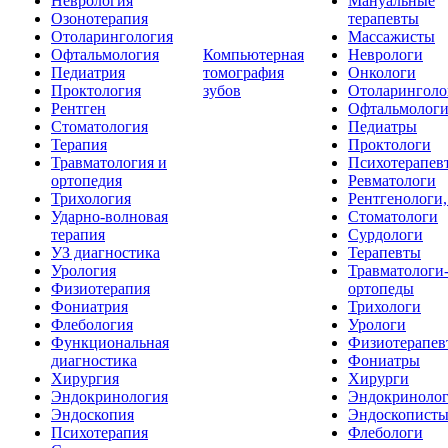
Неврология
Мануальные
Озонотерапия
терапевты
Отоларингология
Массажисты
Офтальмология
Компьютерная
Неврологи
Педиатрия
томография
Онкологи
Проктология
зубов
Отоларинголо
Рентген
Офтальмолог
Стоматология
Педиатры
Терапия
Проктологи
Травматология и
Психотерапев
ортопедия
Ревматологи
Трихология
Рентгенологи
Ударно-волновая
Стоматологи
терапия
Сурдологи
УЗ диагностика
Терапевты
Урология
Травматологи
Физиотерапия
ортопеды
Фониатрия
Трихологи
Флебология
Урологи
Функциональная
Физиотерапев
диагностика
Фониатры
Хирургия
Хирурги
Эндокринология
Эндокриноло
Эндоскопия
Эндоскопист
Психотерапия
Флебологи