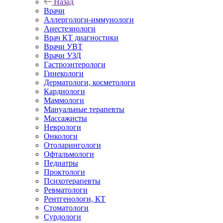
Назад
Врачи
Аллергологи-иммунологи
Анестезиологи
Врач КТ диагностики
Врачи УВТ
Врачи УЗД
Гастроэнтерологи
Гинекологи
Дерматологи, косметологи
Кардиологи
Маммологи
Мануальные терапевты
Массажисты
Неврологи
Онкологи
Отоларингологи
Офтальмологи
Педиатры
Проктологи
Психотерапевты
Ревматологи
Рентгенологи, КТ
Стоматологи
Сурдологи