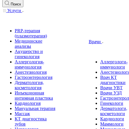
Поиск
Услуги
PRP-терапия
(плазмотерапия)
Медицинские
Врачи
анализы
Акушерство и
гинекология
Аллергология-
Аллергологи-
иммунология
иммунологи
Анестезиология
Анестезиолог
Гастроэнтерология
Врач КТ
Дерматология,
диагностики
косметология
Врачи УВТ
Инъекционная
Врачи УЗД
интимная пластика
Гастроэнтеро
Кардиология
Гинекологи
Мануальная терапия
Дерматологи,
Массаж
косметологи
КТ диагностика
Кардиологи
зубов
Маммологи