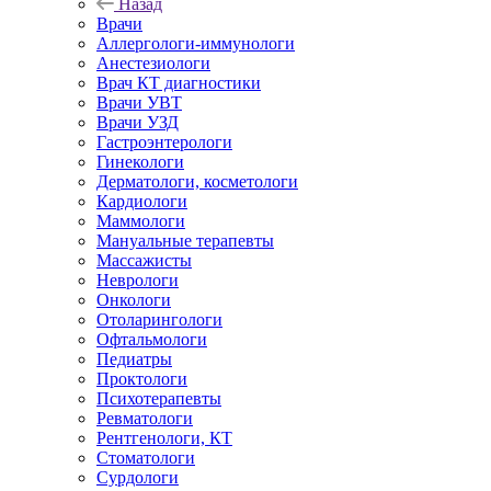
Назад
Врачи
Аллергологи-иммунологи
Анестезиологи
Врач КТ диагностики
Врачи УВТ
Врачи УЗД
Гастроэнтерологи
Гинекологи
Дерматологи, косметологи
Кардиологи
Маммологи
Мануальные терапевты
Массажисты
Неврологи
Онкологи
Отоларингологи
Офтальмологи
Педиатры
Проктологи
Психотерапевты
Ревматологи
Рентгенологи, КТ
Стоматологи
Сурдологи