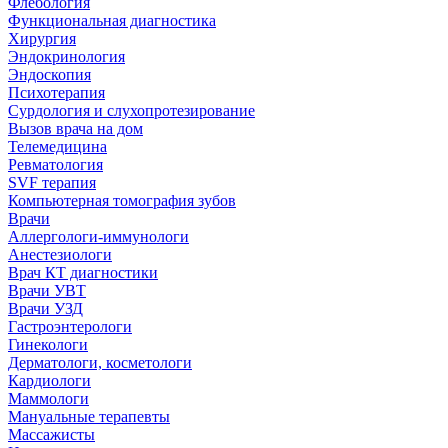
Флебология
Функциональная диагностика
Хирургия
Эндокринология
Эндоскопия
Психотерапия
Сурдология и слухопротезирование
Вызов врача на дом
Телемедицина
Ревматология
SVF терапия
Компьютерная томография зубов
Врачи
Аллергологи-иммунологи
Анестезиологи
Врач КТ диагностики
Врачи УВТ
Врачи УЗД
Гастроэнтерологи
Гинекологи
Дерматологи, косметологи
Кардиологи
Маммологи
Мануальные терапевты
Массажисты