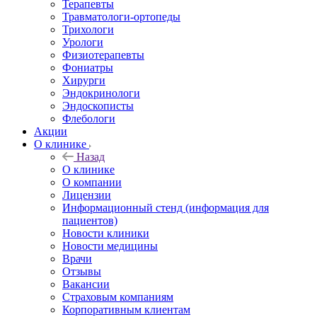
Терапевты
Травматологи-ортопеды
Трихологи
Урологи
Физиотерапевты
Фониатры
Хирурги
Эндокринологи
Эндоскописты
Флебологи
Акции
О клинике
Назад
О клинике
О компании
Лицензии
Информационный стенд (информация для
пациентов)
Новости клиники
Новости медицины
Врачи
Отзывы
Вакансии
Страховым компаниям
Корпоративным клиентам