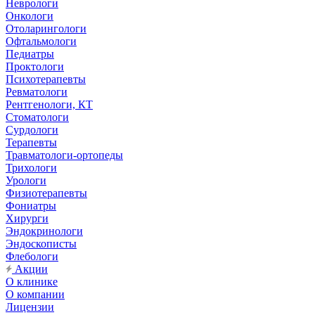
Неврологи
Онкологи
Отоларингологи
Офтальмологи
Педиатры
Проктологи
Психотерапевты
Ревматологи
Рентгенологи, КТ
Стоматологи
Сурдологи
Терапевты
Травматологи-ортопеды
Трихологи
Урологи
Физиотерапевты
Фониатры
Хирурги
Эндокринологи
Эндоскописты
Флебологи
Акции
О клинике
О компании
Лицензии