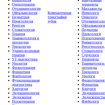
Неврология
Мануальные
Озонотерапия
терапевты
Отоларингология
Массажисты
Офтальмология
Компьютерная
Неврологи
Педиатрия
томография
Онкологи
Проктология
зубов
Отоларинголо
Рентген
Офтальмолог
Стоматология
Педиатры
Терапия
Проктологи
Травматология и
Психотерапев
ортопедия
Ревматологи
Трихология
Рентгенологи
Ударно-волновая
Стоматологи
терапия
Сурдологи
УЗ диагностика
Терапевты
Урология
Травматологи
Физиотерапия
ортопеды
Фониатрия
Трихологи
Флебология
Урологи
Функциональная
Физиотерапев
диагностика
Фониатры
Хирургия
Хирурги
Эндокринология
Эндокриноло
Эндоскопия
Эндоскопист
Психотерапия
Флебологи