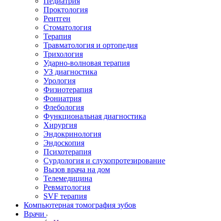
Педиатрия
Проктология
Рентген
Стоматология
Терапия
Травматология и ортопедия
Трихология
Ударно-волновая терапия
УЗ диагностика
Урология
Физиотерапия
Фониатрия
Флебология
Функциональная диагностика
Хирургия
Эндокринология
Эндоскопия
Психотерапия
Сурдология и слухопротезирование
Вызов врача на дом
Телемедицина
Ревматология
SVF терапия
Компьютерная томография зубов
Врачи