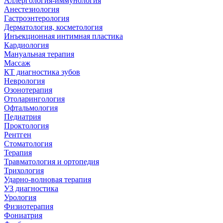
Аллергология-иммунология
Анестезиология
Гастроэнтерология
Дерматология, косметология
Инъекционная интимная пластика
Кардиология
Мануальная терапия
Массаж
КТ диагностика зубов
Неврология
Озонотерапия
Отоларингология
Офтальмология
Педиатрия
Проктология
Рентген
Стоматология
Терапия
Травматология и ортопедия
Трихология
Ударно-волновая терапия
УЗ диагностика
Урология
Физиотерапия
Фониатрия