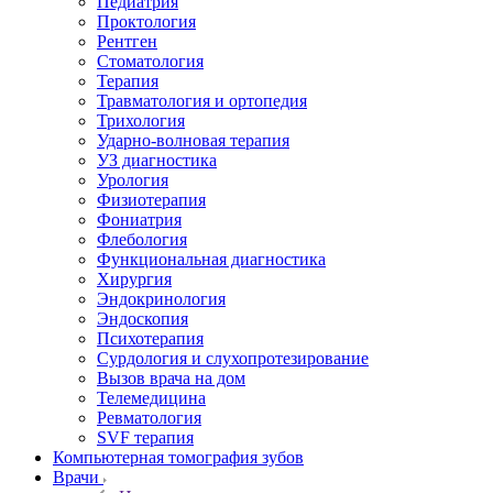
Педиатрия
Проктология
Рентген
Стоматология
Терапия
Травматология и ортопедия
Трихология
Ударно-волновая терапия
УЗ диагностика
Урология
Физиотерапия
Фониатрия
Флебология
Функциональная диагностика
Хирургия
Эндокринология
Эндоскопия
Психотерапия
Сурдология и слухопротезирование
Вызов врача на дом
Телемедицина
Ревматология
SVF терапия
Компьютерная томография зубов
Врачи