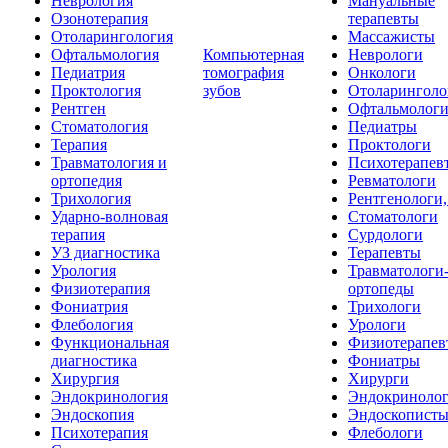
Неврология
Мануальные
Озонотерапия
терапевты
Отоларингология
Массажисты
Офтальмология
Компьютерная
Неврологи
Педиатрия
томография
Онкологи
Проктология
зубов
Отоларинголо
Рентген
Офтальмолог
Стоматология
Педиатры
Терапия
Проктологи
Травматология и
Психотерапев
ортопедия
Ревматологи
Трихология
Рентгенологи
Ударно-волновая
Стоматологи
терапия
Сурдологи
УЗ диагностика
Терапевты
Урология
Травматологи
Физиотерапия
ортопеды
Фониатрия
Трихологи
Флебология
Урологи
Функциональная
Физиотерапев
диагностика
Фониатры
Хирургия
Хирурги
Эндокринология
Эндокриноло
Эндоскопия
Эндоскопист
Психотерапия
Флебологи