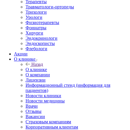
Терапевты
Травматологи-ортопеды
Трихологи
Урологи
Физиотерапевты
Фониатры
Хирурги
Эндокринологи
Эндоскописты
Флебологи
Акции
О клинике
Назад
О клинике
О компании
Лицензии
Информационный стенд (информация для
пациентов)
Новости клиники
Новости медицины
Врачи
Отзывы
Вакансии
Страховым компаниям
Корпоративным клиентам