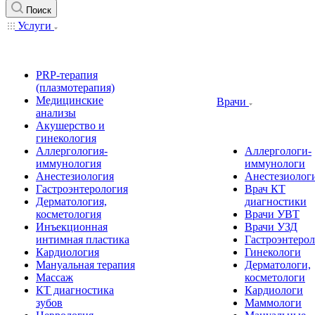
Поиск
Услуги
PRP-терапия
(плазмотерапия)
Медицинские
Врачи
анализы
Акушерство и
гинекология
Аллергология-
Аллергологи-
иммунология
иммунологи
Анестезиология
Анестезиолог
Гастроэнтерология
Врач КТ
Дерматология,
диагностики
косметология
Врачи УВТ
Инъекционная
Врачи УЗД
интимная пластика
Гастроэнтеро
Кардиология
Гинекологи
Мануальная терапия
Дерматологи,
Массаж
косметологи
КТ диагностика
Кардиологи
зубов
Маммологи