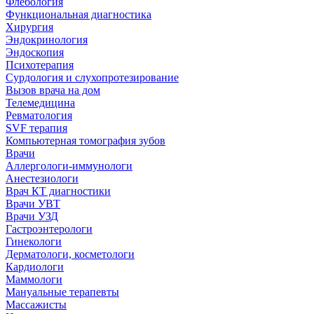
Флебология
Функциональная диагностика
Хирургия
Эндокринология
Эндоскопия
Психотерапия
Сурдология и слухопротезирование
Вызов врача на дом
Телемедицина
Ревматология
SVF терапия
Компьютерная томография зубов
Врачи
Аллергологи-иммунологи
Анестезиологи
Врач КТ диагностики
Врачи УВТ
Врачи УЗД
Гастроэнтерологи
Гинекологи
Дерматологи, косметологи
Кардиологи
Маммологи
Мануальные терапевты
Массажисты