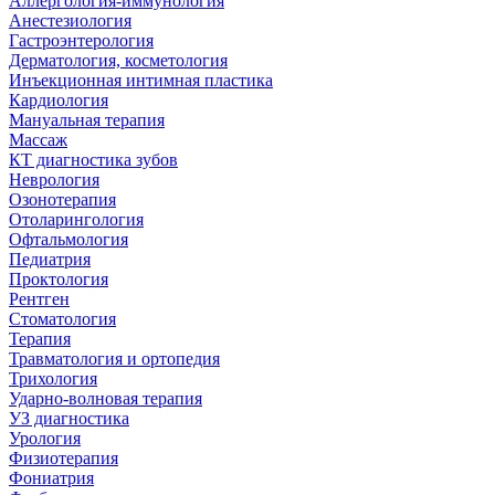
Аллергология-иммунология
Анестезиология
Гастроэнтерология
Дерматология, косметология
Инъекционная интимная пластика
Кардиология
Мануальная терапия
Массаж
КТ диагностика зубов
Неврология
Озонотерапия
Отоларингология
Офтальмология
Педиатрия
Проктология
Рентген
Стоматология
Терапия
Травматология и ортопедия
Трихология
Ударно-волновая терапия
УЗ диагностика
Урология
Физиотерапия
Фониатрия