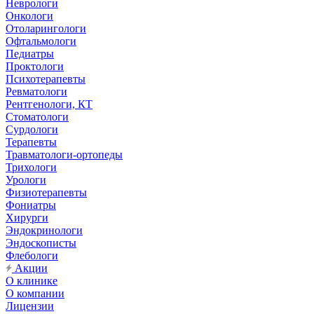
Неврологи
Онкологи
Отоларингологи
Офтальмологи
Педиатры
Проктологи
Психотерапевты
Ревматологи
Рентгенологи, КТ
Стоматологи
Сурдологи
Терапевты
Травматологи-ортопеды
Трихологи
Урологи
Физиотерапевты
Фониатры
Хирурги
Эндокринологи
Эндоскописты
Флебологи
Акции
О клинике
О компании
Лицензии