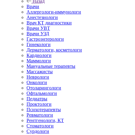
Назад
Врачи
Аллергологи-иммунологи
Анестезиологи
Врач КТ диагностики
Врачи УВТ
Врачи УЗД
Гастроэнтерологи
Гинекологи
Дерматологи, косметологи
Кардиологи
Маммологи
Мануальные терапевты
Массажисты
Неврологи
Онкологи
Отоларингологи
Офтальмологи
Педиатры
Проктологи
Психотерапевты
Ревматологи
Рентгенологи, КТ
Стоматологи
Сурдологи