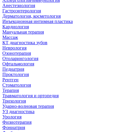
Аллергология-иммунология
Анестезиология
Гастроэнтерология
Дерматология, косметология
Инъекционная интимная пластика
Кардиология
Мануальная терапия
Массаж
КТ диагностика зубов
Неврология
Озонотерапия
Отоларингология
Офтальмология
Педиатрия
Проктология
Рентген
Стоматология
Терапия
Травматология и ортопедия
Трихология
Ударно-волновая терапия
УЗ диагностика
Урология
Физиотерапия
Фониатрия