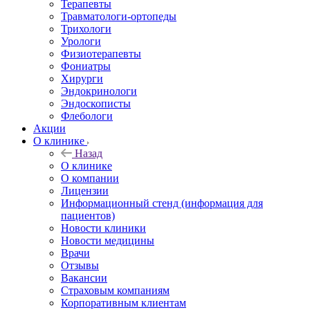
Терапевты
Травматологи-ортопеды
Трихологи
Урологи
Физиотерапевты
Фониатры
Хирурги
Эндокринологи
Эндоскописты
Флебологи
Акции
О клинике
Назад
О клинике
О компании
Лицензии
Информационный стенд (информация для
пациентов)
Новости клиники
Новости медицины
Врачи
Отзывы
Вакансии
Страховым компаниям
Корпоративным клиентам