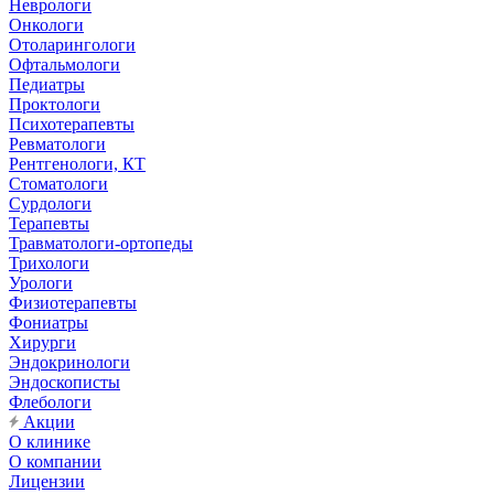
Неврологи
Онкологи
Отоларингологи
Офтальмологи
Педиатры
Проктологи
Психотерапевты
Ревматологи
Рентгенологи, КТ
Стоматологи
Сурдологи
Терапевты
Травматологи-ортопеды
Трихологи
Урологи
Физиотерапевты
Фониатры
Хирурги
Эндокринологи
Эндоскописты
Флебологи
Акции
О клинике
О компании
Лицензии