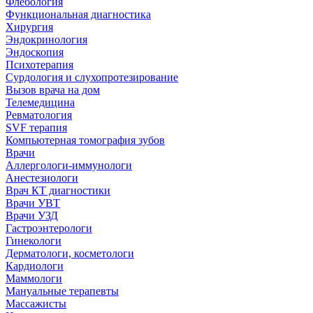
Флебология
Функциональная диагностика
Хирургия
Эндокринология
Эндоскопия
Психотерапия
Сурдология и слухопротезирование
Вызов врача на дом
Телемедицина
Ревматология
SVF терапия
Компьютерная томография зубов
Врачи
Аллергологи-иммунологи
Анестезиологи
Врач КТ диагностики
Врачи УВТ
Врачи УЗД
Гастроэнтерологи
Гинекологи
Дерматологи, косметологи
Кардиологи
Маммологи
Мануальные терапевты
Массажисты