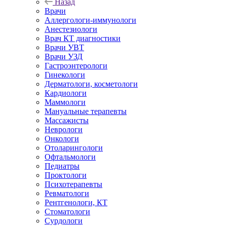
Назад
Врачи
Аллергологи-иммунологи
Анестезиологи
Врач КТ диагностики
Врачи УВТ
Врачи УЗД
Гастроэнтерологи
Гинекологи
Дерматологи, косметологи
Кардиологи
Маммологи
Мануальные терапевты
Массажисты
Неврологи
Онкологи
Отоларингологи
Офтальмологи
Педиатры
Проктологи
Психотерапевты
Ревматологи
Рентгенологи, КТ
Стоматологи
Сурдологи