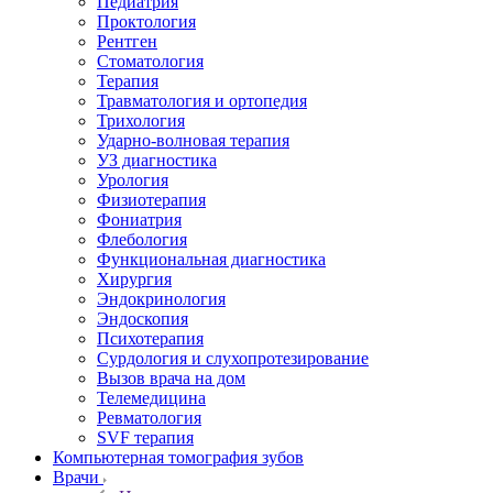
Педиатрия
Проктология
Рентген
Стоматология
Терапия
Травматология и ортопедия
Трихология
Ударно-волновая терапия
УЗ диагностика
Урология
Физиотерапия
Фониатрия
Флебология
Функциональная диагностика
Хирургия
Эндокринология
Эндоскопия
Психотерапия
Сурдология и слухопротезирование
Вызов врача на дом
Телемедицина
Ревматология
SVF терапия
Компьютерная томография зубов
Врачи