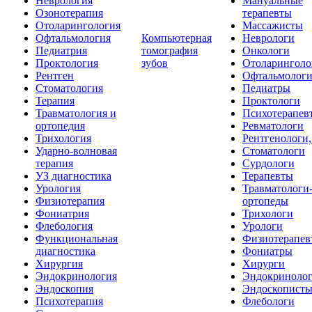
Неврология
Мануальные
Озонотерапия
терапевты
Отоларингология
Массажисты
Офтальмология
Компьютерная
Неврологи
Педиатрия
томография
Онкологи
Проктология
зубов
Отоларинголо
Рентген
Офтальмолог
Стоматология
Педиатры
Терапия
Проктологи
Травматология и
Психотерапев
ортопедия
Ревматологи
Трихология
Рентгенологи
Ударно-волновая
Стоматологи
терапия
Сурдологи
УЗ диагностика
Терапевты
Урология
Травматологи
Физиотерапия
ортопеды
Фониатрия
Трихологи
Флебология
Урологи
Функциональная
Физиотерапев
диагностика
Фониатры
Хирургия
Хирурги
Эндокринология
Эндокриноло
Эндоскопия
Эндоскопист
Психотерапия
Флебологи