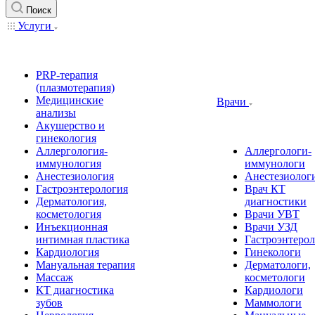
Поиск
Услуги
PRP-терапия
(плазмотерапия)
Медицинские
Врачи
анализы
Акушерство и
гинекология
Аллергология-
Аллергологи-
иммунология
иммунологи
Анестезиология
Анестезиолог
Гастроэнтерология
Врач КТ
Дерматология,
диагностики
косметология
Врачи УВТ
Инъекционная
Врачи УЗД
интимная пластика
Гастроэнтеро
Кардиология
Гинекологи
Мануальная терапия
Дерматологи,
Массаж
косметологи
КТ диагностика
Кардиологи
зубов
Маммологи