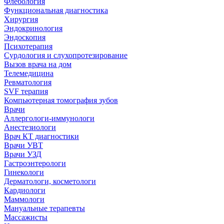
Флебология
Функциональная диагностика
Хирургия
Эндокринология
Эндоскопия
Психотерапия
Сурдология и слухопротезирование
Вызов врача на дом
Телемедицина
Ревматология
SVF терапия
Компьютерная томография зубов
Врачи
Аллергологи-иммунологи
Анестезиологи
Врач КТ диагностики
Врачи УВТ
Врачи УЗД
Гастроэнтерологи
Гинекологи
Дерматологи, косметологи
Кардиологи
Маммологи
Мануальные терапевты
Массажисты