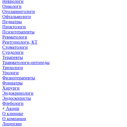
Неврологи
Онкологи
Отоларингологи
Офтальмологи
Педиатры
Проктологи
Психотерапевты
Ревматологи
Рентгенологи, КТ
Стоматологи
Сурдологи
Терапевты
Травматологи-ортопеды
Трихологи
Урологи
Физиотерапевты
Фониатры
Хирурги
Эндокринологи
Эндоскописты
Флебологи
Акции
О клинике
О компании
Лицензии