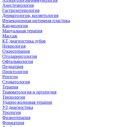
Аллергология-иммунология
Анестезиология
Гастроэнтерология
Дерматология, косметология
Инъекционная интимная пластика
Кардиология
Мануальная терапия
Массаж
КТ диагностика зубов
Неврология
Озонотерапия
Отоларингология
Офтальмология
Педиатрия
Проктология
Рентген
Стоматология
Терапия
Травматология и ортопедия
Трихология
Ударно-волновая терапия
УЗ диагностика
Урология
Физиотерапия
Фониатрия