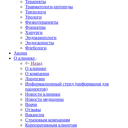
Терапевты
Травматологи-ортопеды
Трихологи
Урологи
Физиотерапевты
Фониатры
Хирурги
Эндокринологи
Эндоскописты
Флебологи
Акции
О клинике
Назад
О клинике
О компании
Лицензии
Информационный стенд (информация для
пациентов)
Новости клиники
Новости медицины
Врачи
Отзывы
Вакансии
Страховым компаниям
Корпоративным клиентам