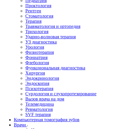
Педиатрия
Проктология
Рентген
Стоматология
Терапия
Травматология и ортопедия
Трихология
Ударно-волновая терапия
УЗ диагностика
Урология
Физиотерапия
Фониатрия
Флебология
Функциональная диагностика
Хирургия
Эндокринология
Эндоскопия
Психотерапия
Сурдология и слухопротезирование
Вызов врача на дом
Телемедицина
Ревматология
SVF терапия
Компьютерная томография зубов
Врачи