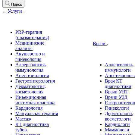
Поиск
Услуги
PRP-терапия
(плазмотерапия)
Медицинские
Врачи
анализы
Акушерство и
гинекология
Аллергология-
Аллергологи-
иммунология
иммунологи
Анестезиология
Анестезиолог
Гастроэнтерология
Врач КТ
Дерматология,
диагностики
косметология
Врачи УВТ
Инъекционная
Врачи УЗД
интимная пластика
Гастроэнтеро
Кардиология
Гинекологи
Мануальная терапия
Дерматологи,
Массаж
косметологи
КТ диагностика
Кардиологи
зубов
Маммологи