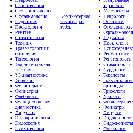
Неврология
Мануальные
Озонотерапия
терапевты
Отоларингология
Массажисты
Офтальмология
Компьютерная
Неврологи
Педиатрия
томография
Онкологи
Проктология
зубов
Отоларинголо
Рентген
Офтальмолог
Стоматология
Педиатры
Терапия
Проктологи
Травматология и
Психотерапев
ортопедия
Ревматологи
Трихология
Рентгенологи
Ударно-волновая
Стоматологи
терапия
Сурдологи
УЗ диагностика
Терапевты
Урология
Травматологи
Физиотерапия
ортопеды
Фониатрия
Трихологи
Флебология
Урологи
Функциональная
Физиотерапев
диагностика
Фониатры
Хирургия
Хирурги
Эндокринология
Эндокриноло
Эндоскопия
Эндоскопист
Психотерапия
Флебологи