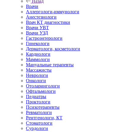
Назад
Врачи
Аллергологи-иммунологи
Анестезиологи
Врач КТ диагностики
Врачи УВТ
Врачи УЗД
Гастроэнтерологи
Гинекологи
Дерматологи, косметологи
Кардиологи
Маммологи
Мануальные терапевты
Массажисты
Неврологи
Онкологи
Отоларингологи
Офтальмологи
Педиатры
Проктологи
Психотерапевты
Ревматологи
Рентгенологи, КТ
Стоматологи
Сурдологи