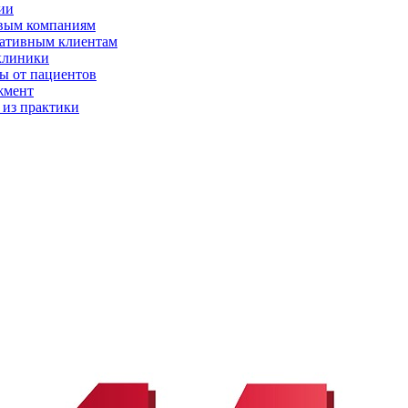
ии
вым компаниям
ативным клиентам
клиники
ы от пациентов
жмент
 из практики