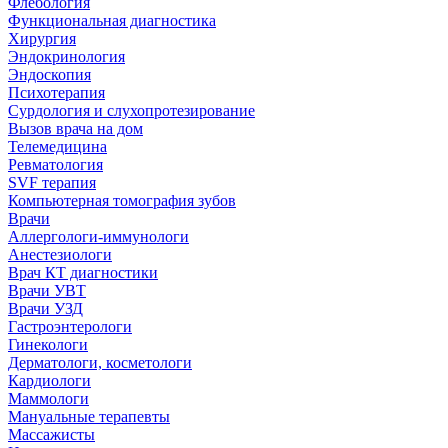
Флебология
Функциональная диагностика
Хирургия
Эндокринология
Эндоскопия
Психотерапия
Сурдология и слухопротезирование
Вызов врача на дом
Телемедицина
Ревматология
SVF терапия
Компьютерная томография зубов
Врачи
Аллергологи-иммунологи
Анестезиологи
Врач КТ диагностики
Врачи УВТ
Врачи УЗД
Гастроэнтерологи
Гинекологи
Дерматологи, косметологи
Кардиологи
Маммологи
Мануальные терапевты
Массажисты