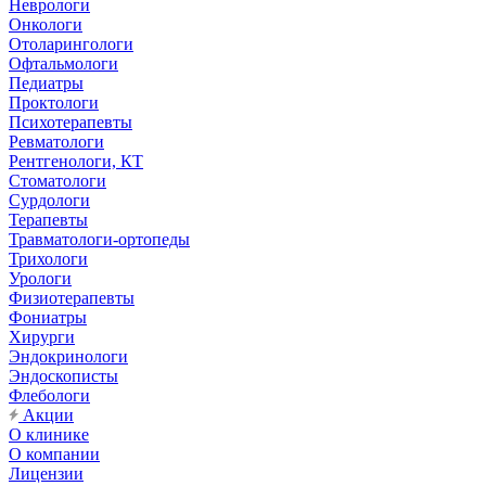
Неврологи
Онкологи
Отоларингологи
Офтальмологи
Педиатры
Проктологи
Психотерапевты
Ревматологи
Рентгенологи, КТ
Стоматологи
Сурдологи
Терапевты
Травматологи-ортопеды
Трихологи
Урологи
Физиотерапевты
Фониатры
Хирурги
Эндокринологи
Эндоскописты
Флебологи
Акции
О клинике
О компании
Лицензии