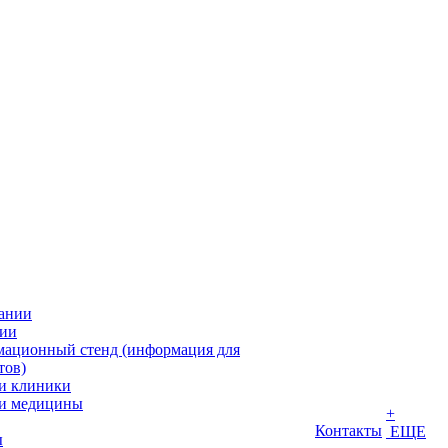
ании
ии
ационный стенд (информация для
тов)
и клиники
и медицины
+
Контакты
ЕЩЕ
ы