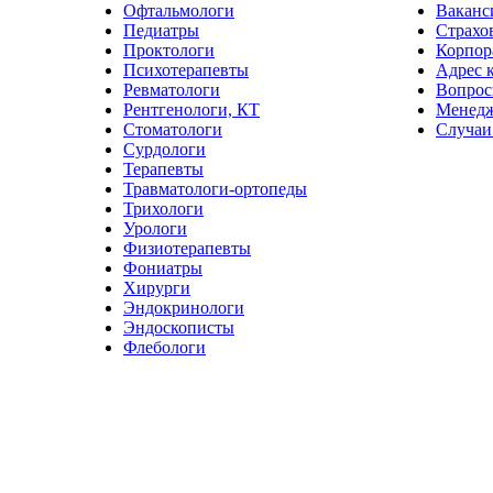
Офтальмологи
Ваканс
Педиатры
Страхо
Проктологи
Корпор
Психотерапевты
Адрес 
Ревматологи
Вопрос
Рентгенологи, КТ
Менед
Стоматологи
Случаи
Сурдологи
Терапевты
Травматологи-ортопеды
Трихологи
Урологи
Физиотерапевты
Фониатры
Хирурги
Эндокринологи
Эндоскописты
Флебологи