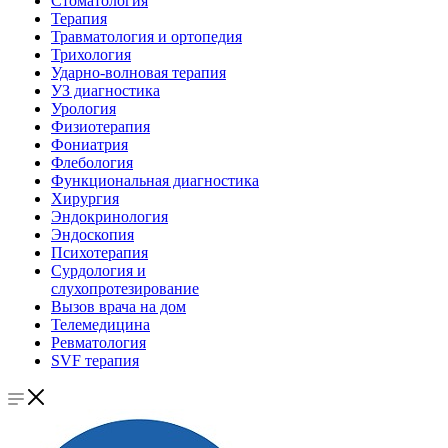
Стоматология
Терапия
Травматология и ортопедия
Трихология
Ударно-волновая терапия
УЗ диагностика
Урология
Физиотерапия
Фониатрия
Флебология
Функциональная диагностика
Хирургия
Эндокринология
Эндоскопия
Психотерапия
Сурдология и
слухопротезирование
Вызов врача на дом
Телемедицина
Ревматология
SVF терапия