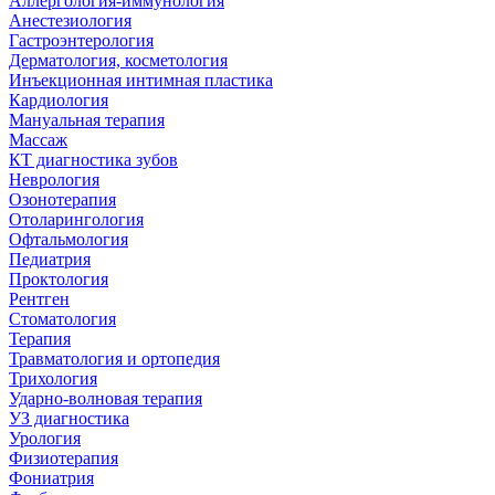
Аллергология-иммунология
Анестезиология
Гастроэнтерология
Дерматология, косметология
Инъекционная интимная пластика
Кардиология
Мануальная терапия
Массаж
КТ диагностика зубов
Неврология
Озонотерапия
Отоларингология
Офтальмология
Педиатрия
Проктология
Рентген
Стоматология
Терапия
Травматология и ортопедия
Трихология
Ударно-волновая терапия
УЗ диагностика
Урология
Физиотерапия
Фониатрия