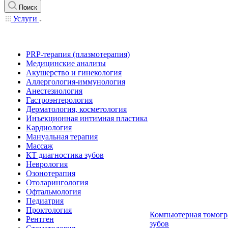
Поиск
Услуги
PRP-терапия (плазмотерапия)
Медицинские анализы
Акушерство и гинекология
Аллергология-иммунология
Анестезиология
Гастроэнтерология
Дерматология, косметология
Инъекционная интимная пластика
Кардиология
Мануальная терапия
Массаж
КТ диагностика зубов
Неврология
Озонотерапия
Отоларингология
Офтальмология
Педиатрия
Проктология
Компьютерная томогр
Рентген
зубов