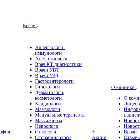
Врачи
Аллергологи-
иммунологи
Анестезиологи
Врач КТ диагностики
Врачи УВТ
Врачи УЗД
Гастроэнтерологи
Гинекологи
О клинике
Дерматологи,
косметологи
О комп
Кардиологи
Лиценз
Маммологи
Информ
Мануальные терапевты
пациен
Массажисты
Новост
Неврологи
Новост
афия
Онкологи
Врачи
Отоларингологи
Акции
Отзыв