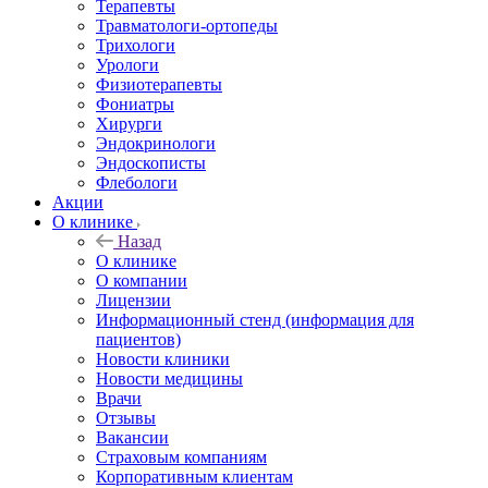
Терапевты
Травматологи-ортопеды
Трихологи
Урологи
Физиотерапевты
Фониатры
Хирурги
Эндокринологи
Эндоскописты
Флебологи
Акции
О клинике
Назад
О клинике
О компании
Лицензии
Информационный стенд (информация для
пациентов)
Новости клиники
Новости медицины
Врачи
Отзывы
Вакансии
Страховым компаниям
Корпоративным клиентам