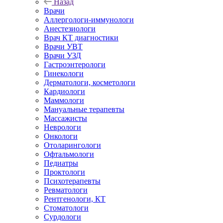
Назад
Врачи
Аллергологи-иммунологи
Анестезиологи
Врач КТ диагностики
Врачи УВТ
Врачи УЗД
Гастроэнтерологи
Гинекологи
Дерматологи, косметологи
Кардиологи
Маммологи
Мануальные терапевты
Массажисты
Неврологи
Онкологи
Отоларингологи
Офтальмологи
Педиатры
Проктологи
Психотерапевты
Ревматологи
Рентгенологи, КТ
Стоматологи
Сурдологи