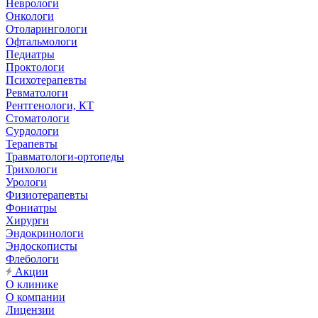
Неврологи
Онкологи
Отоларингологи
Офтальмологи
Педиатры
Проктологи
Психотерапевты
Ревматологи
Рентгенологи, КТ
Стоматологи
Сурдологи
Терапевты
Травматологи-ортопеды
Трихологи
Урологи
Физиотерапевты
Фониатры
Хирурги
Эндокринологи
Эндоскописты
Флебологи
Акции
О клинике
О компании
Лицензии