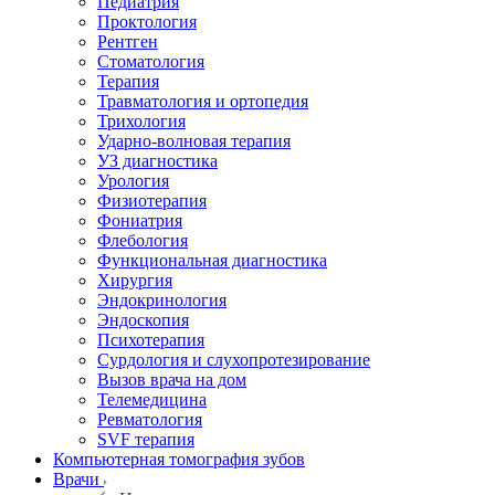
Педиатрия
Проктология
Рентген
Стоматология
Терапия
Травматология и ортопедия
Трихология
Ударно-волновая терапия
УЗ диагностика
Урология
Физиотерапия
Фониатрия
Флебология
Функциональная диагностика
Хирургия
Эндокринология
Эндоскопия
Психотерапия
Сурдология и слухопротезирование
Вызов врача на дом
Телемедицина
Ревматология
SVF терапия
Компьютерная томография зубов
Врачи