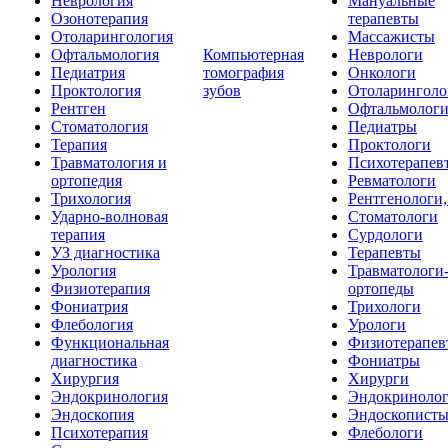
Неврология
Мануальные
Озонотерапия
терапевты
Отоларингология
Массажисты
Офтальмология
Компьютерная
Неврологи
Педиатрия
томография
Онкологи
Проктология
зубов
Отоларинголо
Рентген
Офтальмолог
Стоматология
Педиатры
Терапия
Проктологи
Травматология и
Психотерапев
ортопедия
Ревматологи
Трихология
Рентгенологи
Ударно-волновая
Стоматологи
терапия
Сурдологи
УЗ диагностика
Терапевты
Урология
Травматологи
Физиотерапия
ортопеды
Фониатрия
Трихологи
Флебология
Урологи
Функциональная
Физиотерапев
диагностика
Фониатры
Хирургия
Хирурги
Эндокринология
Эндокриноло
Эндоскопия
Эндоскопист
Психотерапия
Флебологи