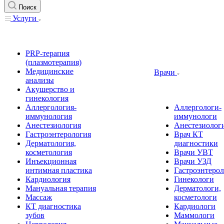
Поиск
Услуги
PRP-терапия
(плазмотерапия)
Медицинские
Врачи
анализы
Акушерство и
гинекология
Аллергология-
Аллергологи-
иммунология
иммунологи
Анестезиология
Анестезиолог
Гастроэнтерология
Врач КТ
Дерматология,
диагностики
косметология
Врачи УВТ
Инъекционная
Врачи УЗД
интимная пластика
Гастроэнтеро
Кардиология
Гинекологи
Мануальная терапия
Дерматологи,
Массаж
косметологи
КТ диагностика
Кардиологи
зубов
Маммологи