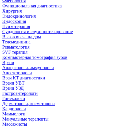
Флебология
Функциональная диагностика
Хирургия
Эндокринология
Эндоскопия
Психотерапия
Сурдология и слухопротезирование
Вызов врача на дом
Телемедицина
Ревматология
SVF терапия
Компьютерная томография зубов
Врачи
Аллергологи-иммунологи
Анестезиологи
Врач КТ диагностики
Врачи УВТ
Врачи УЗД
Гастроэнтерологи
Гинекологи
Дерматологи, косметологи
Кардиологи
Маммологи
Мануальные терапевты
Массажисты