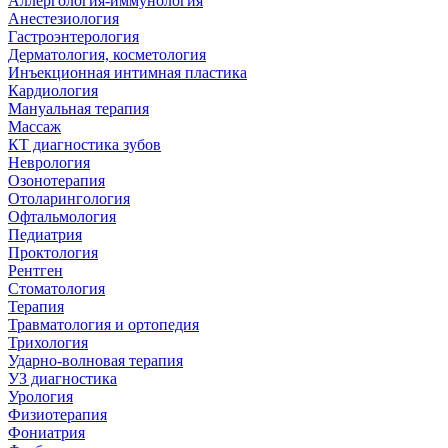
Аллергология-иммунология
Анестезиология
Гастроэнтерология
Дерматология, косметология
Инъекционная интимная пластика
Кардиология
Мануальная терапия
Массаж
КТ диагностика зубов
Неврология
Озонотерапия
Отоларингология
Офтальмология
Педиатрия
Проктология
Рентген
Стоматология
Терапия
Травматология и ортопедия
Трихология
Ударно-волновая терапия
УЗ диагностика
Урология
Физиотерапия
Фониатрия