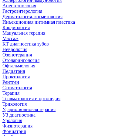
Аллергология-иммунология
Анестезиология
Гастроэнтерология
Дерматология, косметология
Инъекционная интимная пластика
Кардиология
Мануальная терапия
Массаж
КТ диагностика зубов
Неврология
Озонотерапия
Отоларингология
Офтальмология
Педиатрия
Проктология
Рентген
Стоматология
Терапия
Травматология и ортопедия
Трихология
Ударно-волновая терапия
УЗ диагностика
Урология
Физиотерапия
Фониатрия