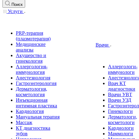
Поиск
Услуги
PRP-терапия
(плазмотерапия)
Медицинские
Врачи
анализы
Акушерство и
гинекология
Аллергология-
Аллергологи-
иммунология
иммунологи
Анестезиология
Анестезиолог
Гастроэнтерология
Врач КТ
Дерматология,
диагностики
косметология
Врачи УВТ
Инъекционная
Врачи УЗД
интимная пластика
Гастроэнтеро
Кардиология
Гинекологи
Мануальная терапия
Дерматологи,
Массаж
косметологи
КТ диагностика
Кардиологи
зубов
Маммологи