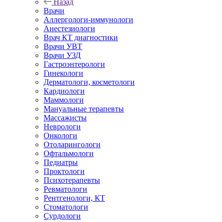
Назад
Врачи
Аллергологи-иммунологи
Анестезиологи
Врач КТ диагностики
Врачи УВТ
Врачи УЗД
Гастроэнтерологи
Гинекологи
Дерматологи, косметологи
Кардиологи
Маммологи
Мануальные терапевты
Массажисты
Неврологи
Онкологи
Отоларингологи
Офтальмологи
Педиатры
Проктологи
Психотерапевты
Ревматологи
Рентгенологи, КТ
Стоматологи
Сурдологи