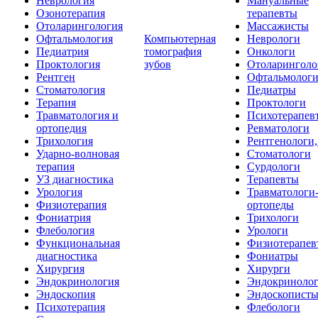
Неврология
Мануальные
Озонотерапия
терапевты
Отоларингология
Массажисты
Офтальмология
Компьютерная
Неврологи
Педиатрия
томография
Онкологи
Проктология
зубов
Отоларинголо
Рентген
Офтальмолог
Стоматология
Педиатры
Терапия
Проктологи
Травматология и
Психотерапев
ортопедия
Ревматологи
Трихология
Рентгенологи
Ударно-волновая
Стоматологи
терапия
Сурдологи
УЗ диагностика
Терапевты
Урология
Травматологи
Физиотерапия
ортопеды
Фониатрия
Трихологи
Флебология
Урологи
Функциональная
Физиотерапев
диагностика
Фониатры
Хирургия
Хирурги
Эндокринология
Эндокриноло
Эндоскопия
Эндоскопист
Психотерапия
Флебологи