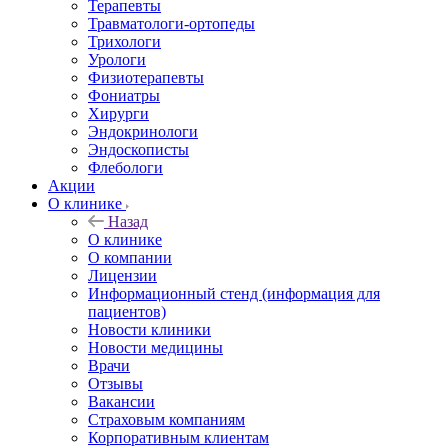
Терапевты
Травматологи-ортопеды
Трихологи
Урологи
Физиотерапевты
Фониатры
Хирурги
Эндокринологи
Эндоскописты
Флебологи
Акции
О клинике
Назад
О клинике
О компании
Лицензии
Информационный стенд (информация для
пациентов)
Новости клиники
Новости медицины
Врачи
Отзывы
Вакансии
Страховым компаниям
Корпоративным клиентам