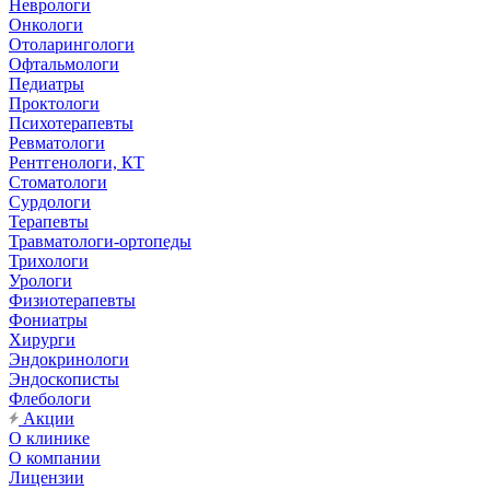
Неврологи
Онкологи
Отоларингологи
Офтальмологи
Педиатры
Проктологи
Психотерапевты
Ревматологи
Рентгенологи, КТ
Стоматологи
Сурдологи
Терапевты
Травматологи-ортопеды
Трихологи
Урологи
Физиотерапевты
Фониатры
Хирурги
Эндокринологи
Эндоскописты
Флебологи
Акции
О клинике
О компании
Лицензии