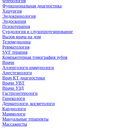
Флебология
Функциональная диагностика
Хирургия
Эндокринология
Эндоскопия
Психотерапия
Сурдология и слухопротезирование
Вызов врача на дом
Телемедицина
Ревматология
SVF терапия
Компьютерная томография зубов
Врачи
Аллергологи-иммунологи
Анестезиологи
Врач КТ диагностики
Врачи УВТ
Врачи УЗД
Гастроэнтерологи
Гинекологи
Дерматологи, косметологи
Кардиологи
Маммологи
Мануальные терапевты
Массажисты