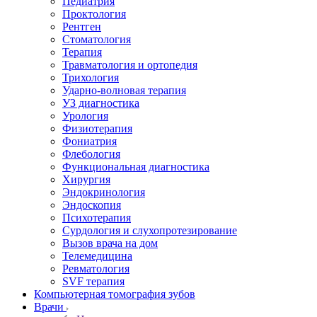
Педиатрия
Проктология
Рентген
Стоматология
Терапия
Травматология и ортопедия
Трихология
Ударно-волновая терапия
УЗ диагностика
Урология
Физиотерапия
Фониатрия
Флебология
Функциональная диагностика
Хирургия
Эндокринология
Эндоскопия
Психотерапия
Сурдология и слухопротезирование
Вызов врача на дом
Телемедицина
Ревматология
SVF терапия
Компьютерная томография зубов
Врачи