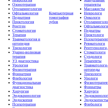
Неврология
Мануальные
Озонотерапия
терапевты
Отоларингология
Массажисты
Офтальмология
Компьютерная
Неврологи
Педиатрия
томография
Онкологи
Проктология
зубов
Отоларинголо
Рентген
Офтальмолог
Стоматология
Педиатры
Терапия
Проктологи
Травматология и
Психотерапев
ортопедия
Ревматологи
Трихология
Рентгенологи
Ударно-волновая
Стоматологи
терапия
Сурдологи
УЗ диагностика
Терапевты
Урология
Травматологи
Физиотерапия
ортопеды
Фониатрия
Трихологи
Флебология
Урологи
Функциональная
Физиотерапев
диагностика
Фониатры
Хирургия
Хирурги
Эндокринология
Эндокриноло
Эндоскопия
Эндоскопист
Психотерапия
Флебологи