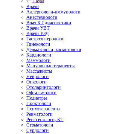
Назад
Врачи
Аллергологи-иммунологи
Анестезиологи
Врач КТ диагностики
Врачи УВТ
Врачи УЗД
Гастроэнтерологи
Гинекологи
Дерматологи, косметологи
Кардиологи
Маммологи
Мануальные терапевты
Массажисты
Неврологи
Онкологи
Отоларингологи
Офтальмологи
Педиатры
Проктологи
Психотерапевты
Ревматологи
Рентгенологи, КТ
Стоматологи
Сурдологи