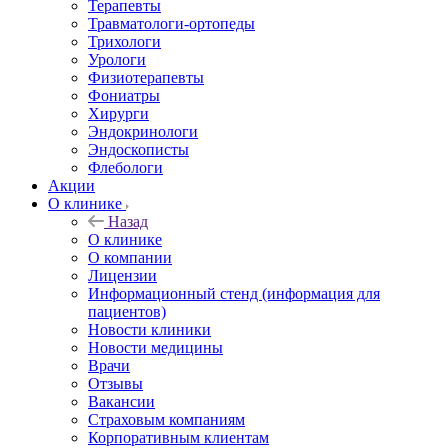
Терапевты
Травматологи-ортопеды
Трихологи
Урологи
Физиотерапевты
Фониатры
Хирурги
Эндокринологи
Эндоскописты
Флебологи
Акции
О клинике
Назад
О клинике
О компании
Лицензии
Информационный стенд (информация для
пациентов)
Новости клиники
Новости медицины
Врачи
Отзывы
Вакансии
Страховым компаниям
Корпоративным клиентам