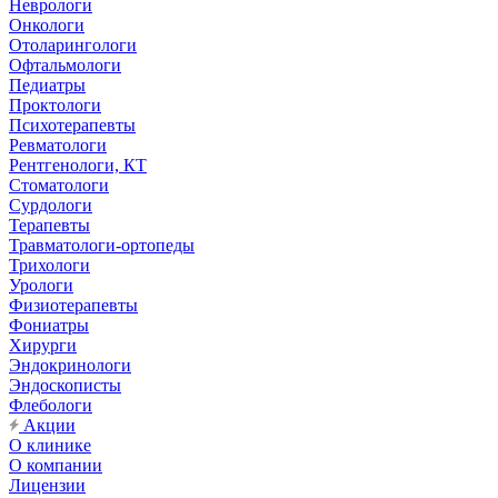
Неврологи
Онкологи
Отоларингологи
Офтальмологи
Педиатры
Проктологи
Психотерапевты
Ревматологи
Рентгенологи, КТ
Стоматологи
Сурдологи
Терапевты
Травматологи-ортопеды
Трихологи
Урологи
Физиотерапевты
Фониатры
Хирурги
Эндокринологи
Эндоскописты
Флебологи
Акции
О клинике
О компании
Лицензии