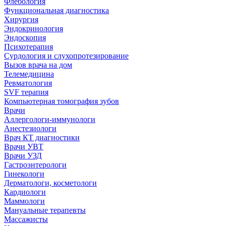
Флебология
Функциональная диагностика
Хирургия
Эндокринология
Эндоскопия
Психотерапия
Сурдология и слухопротезирование
Вызов врача на дом
Телемедицина
Ревматология
SVF терапия
Компьютерная томография зубов
Врачи
Аллергологи-иммунологи
Анестезиологи
Врач КТ диагностики
Врачи УВТ
Врачи УЗД
Гастроэнтерологи
Гинекологи
Дерматологи, косметологи
Кардиологи
Маммологи
Мануальные терапевты
Массажисты