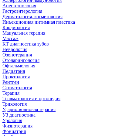
Аллергология-иммунология
Анестезиология
Гастроэнтерология
Дерматология, косметология
Инъекционная интимная пластика
Кардиология
Мануальная терапия
Массаж
КТ диагностика зубов
Неврология
Озонотерапия
Отоларингология
Офтальмология
Педиатрия
Проктология
Рентген
Стоматология
Терапия
Травматология и ортопедия
Трихология
Ударно-волновая терапия
УЗ диагностика
Урология
Физиотерапия
Фониатрия