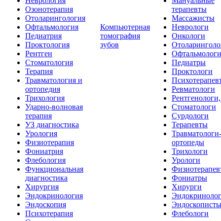
Неврология
Мануальные
Озонотерапия
терапевты
Отоларингология
Массажисты
Офтальмология
Компьютерная
Неврологи
Педиатрия
томография
Онкологи
Проктология
зубов
Отоларинголо
Рентген
Офтальмолог
Стоматология
Педиатры
Терапия
Проктологи
Травматология и
Психотерапев
ортопедия
Ревматологи
Трихология
Рентгенологи
Ударно-волновая
Стоматологи
терапия
Сурдологи
УЗ диагностика
Терапевты
Урология
Травматологи
Физиотерапия
ортопеды
Фониатрия
Трихологи
Флебология
Урологи
Функциональная
Физиотерапев
диагностика
Фониатры
Хирургия
Хирурги
Эндокринология
Эндокриноло
Эндоскопия
Эндоскопист
Психотерапия
Флебологи