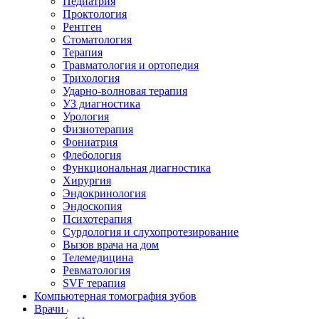
Педиатрия
Проктология
Рентген
Стоматология
Терапия
Травматология и ортопедия
Трихология
Ударно-волновая терапия
УЗ диагностика
Урология
Физиотерапия
Фониатрия
Флебология
Функциональная диагностика
Хирургия
Эндокринология
Эндоскопия
Психотерапия
Сурдология и слухопротезирование
Вызов врача на дом
Телемедицина
Ревматология
SVF терапия
Компьютерная томография зубов
Врачи