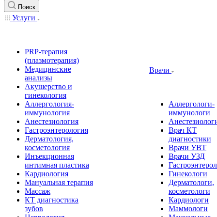
Поиск
Услуги
PRP-терапия
(плазмотерапия)
Медицинские
Врачи
анализы
Акушерство и
гинекология
Аллергология-
Аллергологи-
иммунология
иммунологи
Анестезиология
Анестезиолог
Гастроэнтерология
Врач КТ
Дерматология,
диагностики
косметология
Врачи УВТ
Инъекционная
Врачи УЗД
интимная пластика
Гастроэнтеро
Кардиология
Гинекологи
Мануальная терапия
Дерматологи,
Массаж
косметологи
КТ диагностика
Кардиологи
зубов
Маммологи