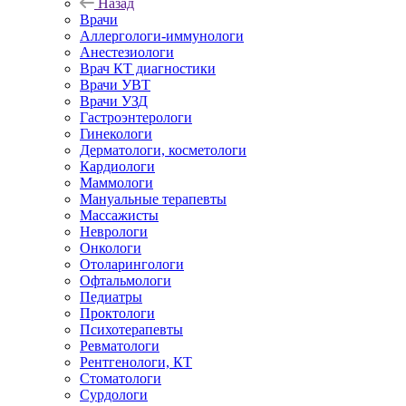
Назад
Врачи
Аллергологи-иммунологи
Анестезиологи
Врач КТ диагностики
Врачи УВТ
Врачи УЗД
Гастроэнтерологи
Гинекологи
Дерматологи, косметологи
Кардиологи
Маммологи
Мануальные терапевты
Массажисты
Неврологи
Онкологи
Отоларингологи
Офтальмологи
Педиатры
Проктологи
Психотерапевты
Ревматологи
Рентгенологи, КТ
Стоматологи
Сурдологи