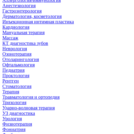
Аллергология-иммунология
Анестезиология
Гастроэнтерология
Дерматология, косметология
Инъекционная интимная пластика
Кардиология
Мануальная терапия
Массаж
КТ диагностика зубов
Неврология
Озонотерапия
Отоларингология
Офтальмология
Педиатрия
Проктология
Рентген
Стоматология
Терапия
Травматология и ортопедия
Трихология
Ударно-волновая терапия
УЗ диагностика
Урология
Физиотерапия
Фониатрия