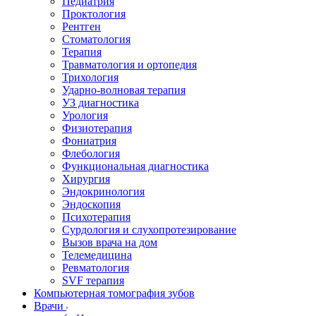
Педиатрия
Проктология
Рентген
Стоматология
Терапия
Травматология и ортопедия
Трихология
Ударно-волновая терапия
УЗ диагностика
Урология
Физиотерапия
Фониатрия
Флебология
Функциональная диагностика
Хирургия
Эндокринология
Эндоскопия
Психотерапия
Сурдология и слухопротезирование
Вызов врача на дом
Телемедицина
Ревматология
SVF терапия
Компьютерная томография зубов
Врачи