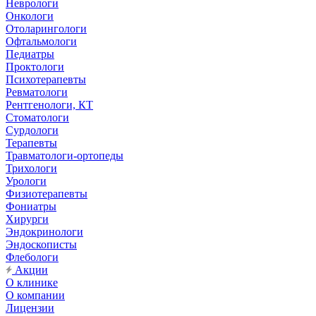
Неврологи
Онкологи
Отоларингологи
Офтальмологи
Педиатры
Проктологи
Психотерапевты
Ревматологи
Рентгенологи, КТ
Стоматологи
Сурдологи
Терапевты
Травматологи-ортопеды
Трихологи
Урологи
Физиотерапевты
Фониатры
Хирурги
Эндокринологи
Эндоскописты
Флебологи
Акции
О клинике
О компании
Лицензии