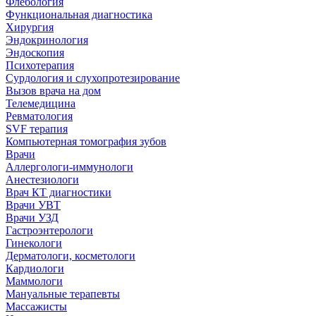
Флебология
Функциональная диагностика
Хирургия
Эндокринология
Эндоскопия
Психотерапия
Сурдология и слухопротезирование
Вызов врача на дом
Телемедицина
Ревматология
SVF терапия
Компьютерная томография зубов
Врачи
Аллергологи-иммунологи
Анестезиологи
Врач КТ диагностики
Врачи УВТ
Врачи УЗД
Гастроэнтерологи
Гинекологи
Дерматологи, косметологи
Кардиологи
Маммологи
Мануальные терапевты
Массажисты