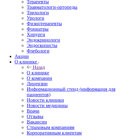
Терапевты
Травматологи-ортопеды
Трихологи
Урологи
Физиотерапевты
Фониатры
Хирурги
Эндокринологи
Эндоскописты
Флебологи
Акции
О клинике
Назад
О клинике
О компании
Лицензии
Информационный стенд (информация для
пациентов)
Новости клиники
Новости медицины
Врачи
Отзывы
Вакансии
Страховым компаниям
Корпоративным клиентам