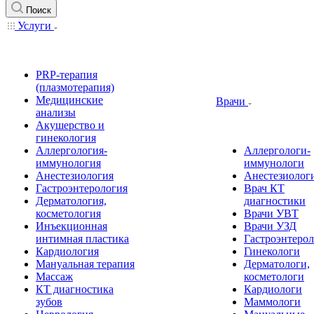
Поиск
Услуги
PRP-терапия
(плазмотерапия)
Медицинские
Врачи
анализы
Акушерство и
гинекология
Аллергология-
Аллергологи-
иммунология
иммунологи
Анестезиология
Анестезиолог
Гастроэнтерология
Врач КТ
Дерматология,
диагностики
косметология
Врачи УВТ
Инъекционная
Врачи УЗД
интимная пластика
Гастроэнтеро
Кардиология
Гинекологи
Мануальная терапия
Дерматологи,
Массаж
косметологи
КТ диагностика
Кардиологи
зубов
Маммологи