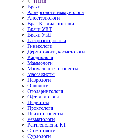
Назад
Врачи
Аллергологи-иммунологи
Анестезиологи
Врач КТ диагностики
Врачи УВТ
Врачи УЗД
Гастроэнтерологи
Гинекологи
Дерматологи, косметологи
Кардиологи
Маммологи
Мануальные терапевты
Массажисты
Неврологи
Онкологи
Отоларингологи
Офтальмологи
Педиатры
Проктологи
Психотерапевты
Ревматологи
Рентгенологи, КТ
Стоматологи
Сурдологи