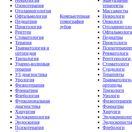
Неврология
Мануальные
Озонотерапия
терапевты
Отоларингология
Массажисты
Офтальмология
Компьютерная
Неврологи
Педиатрия
томография
Онкологи
Проктология
зубов
Отоларинголо
Рентген
Офтальмолог
Стоматология
Педиатры
Терапия
Проктологи
Травматология и
Психотерапев
ортопедия
Ревматологи
Трихология
Рентгенологи
Ударно-волновая
Стоматологи
терапия
Сурдологи
УЗ диагностика
Терапевты
Урология
Травматологи
Физиотерапия
ортопеды
Фониатрия
Трихологи
Флебология
Урологи
Функциональная
Физиотерапев
диагностика
Фониатры
Хирургия
Хирурги
Эндокринология
Эндокриноло
Эндоскопия
Эндоскопист
Психотерапия
Флебологи