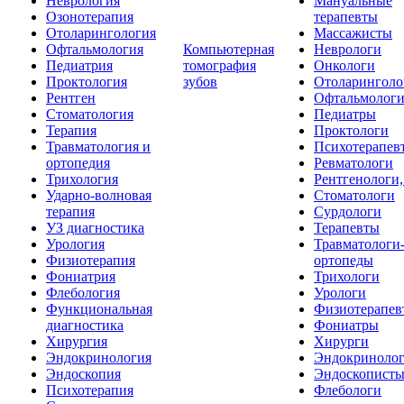
Неврология
Мануальные
Озонотерапия
терапевты
Отоларингология
Массажисты
Офтальмология
Компьютерная
Неврологи
Педиатрия
томография
Онкологи
Проктология
зубов
Отоларинголо
Рентген
Офтальмолог
Стоматология
Педиатры
Терапия
Проктологи
Травматология и
Психотерапев
ортопедия
Ревматологи
Трихология
Рентгенологи
Ударно-волновая
Стоматологи
терапия
Сурдологи
УЗ диагностика
Терапевты
Урология
Травматологи
Физиотерапия
ортопеды
Фониатрия
Трихологи
Флебология
Урологи
Функциональная
Физиотерапев
диагностика
Фониатры
Хирургия
Хирурги
Эндокринология
Эндокриноло
Эндоскопия
Эндоскопист
Психотерапия
Флебологи