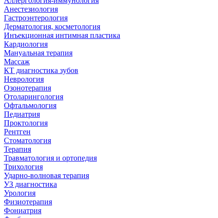
Аллергология-иммунология
Анестезиология
Гастроэнтерология
Дерматология, косметология
Инъекционная интимная пластика
Кардиология
Мануальная терапия
Массаж
КТ диагностика зубов
Неврология
Озонотерапия
Отоларингология
Офтальмология
Педиатрия
Проктология
Рентген
Стоматология
Терапия
Травматология и ортопедия
Трихология
Ударно-волновая терапия
УЗ диагностика
Урология
Физиотерапия
Фониатрия