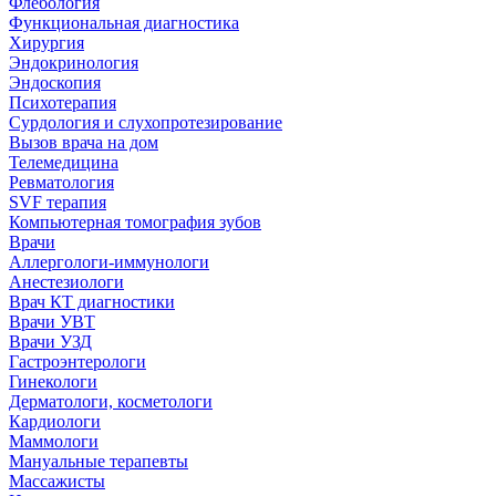
Флебология
Функциональная диагностика
Хирургия
Эндокринология
Эндоскопия
Психотерапия
Сурдология и слухопротезирование
Вызов врача на дом
Телемедицина
Ревматология
SVF терапия
Компьютерная томография зубов
Врачи
Аллергологи-иммунологи
Анестезиологи
Врач КТ диагностики
Врачи УВТ
Врачи УЗД
Гастроэнтерологи
Гинекологи
Дерматологи, косметологи
Кардиологи
Маммологи
Мануальные терапевты
Массажисты