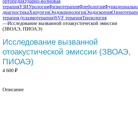
ортопедия
Ударно-волновая
терапия
УЗИ
Урология
Физиотерапия
Флебология
Функциональн
диагностика
Хирургия
Эндокринология
Эндоскопия
Озонотерап
терапия (плазмотерапия)
SVF терапия
Трихология
—
Исследование вызванной отоакустической эмиссии
(ЗВОАЭ, ПИОАЭ)
Исследование вызванной
отоакустической эмиссии (ЗВОАЭ,
ПИОАЭ)
4 600
₽
Описание