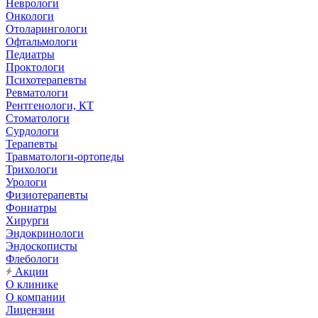
Неврологи
Онкологи
Отоларингологи
Офтальмологи
Педиатры
Проктологи
Психотерапевты
Ревматологи
Рентгенологи, КТ
Стоматологи
Сурдологи
Терапевты
Травматологи-ортопеды
Трихологи
Урологи
Физиотерапевты
Фониатры
Хирурги
Эндокринологи
Эндоскописты
Флебологи
Акции
О клинике
О компании
Лицензии