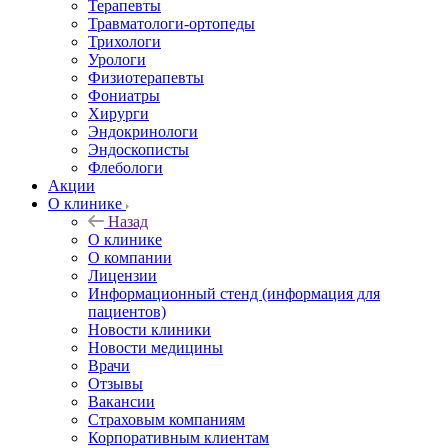
Терапевты
Травматологи-ортопеды
Трихологи
Урологи
Физиотерапевты
Фониатры
Хирурги
Эндокринологи
Эндоскописты
Флебологи
Акции
О клинике
Назад
О клинике
О компании
Лицензии
Информационный стенд (информация для
пациентов)
Новости клиники
Новости медицины
Врачи
Отзывы
Вакансии
Страховым компаниям
Корпоративным клиентам