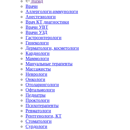
Назад
Врачи
Аллергологи-иммунологи
Анестезиологи
Врач КТ диагностики
Врачи УВТ
Врачи УЗД
Гастроэнтерологи
Гинекологи
Дерматологи, косметологи
Кардиологи
Маммологи
Мануальные терапевты
Массажисты
Неврологи
Онкологи
Отоларингологи
Офтальмологи
Педиатры
Проктологи
Психотерапевты
Ревматологи
Рентгенологи, КТ
Стоматологи
Сурдологи