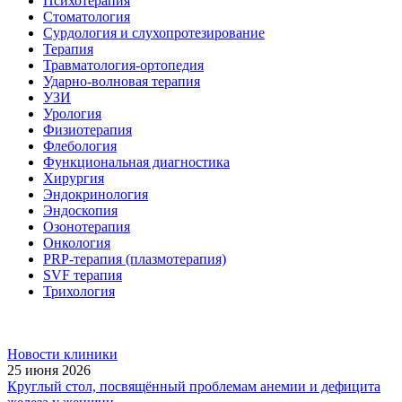
Психотерапия
Стоматология
Сурдология и слухопротезирование
Терапия
Травматология-ортопедия
Ударно-волновая терапия
УЗИ
Урология
Физиотерапия
Флебология
Функциональная диагностика
Хирургия
Эндокринология
Эндоскопия
Озонотерапия
Онкология
PRP-терапия (плазмотерапия)
SVF терапия
Трихология
Новости клиники
25 июня 2026
Круглый стол, посвящённый проблемам анемии и дефицита