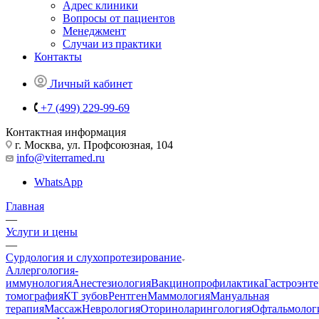
Адрес клиники
Вопросы от пациентов
Менеджмент
Случаи из практики
Контакты
Личный кабинет
+7 (499) 229-99-69
Контактная информация
г. Москва, ул. Профсоюзная, 104
info@viterramed.ru
WhatsApp
Главная
—
Услуги и цены
—
Сурдология и слухопротезирование
Аллергология-
иммунология
Анестезиология
Вакцинопрофилактика
Гастроэнт
томография
КТ зубов
Рентген
Маммология
Мануальная
терапия
Массаж
Неврология
Оториноларингология
Офтальмолог