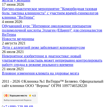
железа у женщин
17 июня 2026
Научно-практическое мероприятие "Коморбидная тазовая
боль: тактика клинициста" с участием врачей-гинекологов
клиники "ВиТерра"
4 июня 2026
Обучающий курс "Интимное омоложение препаратом
полимолочной кислоты Эллаген (Ellagen)" для специалистов
ВиТерра
Новости медицины
2 августа 2021
Дети с аллергией реже заболевают коронавирусом
26 июля 2021
Невероятное изобретение в диагностике: новый
ультразвуковой пластырь может непрерывно контролировать
работу сердца в режиме реального времени
21 июля 2021
Влияние изменения климата на здоровье мозга
2011 - 2026 ©Клиника №1 ВиТерра™ Беляево. Официальный
сайт клиники ООО "Верона" ОГРН 1097746528220
+7 (499) 229-99-69