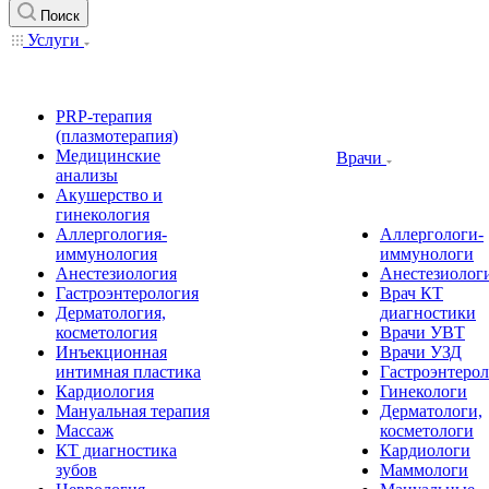
Поиск
Услуги
PRP-терапия
(плазмотерапия)
Медицинские
Врачи
анализы
Акушерство и
гинекология
Аллергология-
Аллергологи-
иммунология
иммунологи
Анестезиология
Анестезиолог
Гастроэнтерология
Врач КТ
Дерматология,
диагностики
косметология
Врачи УВТ
Инъекционная
Врачи УЗД
интимная пластика
Гастроэнтеро
Кардиология
Гинекологи
Мануальная терапия
Дерматологи,
Массаж
косметологи
КТ диагностика
Кардиологи
зубов
Маммологи