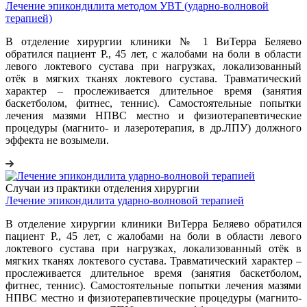
Лечение эпикондилита методом УВТ (ударно-волновой
терапией)
В отделение хирургии клиники № 1 ВиТерра Беляево
обратился пациент Р., 45 лет, с жалобами на боли в области
левого локтевого сустава при нагрузках, локализованный
отёк в мягких тканях локтевого сустава. Травматический
характер – прослеживается длительное время (занятия
баскетболом, фитнес, теннис). Самостоятельные попытки
лечения мазями НПВС местно и физиотерапевтические
процедуры (магнито- и лазеротерапия, в др.ЛПУ) должного
эффекта не возымели.
Случаи из практики отделения хирургии
Лечение эпикондилита ударно-волновой терапией
В отделение хирургии клиники ВиТерра Беляево обратился
пациент Р., 45 лет, с жалобами на боли в области левого
локтевого сустава при нагрузках, локализованный отёк в
мягких тканях локтевого сустава. Травматический характер –
прослеживается длительное время (занятия баскетболом,
фитнес, теннис). Самостоятельные попытки лечения мазями
НПВС местно и физиотерапевтические процедуры (магнито-