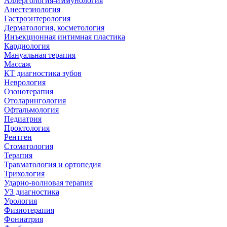
Аллергология-иммунология
Анестезиология
Гастроэнтерология
Дерматология, косметология
Инъекционная интимная пластика
Кардиология
Мануальная терапия
Массаж
КТ диагностика зубов
Неврология
Озонотерапия
Отоларингология
Офтальмология
Педиатрия
Проктология
Рентген
Стоматология
Терапия
Травматология и ортопедия
Трихология
Ударно-волновая терапия
УЗ диагностика
Урология
Физиотерапия
Фониатрия