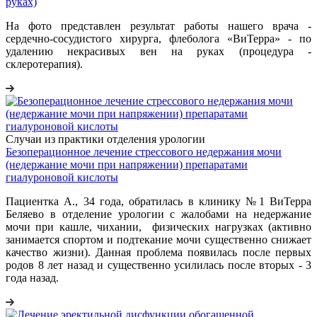
руках)
На фото представлен результат работы нашего врача -
сердечно-сосудистого хирурга, флеболога «ВиТерра» - по
удалению некрасивых вен на руках (процедура -
склеротерапия).
Случаи из практики отделения урологии
Безоперационное лечение стрессового недержания мочи
(недержание мочи при напряжении) препаратами
гиалуроновой кислоты
Пациентка А., 34 года, обратилась в клинику №1 ВиТерра
Беляево в отделение урологии с жалобами на недержание
мочи при кашле, чихании, физических нагрузках (активно
занимается спортом и подтекание мочи существенно снижает
качество жизни). Данная проблема появилась после первых
родов 8 лет назад и существенно усилилась после вторых - 3
года назад.