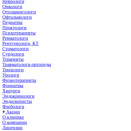
Неврологи
Онкологи
Отоларингологи
Офтальмологи
Педиатры
Проктологи
Психотерапевты
Ревматологи
Рентгенологи, КТ
Стоматологи
Сурдологи
Терапевты
Травматологи-ортопеды
Трихологи
Урологи
Физиотерапевты
Фониатры
Хирурги
Эндокринологи
Эндоскописты
Флебологи
Акции
О клинике
О компании
Лицензии