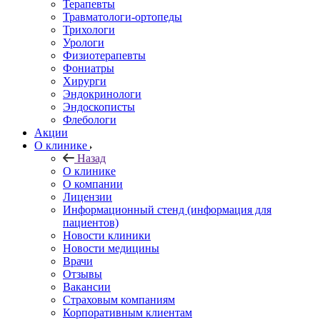
Терапевты
Травматологи-ортопеды
Трихологи
Урологи
Физиотерапевты
Фониатры
Хирурги
Эндокринологи
Эндоскописты
Флебологи
Акции
О клинике
Назад
О клинике
О компании
Лицензии
Информационный стенд (информация для
пациентов)
Новости клиники
Новости медицины
Врачи
Отзывы
Вакансии
Страховым компаниям
Корпоративным клиентам