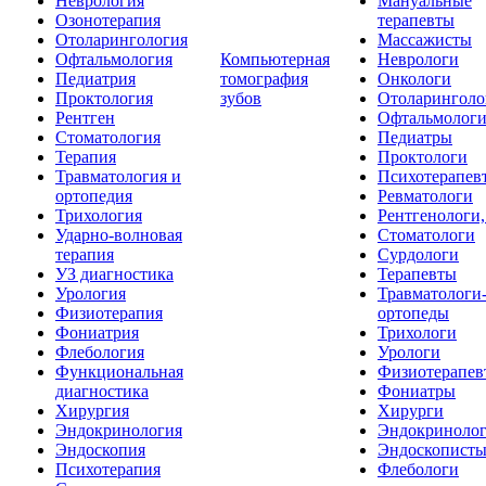
Неврология
Мануальные
Озонотерапия
терапевты
Отоларингология
Массажисты
Офтальмология
Компьютерная
Неврологи
Педиатрия
томография
Онкологи
Проктология
зубов
Отоларинголо
Рентген
Офтальмолог
Стоматология
Педиатры
Терапия
Проктологи
Травматология и
Психотерапев
ортопедия
Ревматологи
Трихология
Рентгенологи
Ударно-волновая
Стоматологи
терапия
Сурдологи
УЗ диагностика
Терапевты
Урология
Травматологи
Физиотерапия
ортопеды
Фониатрия
Трихологи
Флебология
Урологи
Функциональная
Физиотерапев
диагностика
Фониатры
Хирургия
Хирурги
Эндокринология
Эндокриноло
Эндоскопия
Эндоскопист
Психотерапия
Флебологи