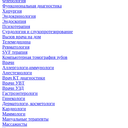
Флебология
Функциональная диагностика
Хирургия
Эндокринология
Эндоскопия
Психотерапия
Сурдология и слухопротезирование
Вызов врача на дом
Телемедицина
Ревматология
SVF терапия
Компьютерная томография зубов
Врачи
Аллергологи-иммунологи
Анестезиологи
Врач КТ диагностики
Врачи УВТ
Врачи УЗД
Гастроэнтерологи
Гинекологи
Дерматологи, косметологи
Кардиологи
Маммологи
Мануальные терапевты
Массажисты