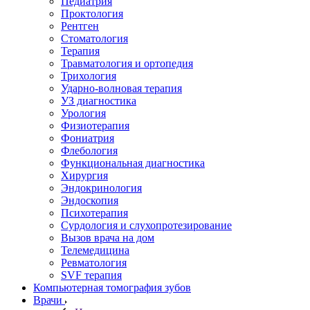
Педиатрия
Проктология
Рентген
Стоматология
Терапия
Травматология и ортопедия
Трихология
Ударно-волновая терапия
УЗ диагностика
Урология
Физиотерапия
Фониатрия
Флебология
Функциональная диагностика
Хирургия
Эндокринология
Эндоскопия
Психотерапия
Сурдология и слухопротезирование
Вызов врача на дом
Телемедицина
Ревматология
SVF терапия
Компьютерная томография зубов
Врачи