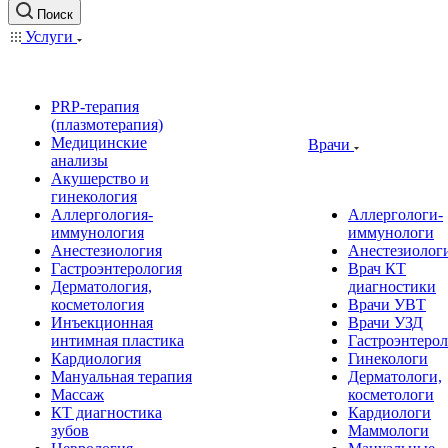
Поиск
Услуги
PRP-терапия
(плазмотерапия)
Медицинские
Врачи
анализы
Акушерство и
гинекология
Аллергология-
Аллергологи-
иммунология
иммунологи
Анестезиология
Анестезиолог
Гастроэнтерология
Врач КТ
Дерматология,
диагностики
косметология
Врачи УВТ
Инъекционная
Врачи УЗД
интимная пластика
Гастроэнтеро
Кардиология
Гинекологи
Мануальная терапия
Дерматологи,
Массаж
косметологи
КТ диагностика
Кардиологи
зубов
Маммологи