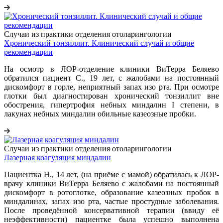
Случаи из практики отделения отоларингологии
Хронический тонзиллит. Клинический случай и общие
рекомендации
На осмотр в ЛОР-отделение клиники ВиТерра Беляево
обратился пациент С., 19 лет, с жалобами на постоянный
дискомфорт в горле, неприятный запах изо рта. При осмотре
глотки был диагностирован хронический тонзиллит вне
обострения, гипертрофия небных миндалин I степени, в
лакунах небных миндалин обильные казеозные пробки.
Случаи из практики отделения отоларингологии
Лазерная коагуляция миндалин
Пациентка Н., 14 лет, (на приёме с мамой) обратилась к ЛОР-
врачу клиники ВиТерра Беляево с жалобами на постоянный
дискомфорт в ротоглотке, образование казеозных пробок в
миндалинах, запах изо рта, частые простудные заболевания.
После проведённой консервативной терапии (ввиду её
неэффективности) пациентке была успешно выполнена