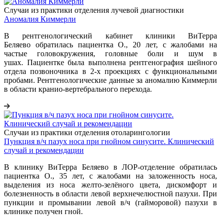
Случаи из практики отделения лучевой диагностики
Аномалия Киммерли
В рентгенологический кабинет клиники ВиТерра
Беляево обратилась пациентка О., 20 лет, с жалобами на
частые головокружения, головные боли и шум в
ушах. Пациентке была выполнена рентгенография шейного
отдела позвоночника в 2-х проекциях с функциональными
пробами. Рентгенологические данные за аномалию Киммерли
в области кранио-вертебрального перехода.
Случаи из практики отделения отоларингологии
Пункция в/ч пазух носа при гнойном синусите. Клинический
случай и рекомендации
В клинику ВиТерра Беляево в ЛОР-отделение обратилась
пациентка О., 35 лет, с жалобами на заложенность носа,
выделения из носа желто-зелёного цвета, дискомфорт и
болезненность в области левой верхнечелюстной пазухи. При
пункции и промывании левой в/ч (гайморовой) пазухи в
клинике получен гной.