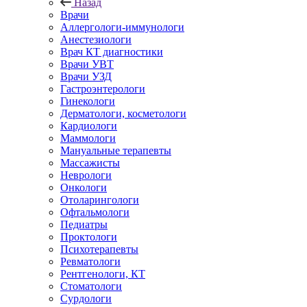
Назад
Врачи
Аллергологи-иммунологи
Анестезиологи
Врач КТ диагностики
Врачи УВТ
Врачи УЗД
Гастроэнтерологи
Гинекологи
Дерматологи, косметологи
Кардиологи
Маммологи
Мануальные терапевты
Массажисты
Неврологи
Онкологи
Отоларингологи
Офтальмологи
Педиатры
Проктологи
Психотерапевты
Ревматологи
Рентгенологи, КТ
Стоматологи
Сурдологи