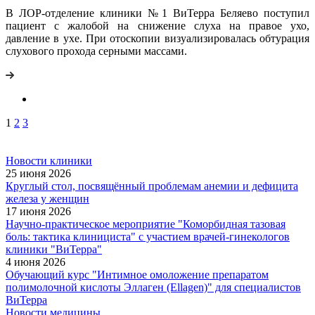
В ЛОР-отделение клиники №1 ВиТерра Беляево поступил
пациент с жалобой на снижение слуха на правое ухо,
давление в ухе. При отоскопии визуализировалась обтурация
слухового прохода серными массами.
1
2
3
Новости клиники
25 июня 2026
Круглый стол, посвящённый проблемам анемии и дефицита
железа у женщин
17 июня 2026
Научно-практическое мероприятие "Коморбидная тазовая
боль: тактика клинициста" с участием врачей-гинекологов
клиники "ВиТерра"
4 июня 2026
Обучающий курс "Интимное омоложение препаратом
полимолочной кислоты Эллаген (Ellagen)" для специалистов
ВиТерра
Новости медицины