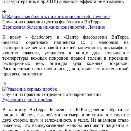
и лазеротерапия, в др.ЛПУ) должного эффекта не возымели.
Случаи из практики центра флебологии ВиТерра
Варикозная болезнь нижних конечностей. Лечение
К врачу - флебологу в «Центр флебологии ВиТерра
Беляево» обратилась пациентка С. с жалобами на
расширенные вены правой нижней конечности, дискомфорт,
чувство тяжести, усталости к концу дня, повышение
температуры кожных покровов правой голени в проекции
расширенных вен, эпизоды зуда кожных покровов.
Расширенные вены появились давно, отмечает постепенный
прогресс патологии.
Случаи из практики отделения отоларингологии
Удаление серных пробок
В клинику ВиТерра Беляево в ЛОР-отделение обратился
пациент 40 лет, с жалобами на умеренное снижение слуха с
двух сторон, шум и заложенность в ушах. Из анамнеза стало
известно, что вышеуказанные жалобы беспокоят пациента в
течение 2-х месяцев, нарастая. К врачу не обращался.