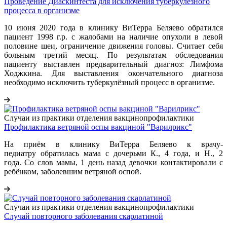
Проведение Диаскинтеста для исключения туберкулёзного
процесса в организме
10 июня 2020 года в клинику ВиТерра Беляево обратился
пациент 1998 г.р. с жалобами на наличие опухоли в левой
половине шеи, ограничение движения головы. Считает себя
больным третий месяц. По результатам обследования
пациенту выставлен предварительный диагноз: Лимфома
Ходжкина. Для выставления окончательного диагноза
необходимо исключить туберкулёзный процесс в организме.
Случаи из практики отделения вакцинопрофилактики
Профилактика ветряной оспы вакциной "Варилрикс"
На приём в клинику ВиТерра Беляево к врачу-
педиатру обратилась мама с дочерьми К., 4 года, и Н., 2
года. Со слов мамы, 1 день назад девочки контактировали с
ребёнком, заболевшим ветряной оспой.
Случаи из практики отделения вакцинопрофилактики
Случай повторного заболевания скарлатиной