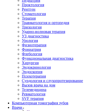
Педиатрия
Проктология
Рентген
Стоматология
Терапия
Травматология и ортопедия
Трихология
Ударно-волновая терапия
УЗ диагностика
Урология
Физиотерапия
Фониатрия
Флебология
Функциональная диагностика
Хирургия
Эндокринология
Эндоскопия
Психотерапия
Сурдология и слухопротезирование
Вызов врача на дом
Телемедицина
Ревматология
SVF терапия
Компьютерная томография зубов
Врачи