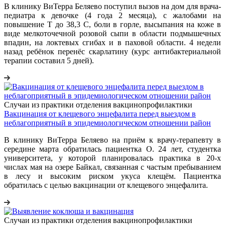
В клинику ВиТерра Беляево поступил вызов на дом для врача-
педиатра к девочке (4 года 2 месяца), с жалобами на
повышение Т до 38,3 С, боли в горле, высыпания на коже в
виде мелкоточечной розовой сыпи в области подмышечных
впадин, на локтевых сгибах и в паховой области. 4 недели
назад ребёнок перенёс скарлатину (курс антибактериальной
терапии составил 5 дней).
Случаи из практики отделения вакцинопрофилактики
Вакцинация от клещевого энцефалита перед выездом в
неблагоприятный в эпидемиологическом отношении район
В клинику ВиТерра Беляево на приём к врачу-терапевту в
середине марта обратилась пациентка О. 24 лет, студентка
университета, у которой планировалась практика в 20-х
числах мая на озере Байкал, связанная с частым пребыванием
в лесу и высоким риском укуса клещём. Пациентка
обратилась с целью вакцинации от клещевого энцефалита.
Случаи из практики отделения вакцинопрофилактики