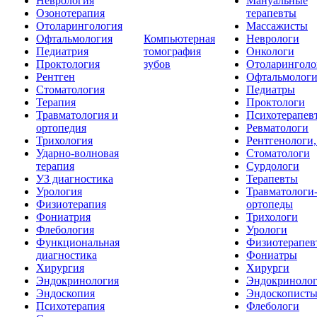
Неврология
Мануальные
Озонотерапия
терапевты
Отоларингология
Массажисты
Офтальмология
Компьютерная
Неврологи
Педиатрия
томография
Онкологи
Проктология
зубов
Отоларинголо
Рентген
Офтальмолог
Стоматология
Педиатры
Терапия
Проктологи
Травматология и
Психотерапев
ортопедия
Ревматологи
Трихология
Рентгенологи
Ударно-волновая
Стоматологи
терапия
Сурдологи
УЗ диагностика
Терапевты
Урология
Травматологи
Физиотерапия
ортопеды
Фониатрия
Трихологи
Флебология
Урологи
Функциональная
Физиотерапев
диагностика
Фониатры
Хирургия
Хирурги
Эндокринология
Эндокриноло
Эндоскопия
Эндоскопист
Психотерапия
Флебологи