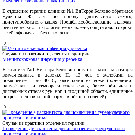
Выявление коклюша и вакцинация
В отделение терапии клиники №1 ВиТерра Беляево обратился
мужчина 45 лет по поводу длительного сухого,
приступообразного кашля. Прошёл дообследование, включая:
рентген лёгких – патологии не выявлено; общий анализ крови
+ лейкоформула – без патологии.
Случаи из практики отделения педиатрии
Менингококковая инфекция у ребёнка
В клинику №1 ВиТерра Беляево поступил вызов на дом для
врача-педиатра к девочке Н., 13 лет, с жалобами на
повышение Т до 40 С, высыпания на коже (розеолезно-
папулёзная и геморрагическая сыпь, более обильная в
дистальных отделах рук, ног и ягодичной области, единичные
некрозы неправильной формы в области голеней).
Случаи из практики отделения терапии
Проведение Диаскинтеста для исключения туберкулёзного
процесса в организме