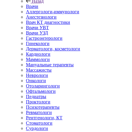
Назад
Врачи
Аллергологи-иммунологи
Анестезиологи
Врач КТ диагностики
Врачи УВТ
Врачи УЗД
Гастроэнтерологи
Гинекологи
Дерматологи, косметологи
Кардиологи
Маммологи
Мануальные терапевты
Массажисты
Неврологи
Онкологи
Отоларингологи
Офтальмологи
Педиатры
Проктологи
Психотерапевты
Ревматологи
Рентгенологи, КТ
Стоматологи
Сурдологи