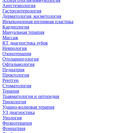
Аллергология-иммунология
Анестезиология
Гастроэнтерология
Дерматология, косметология
Инъекционная интимная пластика
Кардиология
Мануальная терапия
Массаж
КТ диагностика зубов
Неврология
Озонотерапия
Отоларингология
Офтальмология
Педиатрия
Проктология
Рентген
Стоматология
Терапия
Травматология и ортопедия
Трихология
Ударно-волновая терапия
УЗ диагностика
Урология
Физиотерапия
Фониатрия