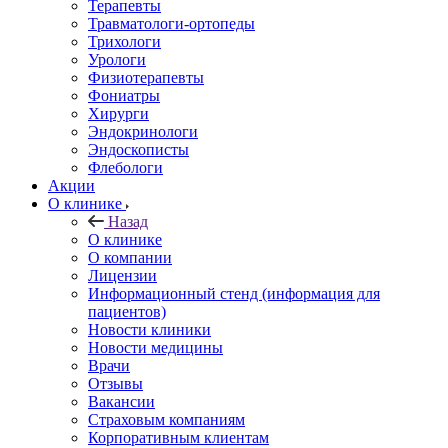
Терапевты
Травматологи-ортопеды
Трихологи
Урологи
Физиотерапевты
Фониатры
Хирурги
Эндокринологи
Эндоскописты
Флебологи
Акции
О клинике
Назад
О клинике
О компании
Лицензии
Информационный стенд (информация для
пациентов)
Новости клиники
Новости медицины
Врачи
Отзывы
Вакансии
Страховым компаниям
Корпоративным клиентам