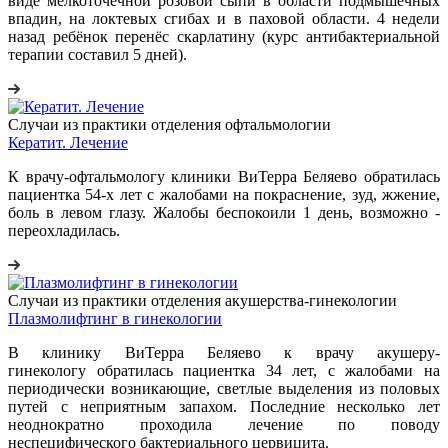
виде мелкоточечной розовой сыпи в области подмышечных
впадин, на локтевых сгибах и в паховой области. 4 недели
назад ребёнок перенёс скарлатину (курс антибактериальной
терапии составил 5 дней).
Случаи из практики отделения офтальмологии
Кератит. Лечение
К врачу-офтальмологу клиники ВиТерра Беляево обратилась
пациентка 54-х лет с жалобами на покраснение, зуд, жжение,
боль в левом глазу. Жалобы беспокоили 1 день, возможно -
переохладилась.
Случаи из практики отделения акушерства-гинекологии
Плазмолифтинг в гинекологии
В клинику ВиТерра Беляево к врачу акушеру-
гинекологу обратилась пациентка 34 лет, с жалобами на
периодически возникающие, светлые выделения из половых
путей с неприятным запахом. Последние несколько лет
неоднократно проходила лечение по поводу
неспецифического бактериального цервицита.