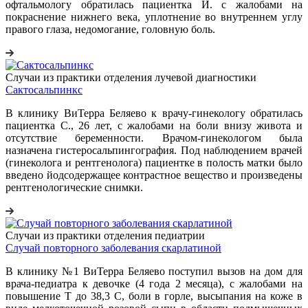
офтальмологу обратилась пациентка И. с жалобами на
покраснение нижнего века, уплотнение во внутреннем углу
правого глаза, недомогание, головную боль.
Случаи из практики отделения лучевой диагностики
Сактосальпинкс
В клинику ВиТерра Беляево к врачу-гинекологу обратилась
пациентка С., 26 лет, с жалобами на боли внизу живота и
отсутствие беременности. Врачом-гинекологом была
назначена гистеросальпингография. Под наблюдением врачей
(гинеколога и рентгенолога) пациентке в полость матки было
введено йодсодержащее контрастное вещество и произведены
рентгенологические снимки.
Случаи из практики отделения педиатрии
Случай повторного заболевания скарлатиной
В клинику №1 ВиТерра Беляево поступил вызов на дом для
врача-педиатра к девочке (4 года 2 месяца), с жалобами на
повышение Т до 38,3 С, боли в горле, высыпания на коже в