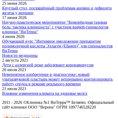
25 июня 2026
Круглый стол, посвящённый проблемам анемии и дефицита
железа у женщин
17 июня 2026
Научно-практическое мероприятие "Коморбидная тазовая
боль: тактика клинициста" с участием врачей-гинекологов
клиники "ВиТерра"
4 июня 2026
Обучающий курс "Интимное омоложение препаратом
полимолочной кислоты Эллаген (Ellagen)" для специалистов
ВиТерра
Новости медицины
2 августа 2021
Дети с аллергией реже заболевают коронавирусом
26 июля 2021
Невероятное изобретение в диагностике: новый
ультразвуковой пластырь может непрерывно контролировать
работу сердца в режиме реального времени
21 июля 2021
Влияние изменения климата на здоровье мозга
2011 - 2026 ©Клиника №1 ВиТерра™ Беляево. Официальный
сайт клиники ООО "Верона" ОГРН 1097746528220