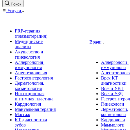
Поиск
Услуги
PRP-терапия
(плазмотерапия)
Медицинские
Врачи
анализы
Акушерство и
гинекология
Аллергология-
Аллергологи-
иммунология
иммунологи
Анестезиология
Анестезиолог
Гастроэнтерология
Врач КТ
Дерматология,
диагностики
косметология
Врачи УВТ
Инъекционная
Врачи УЗД
интимная пластика
Гастроэнтеро
Кардиология
Гинекологи
Мануальная терапия
Дерматологи,
Массаж
косметологи
КТ диагностика
Кардиологи
зубов
Маммологи