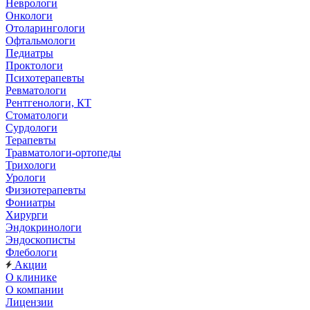
Неврологи
Онкологи
Отоларингологи
Офтальмологи
Педиатры
Проктологи
Психотерапевты
Ревматологи
Рентгенологи, КТ
Стоматологи
Сурдологи
Терапевты
Травматологи-ортопеды
Трихологи
Урологи
Физиотерапевты
Фониатры
Хирурги
Эндокринологи
Эндоскописты
Флебологи
Акции
О клинике
О компании
Лицензии