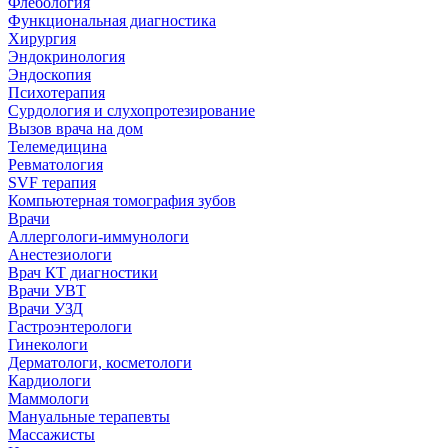
Флебология
Функциональная диагностика
Хирургия
Эндокринология
Эндоскопия
Психотерапия
Сурдология и слухопротезирование
Вызов врача на дом
Телемедицина
Ревматология
SVF терапия
Компьютерная томография зубов
Врачи
Аллергологи-иммунологи
Анестезиологи
Врач КТ диагностики
Врачи УВТ
Врачи УЗД
Гастроэнтерологи
Гинекологи
Дерматологи, косметологи
Кардиологи
Маммологи
Мануальные терапевты
Массажисты