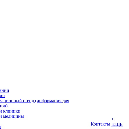
ании
ии
ационный стенд (информация для
тов)
и клиники
и медицины
+
Контакты
ЕЩЕ
ы