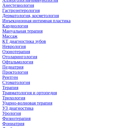
Аллергология-иммунология
Анестезиология
Гастроэнтерология
Дерматология, косметология
Инъекционная интимная пластика
Кардиология
Мануальная терапия
Массаж
КТ диагностика зубов
Неврология
Озонотерапия
Отоларингология
Офтальмология
Педиатрия
Проктология
Рентген
Стоматология
Терапия
Травматология и ортопедия
Трихология
Ударно-волновая терапия
УЗ диагностика
Урология
Физиотерапия
Фониатрия