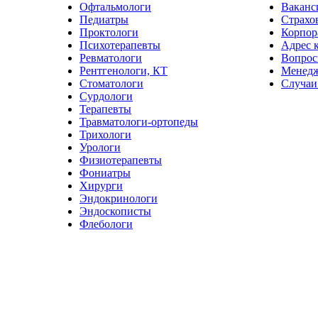
Офтальмологи
Ваканс
Педиатры
Страхо
Проктологи
Корпор
Психотерапевты
Адрес 
Ревматологи
Вопрос
Рентгенологи, КТ
Менед
Стоматологи
Случаи
Сурдологи
Терапевты
Травматологи-ортопеды
Трихологи
Урологи
Физиотерапевты
Фониатры
Хирурги
Эндокринологи
Эндоскописты
Флебологи