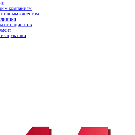
ии
вым компаниям
ативным клиентам
клиники
ы от пациентов
жмент
 из практики