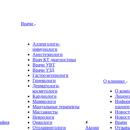
Врачи
Аллергологи-
иммунологи
Анестезиологи
Врач КТ диагностики
Врачи УВТ
Врачи УЗД
Гастроэнтерологи
Гинекологи
О клинике
Дерматологи,
косметологи
О комп
Кардиологи
Лиценз
Маммологи
Информ
Мануальные терапевты
пациен
Массажисты
Новост
Неврологи
Новост
афия
Онкологи
Врачи
Отоларингологи
Акции
Отзыв