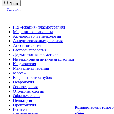
Поиск
Услуги
PRP-терапия (плазмотерапия)
Медицинские анализы
Акушерство и гинекология
Аллергология-иммунология
Анестезиология
Гастроэнтерология
Дерматология, косметология
Инъекционная интимная пластика
Кардиология
Мануальная терапия
Массаж
КТ диагностика зубов
Неврология
Озонотерапия
Отоларингология
Офтальмология
Педиатрия
Проктология
Компьютерная томогр
Рентген
зубов