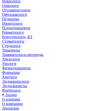
Неврологи
Онкологи
Отоларингологи
Офтальмологи
Педиатры
Проктологи
Психотерапевты
Ревматологи
Рентгенологи, КТ
Стоматологи
Сурдологи
Терапевты
Травматологи-ортопеды
Трихологи
Урологи
Физиотерапевты
Фониатры
Хирурги
Эндокринологи
Эндоскописты
Флебологи
Акции
О клинике
О компании
Лицензии