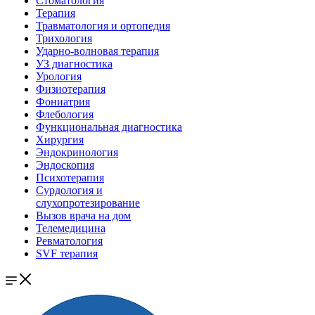
Стоматология
Терапия
Травматология и ортопедия
Трихология
Ударно-волновая терапия
УЗ диагностика
Урология
Физиотерапия
Фониатрия
Флебология
Функциональная диагностика
Хирургия
Эндокринология
Эндоскопия
Психотерапия
Сурдология и
слухопротезирование
Вызов врача на дом
Телемедицина
Ревматология
SVF терапия