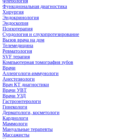
Флебология
Функциональная диагностика
Хирургия
Эндокринология
Эндоскопия
Психотерапия
Сурдология и слухопротезирование
Вызов врача на дом
Телемедицина
Ревматология
SVF терапия
Компьютерная томография зубов
Врачи
Аллергологи-иммунологи
Анестезиологи
Врач КТ диагностики
Врачи УВТ
Врачи УЗД
Гастроэнтерологи
Гинекологи
Дерматологи, косметологи
Кардиологи
Маммологи
Мануальные терапевты
Массажисты