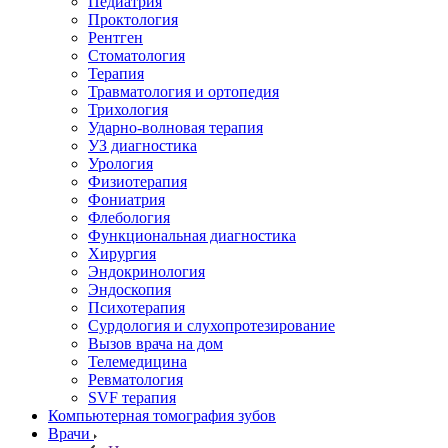
Педиатрия
Проктология
Рентген
Стоматология
Терапия
Травматология и ортопедия
Трихология
Ударно-волновая терапия
УЗ диагностика
Урология
Физиотерапия
Фониатрия
Флебология
Функциональная диагностика
Хирургия
Эндокринология
Эндоскопия
Психотерапия
Сурдология и слухопротезирование
Вызов врача на дом
Телемедицина
Ревматология
SVF терапия
Компьютерная томография зубов
Врачи