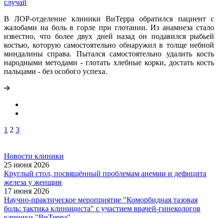
случай
В ЛОР-отделение клиники ВиТерра обратился
пациент с
жалобами на боль в горле при глотании. Из анамнеза стало
известно, что более двух дней назад он подавился рыбьей
костью, которую самостоятельно обнаружил в толще небной
миндалины справа. Пытался самостоятельно удалить кость
народными методами - глотать хлебные корки, достать кость
пальцами - без особого успеха.
1
2
3
Новости клиники
25 июня 2026
Круглый стол, посвящённый проблемам анемии и дефицита
железа у женщин
17 июня 2026
Научно-практическое мероприятие "Коморбидная тазовая
боль: тактика клинициста" с участием врачей-гинекологов
клиники "ВиТерра"