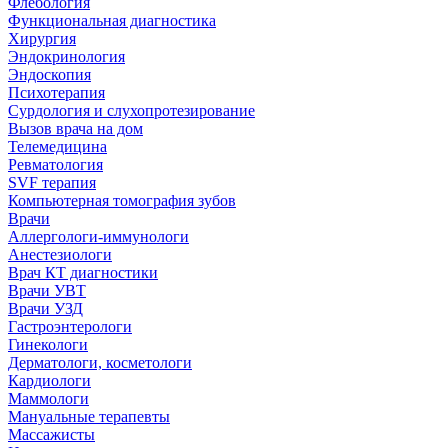
Флебология
Функциональная диагностика
Хирургия
Эндокринология
Эндоскопия
Психотерапия
Сурдология и слухопротезирование
Вызов врача на дом
Телемедицина
Ревматология
SVF терапия
Компьютерная томография зубов
Врачи
Аллергологи-иммунологи
Анестезиологи
Врач КТ диагностики
Врачи УВТ
Врачи УЗД
Гастроэнтерологи
Гинекологи
Дерматологи, косметологи
Кардиологи
Маммологи
Мануальные терапевты
Массажисты