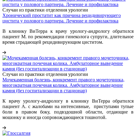
Случаи из практики отделения урологии
Хронический простатит как причина рецидивирующего
цистита у полового партнера. Лечение и профилактика
В клинику ВиТерра к врачу урологу-андрологу обратился
пациент М. по рекомендации гинеколога супруги, длительное
время страдающей рецидивирующим циститом.
Случаи из практики отделения урологии
Мочекаменная болезнь, конкремент правого мочеточника,
многократная почечная колика. Амбулаторное выведение
камня (без госпитализации в стационар)
К врачу урологу-андрологу в клинику ВиТерра обратился
пациент А. с жалобами на интенсивные, приступами тупые
боли в правом боку, подвздошной области, отдающие в
мошонку и иногда сопровождающиеся тошнотой.