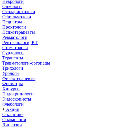
Неврологи
Онкологи
Отоларингологи
Офтальмологи
Педиатры
Проктологи
Психотерапевты
Ревматологи
Рентгенологи, КТ
Стоматологи
Сурдологи
Терапевты
Травматологи-ортопеды
Трихологи
Урологи
Физиотерапевты
Фониатры
Хирурги
Эндокринологи
Эндоскописты
Флебологи
Акции
О клинике
О компании
Лицензии