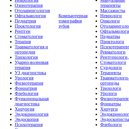
Неврология
Мануальные
Озонотерапия
терапевты
Отоларингология
Массажисты
Офтальмология
Компьютерная
Неврологи
Педиатрия
томография
Онкологи
Проктология
зубов
Отоларинголо
Рентген
Офтальмолог
Стоматология
Педиатры
Терапия
Проктологи
Травматология и
Психотерапев
ортопедия
Ревматологи
Трихология
Рентгенологи
Ударно-волновая
Стоматологи
терапия
Сурдологи
УЗ диагностика
Терапевты
Урология
Травматологи
Физиотерапия
ортопеды
Фониатрия
Трихологи
Флебология
Урологи
Функциональная
Физиотерапев
диагностика
Фониатры
Хирургия
Хирурги
Эндокринология
Эндокриноло
Эндоскопия
Эндоскопист
Психотерапия
Флебологи