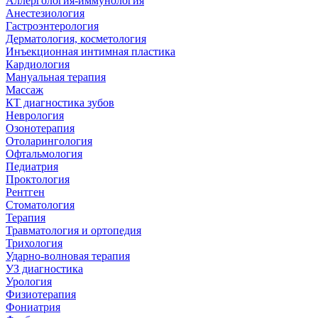
Аллергология-иммунология
Анестезиология
Гастроэнтерология
Дерматология, косметология
Инъекционная интимная пластика
Кардиология
Мануальная терапия
Массаж
КТ диагностика зубов
Неврология
Озонотерапия
Отоларингология
Офтальмология
Педиатрия
Проктология
Рентген
Стоматология
Терапия
Травматология и ортопедия
Трихология
Ударно-волновая терапия
УЗ диагностика
Урология
Физиотерапия
Фониатрия