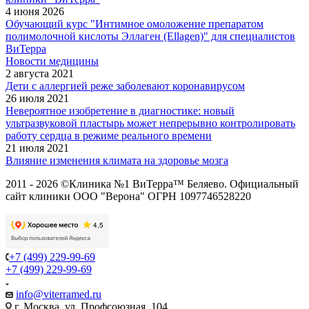
4 июня 2026
Обучающий курс "Интимное омоложение препаратом
полимолочной кислоты Эллаген (Ellagen)" для специалистов
ВиТерра
Новости медицины
2 августа 2021
Дети с аллергией реже заболевают коронавирусом
26 июля 2021
Невероятное изобретение в диагностике: новый
ультразвуковой пластырь может непрерывно контролировать
работу сердца в режиме реального времени
21 июля 2021
Влияние изменения климата на здоровье мозга
2011 - 2026 ©Клиника №1 ВиТерра™ Беляево. Официальный
сайт клиники ООО "Верона" ОГРН 1097746528220
+7 (499) 229-99-69
+7 (499) 229-99-69
info@viterramed.ru
г. Москва, ул. Профсоюзная, 104