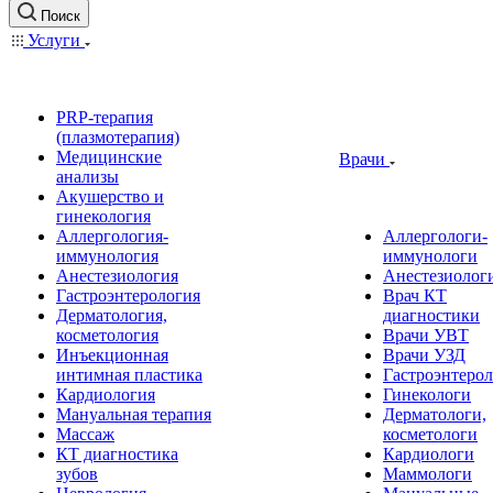
Поиск
Услуги
PRP-терапия
(плазмотерапия)
Медицинские
Врачи
анализы
Акушерство и
гинекология
Аллергология-
Аллергологи-
иммунология
иммунологи
Анестезиология
Анестезиолог
Гастроэнтерология
Врач КТ
Дерматология,
диагностики
косметология
Врачи УВТ
Инъекционная
Врачи УЗД
интимная пластика
Гастроэнтеро
Кардиология
Гинекологи
Мануальная терапия
Дерматологи,
Массаж
косметологи
КТ диагностика
Кардиологи
зубов
Маммологи