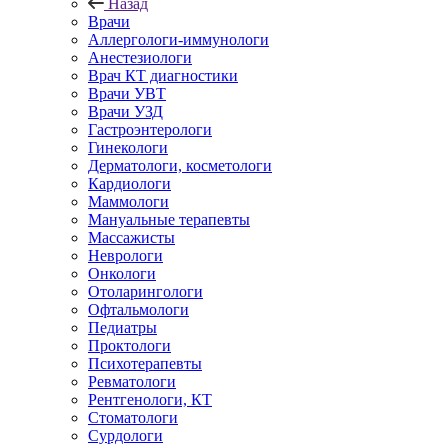
Назад
Врачи
Аллергологи-иммунологи
Анестезиологи
Врач КТ диагностики
Врачи УВТ
Врачи УЗД
Гастроэнтерологи
Гинекологи
Дерматологи, косметологи
Кардиологи
Маммологи
Мануальные терапевты
Массажисты
Неврологи
Онкологи
Отоларингологи
Офтальмологи
Педиатры
Проктологи
Психотерапевты
Ревматологи
Рентгенологи, КТ
Стоматологи
Сурдологи