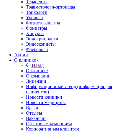
Терапевты
Травматологи-ортопеды
Трихологи
Урологи
Физиотерапевты
Фониатры
Хирурги
Эндокринологи
Эндоскописты
Флебологи
Акции
О клинике
Назад
О клинике
О компании
Лицензии
Информационный стенд (информация для
пациентов)
Новости клиники
Новости медицины
Врачи
Отзывы
Вакансии
Страховым компаниям
Корпоративным клиентам