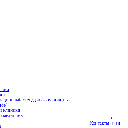
ании
ии
ационный стенд (информация для
тов)
и клиники
и медицины
+
Контакты
ЕЩЕ
ы