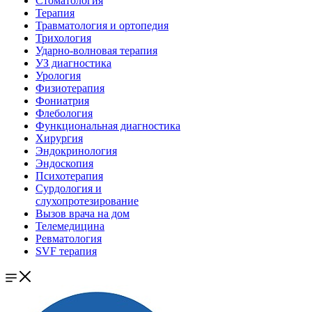
Стоматология
Терапия
Травматология и ортопедия
Трихология
Ударно-волновая терапия
УЗ диагностика
Урология
Физиотерапия
Фониатрия
Флебология
Функциональная диагностика
Хирургия
Эндокринология
Эндоскопия
Психотерапия
Сурдология и
слухопротезирование
Вызов врача на дом
Телемедицина
Ревматология
SVF терапия