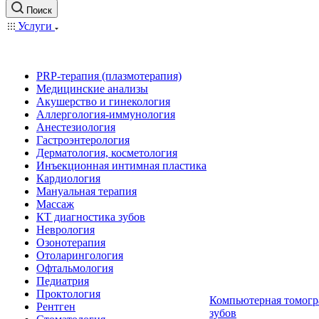
Поиск
Услуги
PRP-терапия (плазмотерапия)
Медицинские анализы
Акушерство и гинекология
Аллергология-иммунология
Анестезиология
Гастроэнтерология
Дерматология, косметология
Инъекционная интимная пластика
Кардиология
Мануальная терапия
Массаж
КТ диагностика зубов
Неврология
Озонотерапия
Отоларингология
Офтальмология
Педиатрия
Проктология
Компьютерная томогр
Рентген
зубов