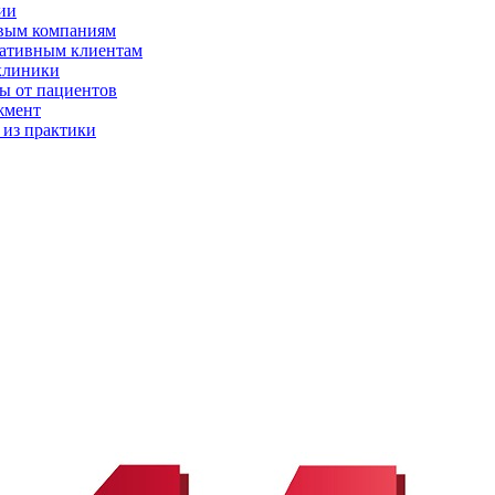
ии
вым компаниям
ативным клиентам
клиники
ы от пациентов
жмент
 из практики