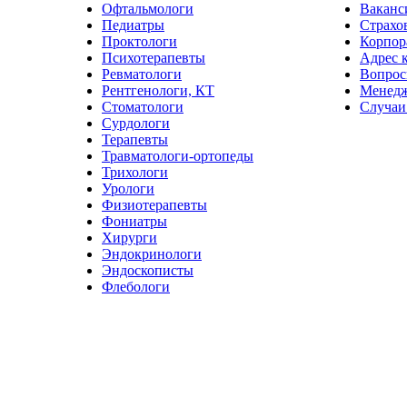
Офтальмологи
Ваканс
Педиатры
Страхо
Проктологи
Корпор
Психотерапевты
Адрес 
Ревматологи
Вопрос
Рентгенологи, КТ
Менед
Стоматологи
Случаи
Сурдологи
Терапевты
Травматологи-ортопеды
Трихологи
Урологи
Физиотерапевты
Фониатры
Хирурги
Эндокринологи
Эндоскописты
Флебологи