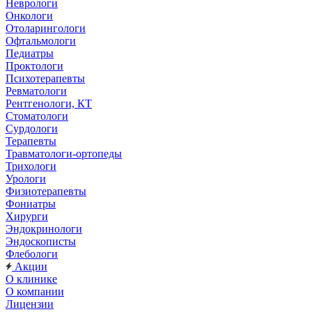
Неврологи
Онкологи
Отоларингологи
Офтальмологи
Педиатры
Проктологи
Психотерапевты
Ревматологи
Рентгенологи, КТ
Стоматологи
Сурдологи
Терапевты
Травматологи-ортопеды
Трихологи
Урологи
Физиотерапевты
Фониатры
Хирурги
Эндокринологи
Эндоскописты
Флебологи
Акции
О клинике
О компании
Лицензии