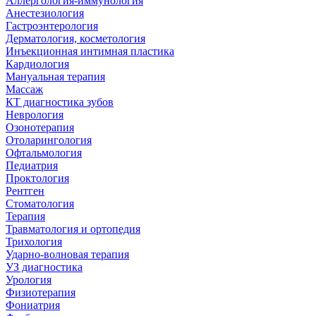
Аллергология-иммунология
Анестезиология
Гастроэнтерология
Дерматология, косметология
Инъекционная интимная пластика
Кардиология
Мануальная терапия
Массаж
КТ диагностика зубов
Неврология
Озонотерапия
Отоларингология
Офтальмология
Педиатрия
Проктология
Рентген
Стоматология
Терапия
Травматология и ортопедия
Трихология
Ударно-волновая терапия
УЗ диагностика
Урология
Физиотерапия
Фониатрия