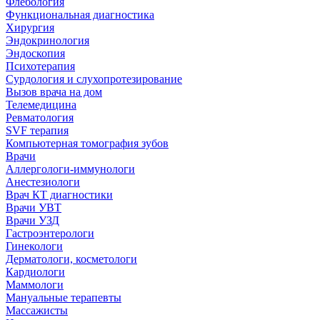
Флебология
Функциональная диагностика
Хирургия
Эндокринология
Эндоскопия
Психотерапия
Сурдология и слухопротезирование
Вызов врача на дом
Телемедицина
Ревматология
SVF терапия
Компьютерная томография зубов
Врачи
Аллергологи-иммунологи
Анестезиологи
Врач КТ диагностики
Врачи УВТ
Врачи УЗД
Гастроэнтерологи
Гинекологи
Дерматологи, косметологи
Кардиологи
Маммологи
Мануальные терапевты
Массажисты