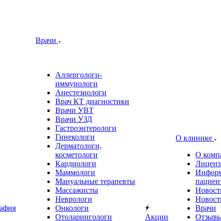
Врачи
Аллергологи-
иммунологи
Анестезиологи
Врач КТ диагностики
Врачи УВТ
Врачи УЗД
Гастроэнтерологи
Гинекологи
О клинике
Дерматологи,
косметологи
О комп
Кардиологи
Лиценз
Маммологи
Информ
Мануальные терапевты
пациен
Массажисты
Новост
Неврологи
Новост
афия
Онкологи
Врачи
Отоларингологи
Акции
Отзыв