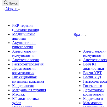
Поиск
Услуги
PRP-терапия
(плазмотерапия)
Медицинские
Врачи
анализы
Акушерство и
гинекология
Аллергология-
Аллергологи-
иммунология
иммунологи
Анестезиология
Анестезиолог
Гастроэнтерология
Врач КТ
Дерматология,
диагностики
косметология
Врачи УВТ
Инъекционная
Врачи УЗД
интимная пластика
Гастроэнтеро
Кардиология
Гинекологи
Мануальная терапия
Дерматологи,
Массаж
косметологи
КТ диагностика
Кардиологи
зубов
Маммологи