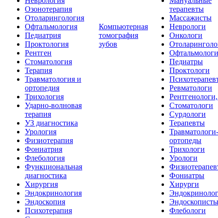
Неврология
Мануальные
Озонотерапия
терапевты
Отоларингология
Массажисты
Офтальмология
Компьютерная
Неврологи
Педиатрия
томография
Онкологи
Проктология
зубов
Отоларинголо
Рентген
Офтальмолог
Стоматология
Педиатры
Терапия
Проктологи
Травматология и
Психотерапев
ортопедия
Ревматологи
Трихология
Рентгенологи
Ударно-волновая
Стоматологи
терапия
Сурдологи
УЗ диагностика
Терапевты
Урология
Травматологи
Физиотерапия
ортопеды
Фониатрия
Трихологи
Флебология
Урологи
Функциональная
Физиотерапев
диагностика
Фониатры
Хирургия
Хирурги
Эндокринология
Эндокриноло
Эндоскопия
Эндоскопист
Психотерапия
Флебологи