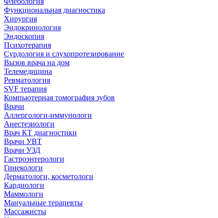
Флебология
Функциональная диагностика
Хирургия
Эндокринология
Эндоскопия
Психотерапия
Сурдология и слухопротезирование
Вызов врача на дом
Телемедицина
Ревматология
SVF терапия
Компьютерная томография зубов
Врачи
Аллергологи-иммунологи
Анестезиологи
Врач КТ диагностики
Врачи УВТ
Врачи УЗД
Гастроэнтерологи
Гинекологи
Дерматологи, косметологи
Кардиологи
Маммологи
Мануальные терапевты
Массажисты