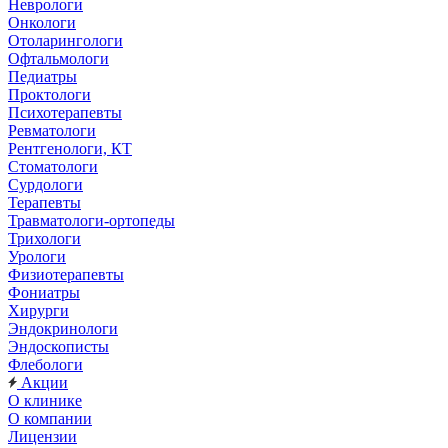
Неврологи
Онкологи
Отоларингологи
Офтальмологи
Педиатры
Проктологи
Психотерапевты
Ревматологи
Рентгенологи, КТ
Стоматологи
Сурдологи
Терапевты
Травматологи-ортопеды
Трихологи
Урологи
Физиотерапевты
Фониатры
Хирурги
Эндокринологи
Эндоскописты
Флебологи
Акции
О клинике
О компании
Лицензии