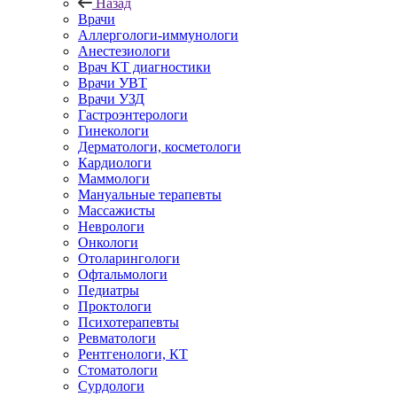
Назад
Врачи
Аллергологи-иммунологи
Анестезиологи
Врач КТ диагностики
Врачи УВТ
Врачи УЗД
Гастроэнтерологи
Гинекологи
Дерматологи, косметологи
Кардиологи
Маммологи
Мануальные терапевты
Массажисты
Неврологи
Онкологи
Отоларингологи
Офтальмологи
Педиатры
Проктологи
Психотерапевты
Ревматологи
Рентгенологи, КТ
Стоматологи
Сурдологи