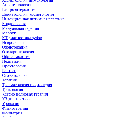
Аллергология-иммунология
Анестезиология
Гастроэнтерология
Дерматология, косметология
Инъекционная интимная пластика
Кардиология
Мануальная терапия
Массаж
КТ диагностика зубов
Неврология
Озонотерапия
Отоларингология
Офтальмология
Педиатрия
Проктология
Рентген
Стоматология
Терапия
Травматология и ортопедия
Трихология
Ударно-волновая терапия
УЗ диагностика
Урология
Физиотерапия
Фониатрия