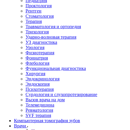
Педиатрия
Проктология
Рентген
Стоматология
Терапия
Травматология и ортопедия
Трихология
Ударно-волновая терапия
УЗ диагностика
Урология
Физиотерапия
Фониатрия
Флебология
Функциональная диагностика
Хирургия
Эндокринология
Эндоскопия
Психотерапия
Сурдология и слухопротезирование
Вызов врача на дом
Телемедицина
Ревматология
SVF терапия
Компьютерная томография зубов
Врачи