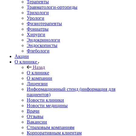
Терапевты
Травматологи-ортопеды
Трихологи
Урологи
Физиотерапевты
Фониатры
Хирурги
Эндокринологи
Эндоскописты
Флебологи
Акции
О клинике
Назад
О клинике
О компании
Лицензии
Информационный стенд (информация для
пациентов)
Новости клиники
Новости медицины
Врачи
Отзывы
Вакансии
Страховым компаниям
Корпоративным клиентам