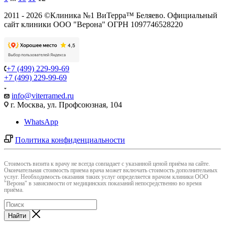
2011 - 2026 ©Клиника №1 ВиТерра™ Беляево. Официальный
сайт клиники ООО "Верона" ОГРН 1097746528220
+7 (499) 229-99-69
+7 (499) 229-99-69
info@viterramed.ru
г. Москва, ул. Профсоюзная, 104
WhatsApp
Политика конфиденциальности
Cтоимость визита к врачу не всегда совпадает с указанной ценой приёма на сайте.
Окончательная стоимость приема врача может включать стоимость дополнительных
услуг. Необходимость оказания таких услуг определяется врачом клиники ООО
"Верона" в зависимости от медицинских показаний непосредственно во время
приёма.
Найти