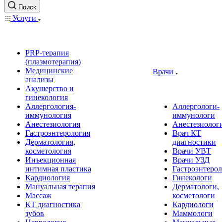
Поиск
Услуги
PRP-терапия
(плазмотерапия)
Медицинские
Врачи
анализы
Акушерство и
гинекология
Аллергология-
Аллергологи-
иммунология
иммунологи
Анестезиология
Анестезиолог
Гастроэнтерология
Врач КТ
Дерматология,
диагностики
косметология
Врачи УВТ
Инъекционная
Врачи УЗД
интимная пластика
Гастроэнтеро
Кардиология
Гинекологи
Мануальная терапия
Дерматологи,
Массаж
косметологи
КТ диагностика
Кардиологи
зубов
Маммологи