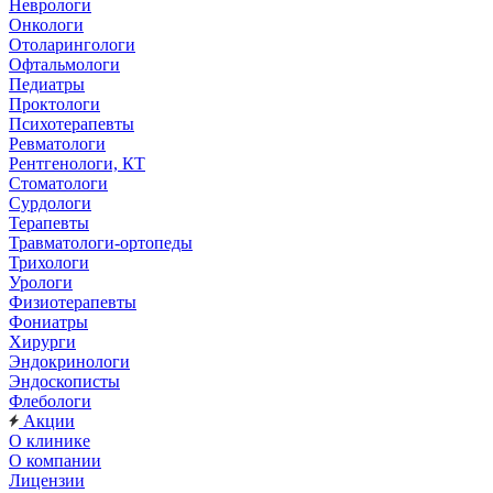
Неврологи
Онкологи
Отоларингологи
Офтальмологи
Педиатры
Проктологи
Психотерапевты
Ревматологи
Рентгенологи, КТ
Стоматологи
Сурдологи
Терапевты
Травматологи-ортопеды
Трихологи
Урологи
Физиотерапевты
Фониатры
Хирурги
Эндокринологи
Эндоскописты
Флебологи
Акции
О клинике
О компании
Лицензии