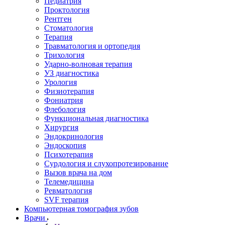
Педиатрия
Проктология
Рентген
Стоматология
Терапия
Травматология и ортопедия
Трихология
Ударно-волновая терапия
УЗ диагностика
Урология
Физиотерапия
Фониатрия
Флебология
Функциональная диагностика
Хирургия
Эндокринология
Эндоскопия
Психотерапия
Сурдология и слухопротезирование
Вызов врача на дом
Телемедицина
Ревматология
SVF терапия
Компьютерная томография зубов
Врачи