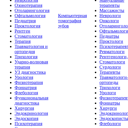
Неврология
Мануальные
Озонотерапия
терапевты
Отоларингология
Массажисты
Офтальмология
Компьютерная
Неврологи
Педиатрия
томография
Онкологи
Проктология
зубов
Отоларинголо
Рентген
Офтальмолог
Стоматология
Педиатры
Терапия
Проктологи
Травматология и
Психотерапев
ортопедия
Ревматологи
Трихология
Рентгенологи
Ударно-волновая
Стоматологи
терапия
Сурдологи
УЗ диагностика
Терапевты
Урология
Травматологи
Физиотерапия
ортопеды
Фониатрия
Трихологи
Флебология
Урологи
Функциональная
Физиотерапев
диагностика
Фониатры
Хирургия
Хирурги
Эндокринология
Эндокриноло
Эндоскопия
Эндоскопист
Психотерапия
Флебологи