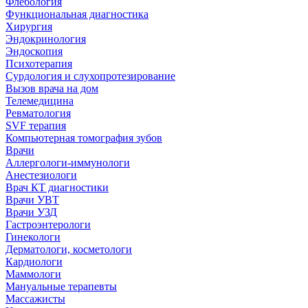
Флебология
Функциональная диагностика
Хирургия
Эндокринология
Эндоскопия
Психотерапия
Сурдология и слухопротезирование
Вызов врача на дом
Телемедицина
Ревматология
SVF терапия
Компьютерная томография зубов
Врачи
Аллергологи-иммунологи
Анестезиологи
Врач КТ диагностики
Врачи УВТ
Врачи УЗД
Гастроэнтерологи
Гинекологи
Дерматологи, косметологи
Кардиологи
Маммологи
Мануальные терапевты
Массажисты