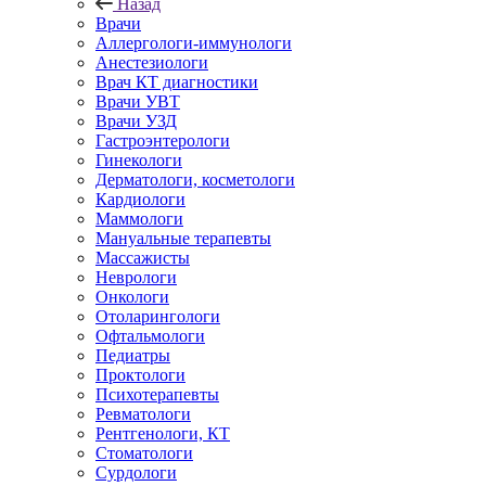
Назад
Врачи
Аллергологи-иммунологи
Анестезиологи
Врач КТ диагностики
Врачи УВТ
Врачи УЗД
Гастроэнтерологи
Гинекологи
Дерматологи, косметологи
Кардиологи
Маммологи
Мануальные терапевты
Массажисты
Неврологи
Онкологи
Отоларингологи
Офтальмологи
Педиатры
Проктологи
Психотерапевты
Ревматологи
Рентгенологи, КТ
Стоматологи
Сурдологи