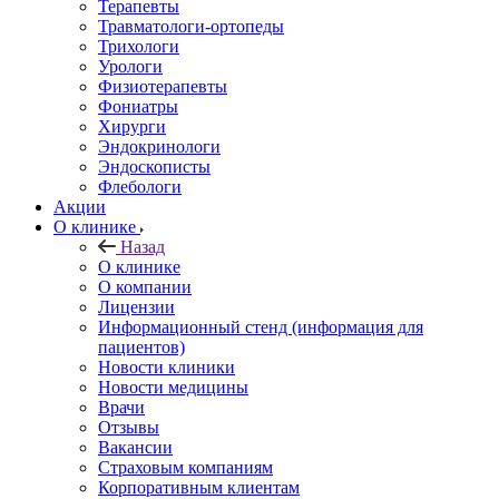
Терапевты
Травматологи-ортопеды
Трихологи
Урологи
Физиотерапевты
Фониатры
Хирурги
Эндокринологи
Эндоскописты
Флебологи
Акции
О клинике
Назад
О клинике
О компании
Лицензии
Информационный стенд (информация для
пациентов)
Новости клиники
Новости медицины
Врачи
Отзывы
Вакансии
Страховым компаниям
Корпоративным клиентам