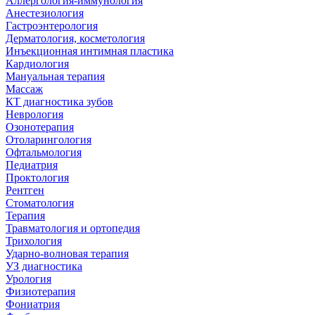
Аллергология-иммунология
Анестезиология
Гастроэнтерология
Дерматология, косметология
Инъекционная интимная пластика
Кардиология
Мануальная терапия
Массаж
КТ диагностика зубов
Неврология
Озонотерапия
Отоларингология
Офтальмология
Педиатрия
Проктология
Рентген
Стоматология
Терапия
Травматология и ортопедия
Трихология
Ударно-волновая терапия
УЗ диагностика
Урология
Физиотерапия
Фониатрия