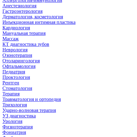
Аллергология-иммунология
Анестезиология
Гастроэнтерология
Дерматология, косметология
Инъекционная интимная пластика
Кардиология
Мануальная терапия
Массаж
КТ диагностика зубов
Неврология
Озонотерапия
Отоларингология
Офтальмология
Педиатрия
Проктология
Рентген
Стоматология
Терапия
Травматология и ортопедия
Трихология
Ударно-волновая терапия
УЗ диагностика
Урология
Физиотерапия
Фониатрия