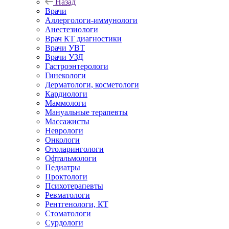
Назад
Врачи
Аллергологи-иммунологи
Анестезиологи
Врач КТ диагностики
Врачи УВТ
Врачи УЗД
Гастроэнтерологи
Гинекологи
Дерматологи, косметологи
Кардиологи
Маммологи
Мануальные терапевты
Массажисты
Неврологи
Онкологи
Отоларингологи
Офтальмологи
Педиатры
Проктологи
Психотерапевты
Ревматологи
Рентгенологи, КТ
Стоматологи
Сурдологи