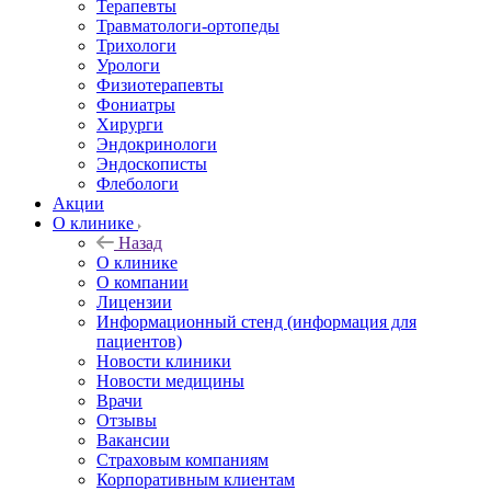
Терапевты
Травматологи-ортопеды
Трихологи
Урологи
Физиотерапевты
Фониатры
Хирурги
Эндокринологи
Эндоскописты
Флебологи
Акции
О клинике
Назад
О клинике
О компании
Лицензии
Информационный стенд (информация для
пациентов)
Новости клиники
Новости медицины
Врачи
Отзывы
Вакансии
Страховым компаниям
Корпоративным клиентам