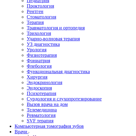
Педиатрия
Проктология
Рентген
Стоматология
Терапия
Травматология и ортопедия
Трихология
Ударно-волновая терапия
УЗ диагностика
Урология
Физиотерапия
Фониатрия
Флебология
Функциональная диагностика
Хирургия
Эндокринология
Эндоскопия
Психотерапия
Сурдология и слухопротезирование
Вызов врача на дом
Телемедицина
Ревматология
SVF терапия
Компьютерная томография зубов
Врачи