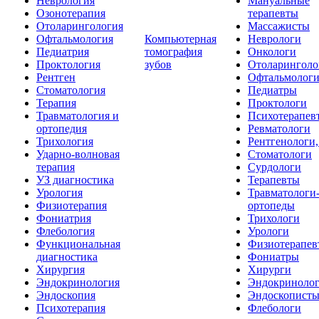
Неврология
Мануальные
Озонотерапия
терапевты
Отоларингология
Массажисты
Офтальмология
Компьютерная
Неврологи
Педиатрия
томография
Онкологи
Проктология
зубов
Отоларинголо
Рентген
Офтальмолог
Стоматология
Педиатры
Терапия
Проктологи
Травматология и
Психотерапев
ортопедия
Ревматологи
Трихология
Рентгенологи
Ударно-волновая
Стоматологи
терапия
Сурдологи
УЗ диагностика
Терапевты
Урология
Травматологи
Физиотерапия
ортопеды
Фониатрия
Трихологи
Флебология
Урологи
Функциональная
Физиотерапев
диагностика
Фониатры
Хирургия
Хирурги
Эндокринология
Эндокриноло
Эндоскопия
Эндоскопист
Психотерапия
Флебологи