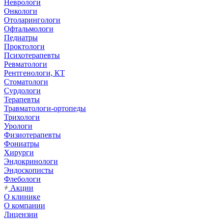
Неврологи
Онкологи
Отоларингологи
Офтальмологи
Педиатры
Проктологи
Психотерапевты
Ревматологи
Рентгенологи, КТ
Стоматологи
Сурдологи
Терапевты
Травматологи-ортопеды
Трихологи
Урологи
Физиотерапевты
Фониатры
Хирурги
Эндокринологи
Эндоскописты
Флебологи
Акции
О клинике
О компании
Лицензии