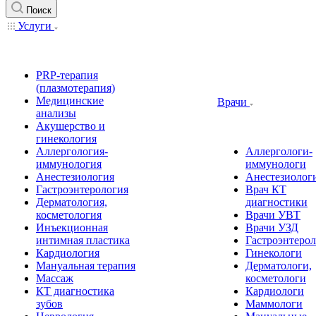
Поиск
Услуги
PRP-терапия
(плазмотерапия)
Медицинские
Врачи
анализы
Акушерство и
гинекология
Аллергология-
Аллергологи-
иммунология
иммунологи
Анестезиология
Анестезиолог
Гастроэнтерология
Врач КТ
Дерматология,
диагностики
косметология
Врачи УВТ
Инъекционная
Врачи УЗД
интимная пластика
Гастроэнтеро
Кардиология
Гинекологи
Мануальная терапия
Дерматологи,
Массаж
косметологи
КТ диагностика
Кардиологи
зубов
Маммологи