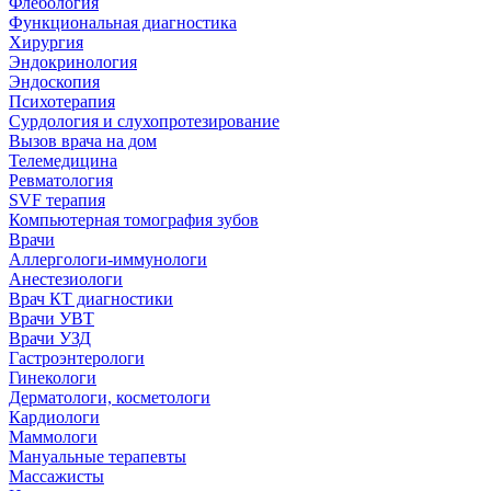
Флебология
Функциональная диагностика
Хирургия
Эндокринология
Эндоскопия
Психотерапия
Сурдология и слухопротезирование
Вызов врача на дом
Телемедицина
Ревматология
SVF терапия
Компьютерная томография зубов
Врачи
Аллергологи-иммунологи
Анестезиологи
Врач КТ диагностики
Врачи УВТ
Врачи УЗД
Гастроэнтерологи
Гинекологи
Дерматологи, косметологи
Кардиологи
Маммологи
Мануальные терапевты
Массажисты