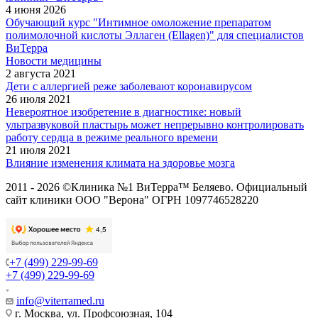
4 июня 2026
Обучающий курс "Интимное омоложение препаратом
полимолочной кислоты Эллаген (Ellagen)" для специалистов
ВиТерра
Новости медицины
2 августа 2021
Дети с аллергией реже заболевают коронавирусом
26 июля 2021
Невероятное изобретение в диагностике: новый
ультразвуковой пластырь может непрерывно контролировать
работу сердца в режиме реального времени
21 июля 2021
Влияние изменения климата на здоровье мозга
2011 - 2026 ©Клиника №1 ВиТерра™ Беляево. Официальный
сайт клиники ООО "Верона" ОГРН 1097746528220
+7 (499) 229-99-69
+7 (499) 229-99-69
info@viterramed.ru
г. Москва, ул. Профсоюзная, 104