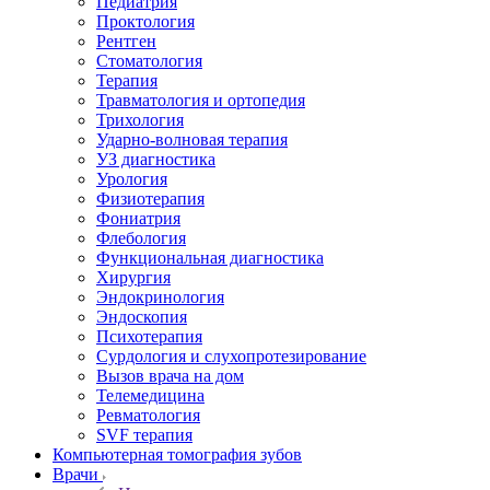
Педиатрия
Проктология
Рентген
Стоматология
Терапия
Травматология и ортопедия
Трихология
Ударно-волновая терапия
УЗ диагностика
Урология
Физиотерапия
Фониатрия
Флебология
Функциональная диагностика
Хирургия
Эндокринология
Эндоскопия
Психотерапия
Сурдология и слухопротезирование
Вызов врача на дом
Телемедицина
Ревматология
SVF терапия
Компьютерная томография зубов
Врачи