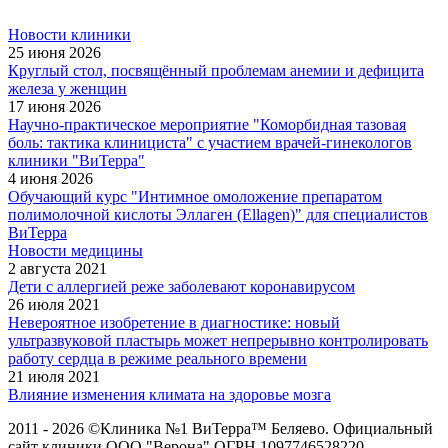
Новости клиники
25 июня 2026
Круглый стол, посвящённый проблемам анемии и дефицита
железа у женщин
17 июня 2026
Научно-практическое мероприятие "Коморбидная тазовая
боль: тактика клинициста" с участием врачей-гинекологов
клиники "ВиТерра"
4 июня 2026
Обучающий курс "Интимное омоложение препаратом
полимолочной кислоты Эллаген (Ellagen)" для специалистов
ВиТерра
Новости медицины
2 августа 2021
Дети с аллергией реже заболевают коронавирусом
26 июля 2021
Невероятное изобретение в диагностике: новый
ультразвуковой пластырь может непрерывно контролировать
работу сердца в режиме реального времени
21 июля 2021
Влияние изменения климата на здоровье мозга
2011 - 2026 ©Клиника №1 ВиТерра™ Беляево. Официальный
сайт клиники ООО "Верона" ОГРН 1097746528220