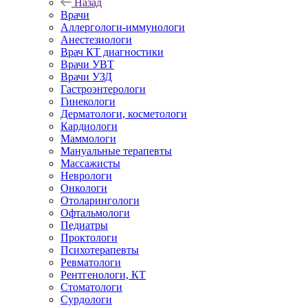
Назад
Врачи
Аллергологи-иммунологи
Анестезиологи
Врач КТ диагностики
Врачи УВТ
Врачи УЗД
Гастроэнтерологи
Гинекологи
Дерматологи, косметологи
Кардиологи
Маммологи
Мануальные терапевты
Массажисты
Неврологи
Онкологи
Отоларингологи
Офтальмологи
Педиатры
Проктологи
Психотерапевты
Ревматологи
Рентгенологи, КТ
Стоматологи
Сурдологи