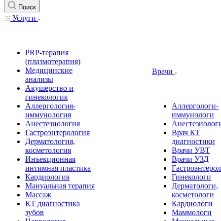
Поиск
Услуги
PRP-терапия
(плазмотерапия)
Медицинские
Врачи
анализы
Акушерство и
гинекология
Аллергология-
Аллергологи-
иммунология
иммунологи
Анестезиология
Анестезиолог
Гастроэнтерология
Врач КТ
Дерматология,
диагностики
косметология
Врачи УВТ
Инъекционная
Врачи УЗД
интимная пластика
Гастроэнтеро
Кардиология
Гинекологи
Мануальная терапия
Дерматологи,
Массаж
косметологи
КТ диагностика
Кардиологи
зубов
Маммологи