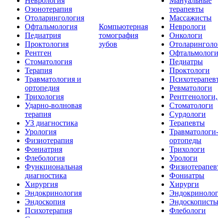
Неврология
Мануальные
Озонотерапия
терапевты
Отоларингология
Массажисты
Офтальмология
Компьютерная
Неврологи
Педиатрия
томография
Онкологи
Проктология
зубов
Отоларинголо
Рентген
Офтальмолог
Стоматология
Педиатры
Терапия
Проктологи
Травматология и
Психотерапев
ортопедия
Ревматологи
Трихология
Рентгенологи
Ударно-волновая
Стоматологи
терапия
Сурдологи
УЗ диагностика
Терапевты
Урология
Травматологи
Физиотерапия
ортопеды
Фониатрия
Трихологи
Флебология
Урологи
Функциональная
Физиотерапев
диагностика
Фониатры
Хирургия
Хирурги
Эндокринология
Эндокриноло
Эндоскопия
Эндоскопист
Психотерапия
Флебологи