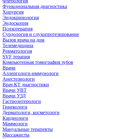
Флебология
Функциональная диагностика
Хирургия
Эндокринология
Эндоскопия
Психотерапия
Сурдология и слухопротезирование
Вызов врача на дом
Телемедицина
Ревматология
SVF терапия
Компьютерная томография зубов
Врачи
Аллергологи-иммунологи
Анестезиологи
Врач КТ диагностики
Врачи УВТ
Врачи УЗД
Гастроэнтерологи
Гинекологи
Дерматологи, косметологи
Кардиологи
Маммологи
Мануальные терапевты
Массажисты