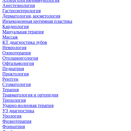
Аллергология-иммунология
Анестезиология
Гастроэнтерология
Дерматология, косметология
Инъекционная интимная пластика
Кардиология
Мануальная терапия
Массаж
КТ диагностика зубов
Неврология
Озонотерапия
Отоларингология
Офтальмология
Педиатрия
Проктология
Рентген
Стоматология
Терапия
Травматология и ортопедия
Трихология
Ударно-волновая терапия
УЗ диагностика
Урология
Физиотерапия
Фониатрия