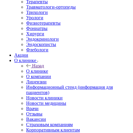
Терапевты
Травматологи-ортопеды
Трихологи
Урологи
Физиотерапевты
Фониатры
Хирурги
Эндокринологи
Эндоскописты
Флебологи
Акции
О клинике
Назад
О клинике
О компании
Лицензии
Информационный стенд (информация для
пациентов)
Новости клиники
Новости медицины
Врачи
Отзывы
Вакансии
Страховым компаниям
Корпоративным клиентам