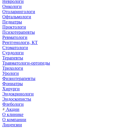
Неврологи
Онкологи
Отоларингологи
Офтальмологи
Педиатры
Проктологи
Психотерапевты
Ревматологи
Рентгенологи, КТ
Стоматологи
Сурдологи
Терапевты
Травматологи-ортопеды
Трихологи
Урологи
Физиотерапевты
Фониатры
Хирурги
Эндокринологи
Эндоскописты
Флебологи
Акции
О клинике
О компании
Лицензии