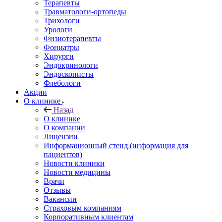
Терапевты
Травматологи-ортопеды
Трихологи
Урологи
Физиотерапевты
Фониатры
Хирурги
Эндокринологи
Эндоскописты
Флебологи
Акции
О клинике
Назад
О клинике
О компании
Лицензии
Информационный стенд (информация для
пациентов)
Новости клиники
Новости медицины
Врачи
Отзывы
Вакансии
Страховым компаниям
Корпоративным клиентам