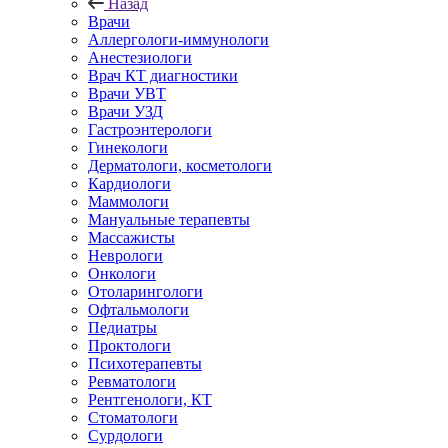
Назад
Врачи
Аллергологи-иммунологи
Анестезиологи
Врач КТ диагностики
Врачи УВТ
Врачи УЗД
Гастроэнтерологи
Гинекологи
Дерматологи, косметологи
Кардиологи
Маммологи
Мануальные терапевты
Массажисты
Неврологи
Онкологи
Отоларингологи
Офтальмологи
Педиатры
Проктологи
Психотерапевты
Ревматологи
Рентгенологи, КТ
Стоматологи
Сурдологи