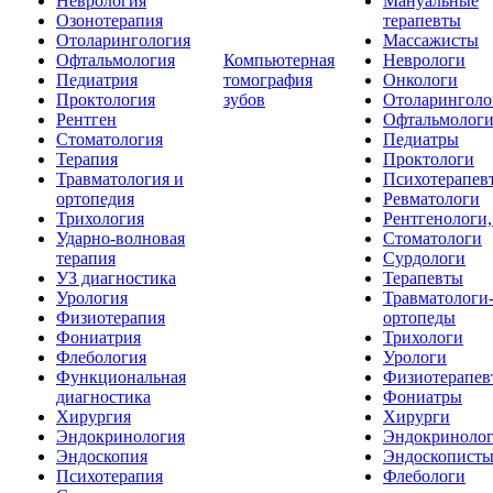
Неврология
Мануальные
Озонотерапия
терапевты
Отоларингология
Массажисты
Офтальмология
Компьютерная
Неврологи
Педиатрия
томография
Онкологи
Проктология
зубов
Отоларинголо
Рентген
Офтальмолог
Стоматология
Педиатры
Терапия
Проктологи
Травматология и
Психотерапев
ортопедия
Ревматологи
Трихология
Рентгенологи
Ударно-волновая
Стоматологи
терапия
Сурдологи
УЗ диагностика
Терапевты
Урология
Травматологи
Физиотерапия
ортопеды
Фониатрия
Трихологи
Флебология
Урологи
Функциональная
Физиотерапев
диагностика
Фониатры
Хирургия
Хирурги
Эндокринология
Эндокриноло
Эндоскопия
Эндоскопист
Психотерапия
Флебологи