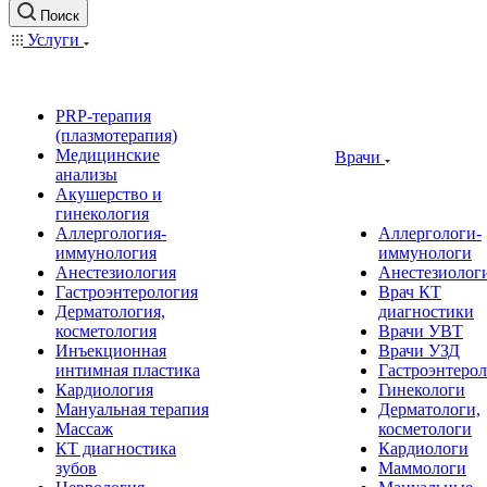
Поиск
Услуги
PRP-терапия
(плазмотерапия)
Медицинские
Врачи
анализы
Акушерство и
гинекология
Аллергология-
Аллергологи-
иммунология
иммунологи
Анестезиология
Анестезиолог
Гастроэнтерология
Врач КТ
Дерматология,
диагностики
косметология
Врачи УВТ
Инъекционная
Врачи УЗД
интимная пластика
Гастроэнтеро
Кардиология
Гинекологи
Мануальная терапия
Дерматологи,
Массаж
косметологи
КТ диагностика
Кардиологи
зубов
Маммологи