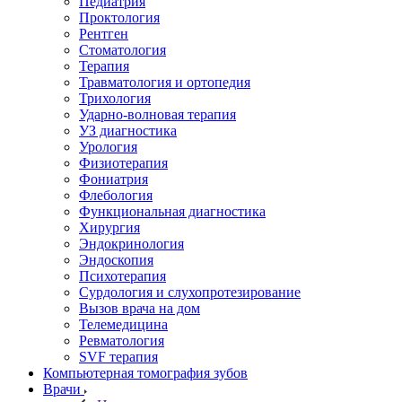
Педиатрия
Проктология
Рентген
Стоматология
Терапия
Травматология и ортопедия
Трихология
Ударно-волновая терапия
УЗ диагностика
Урология
Физиотерапия
Фониатрия
Флебология
Функциональная диагностика
Хирургия
Эндокринология
Эндоскопия
Психотерапия
Сурдология и слухопротезирование
Вызов врача на дом
Телемедицина
Ревматология
SVF терапия
Компьютерная томография зубов
Врачи