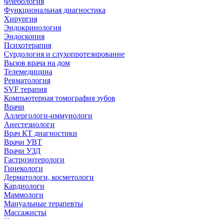
Флебология
Функциональная диагностика
Хирургия
Эндокринология
Эндоскопия
Психотерапия
Сурдология и слухопротезирование
Вызов врача на дом
Телемедицина
Ревматология
SVF терапия
Компьютерная томография зубов
Врачи
Аллергологи-иммунологи
Анестезиологи
Врач КТ диагностики
Врачи УВТ
Врачи УЗД
Гастроэнтерологи
Гинекологи
Дерматологи, косметологи
Кардиологи
Маммологи
Мануальные терапевты
Массажисты