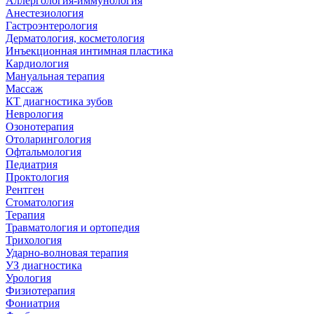
Аллергология-иммунология
Анестезиология
Гастроэнтерология
Дерматология, косметология
Инъекционная интимная пластика
Кардиология
Мануальная терапия
Массаж
КТ диагностика зубов
Неврология
Озонотерапия
Отоларингология
Офтальмология
Педиатрия
Проктология
Рентген
Стоматология
Терапия
Травматология и ортопедия
Трихология
Ударно-волновая терапия
УЗ диагностика
Урология
Физиотерапия
Фониатрия