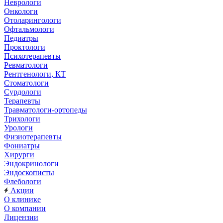
Неврологи
Онкологи
Отоларингологи
Офтальмологи
Педиатры
Проктологи
Психотерапевты
Ревматологи
Рентгенологи, КТ
Стоматологи
Сурдологи
Терапевты
Травматологи-ортопеды
Трихологи
Урологи
Физиотерапевты
Фониатры
Хирурги
Эндокринологи
Эндоскописты
Флебологи
Акции
О клинике
О компании
Лицензии