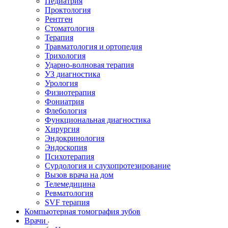
Педиатрия
Проктология
Рентген
Стоматология
Терапия
Травматология и ортопедия
Трихология
Ударно-волновая терапия
УЗ диагностика
Урология
Физиотерапия
Фониатрия
Флебология
Функциональная диагностика
Хирургия
Эндокринология
Эндоскопия
Психотерапия
Сурдология и слухопротезирование
Вызов врача на дом
Телемедицина
Ревматология
SVF терапия
Компьютерная томография зубов
Врачи