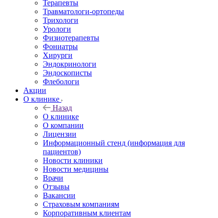
Терапевты
Травматологи-ортопеды
Трихологи
Урологи
Физиотерапевты
Фониатры
Хирурги
Эндокринологи
Эндоскописты
Флебологи
Акции
О клинике
Назад
О клинике
О компании
Лицензии
Информационный стенд (информация для
пациентов)
Новости клиники
Новости медицины
Врачи
Отзывы
Вакансии
Страховым компаниям
Корпоративным клиентам