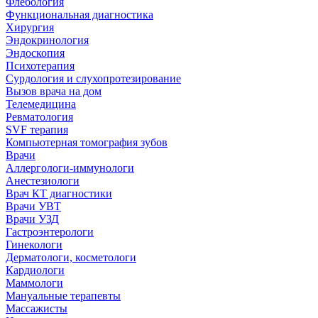
Флебология
Функциональная диагностика
Хирургия
Эндокринология
Эндоскопия
Психотерапия
Сурдология и слухопротезирование
Вызов врача на дом
Телемедицина
Ревматология
SVF терапия
Компьютерная томография зубов
Врачи
Аллергологи-иммунологи
Анестезиологи
Врач КТ диагностики
Врачи УВТ
Врачи УЗД
Гастроэнтерологи
Гинекологи
Дерматологи, косметологи
Кардиологи
Маммологи
Мануальные терапевты
Массажисты