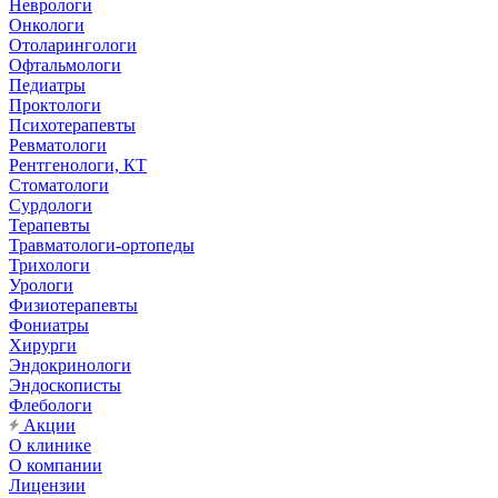
Неврологи
Онкологи
Отоларингологи
Офтальмологи
Педиатры
Проктологи
Психотерапевты
Ревматологи
Рентгенологи, КТ
Стоматологи
Сурдологи
Терапевты
Травматологи-ортопеды
Трихологи
Урологи
Физиотерапевты
Фониатры
Хирурги
Эндокринологи
Эндоскописты
Флебологи
Акции
О клинике
О компании
Лицензии