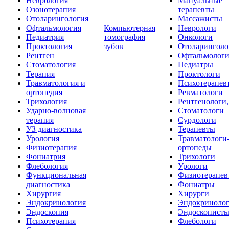
Неврология
Мануальные
Озонотерапия
терапевты
Отоларингология
Массажисты
Офтальмология
Компьютерная
Неврологи
Педиатрия
томография
Онкологи
Проктология
зубов
Отоларинголо
Рентген
Офтальмолог
Стоматология
Педиатры
Терапия
Проктологи
Травматология и
Психотерапев
ортопедия
Ревматологи
Трихология
Рентгенологи
Ударно-волновая
Стоматологи
терапия
Сурдологи
УЗ диагностика
Терапевты
Урология
Травматологи
Физиотерапия
ортопеды
Фониатрия
Трихологи
Флебология
Урологи
Функциональная
Физиотерапев
диагностика
Фониатры
Хирургия
Хирурги
Эндокринология
Эндокриноло
Эндоскопия
Эндоскопист
Психотерапия
Флебологи