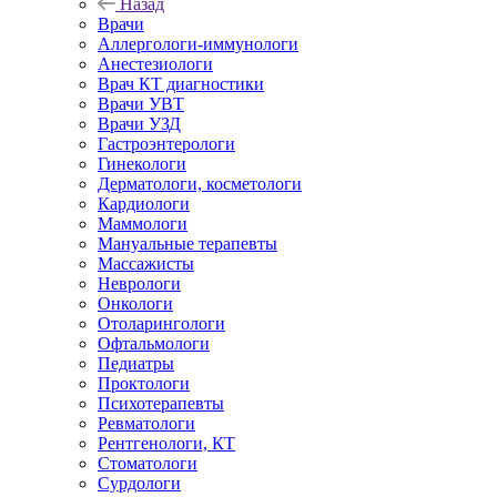
Назад
Врачи
Аллергологи-иммунологи
Анестезиологи
Врач КТ диагностики
Врачи УВТ
Врачи УЗД
Гастроэнтерологи
Гинекологи
Дерматологи, косметологи
Кардиологи
Маммологи
Мануальные терапевты
Массажисты
Неврологи
Онкологи
Отоларингологи
Офтальмологи
Педиатры
Проктологи
Психотерапевты
Ревматологи
Рентгенологи, КТ
Стоматологи
Сурдологи