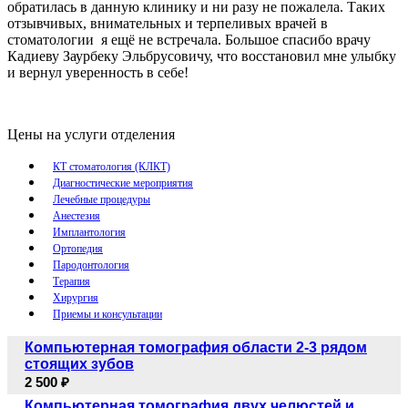
обратилась в данную клинику и ни разу не пожалела. Таких
отзывчивых, внимательных и терпеливых врачей в
стоматологии я ещё не встречала. Большое спасибо врачу
Кадиеву Заурбеку Эльбрусовичу, что восстановил мне улыбку
и вернул уверенность в себе!
Цены на услуги отделения
КТ стоматология (КЛКТ)
Диагностические мероприятия
Лечебные процедуры
Анестезия
Имплантология
Ортопедия
Пародонтология
Терапия
Хирургия
Приемы и консультации
Компьютерная томография области 2-3 рядом
стоящих зубов
2 500 ₽
Компьютерная томография двух челюстей и