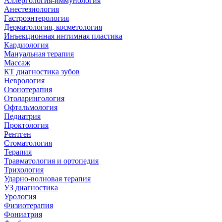
Аллергология-иммунология
Анестезиология
Гастроэнтерология
Дерматология, косметология
Инъекционная интимная пластика
Кардиология
Мануальная терапия
Массаж
КТ диагностика зубов
Неврология
Озонотерапия
Отоларингология
Офтальмология
Педиатрия
Проктология
Рентген
Стоматология
Терапия
Травматология и ортопедия
Трихология
Ударно-волновая терапия
УЗ диагностика
Урология
Физиотерапия
Фониатрия