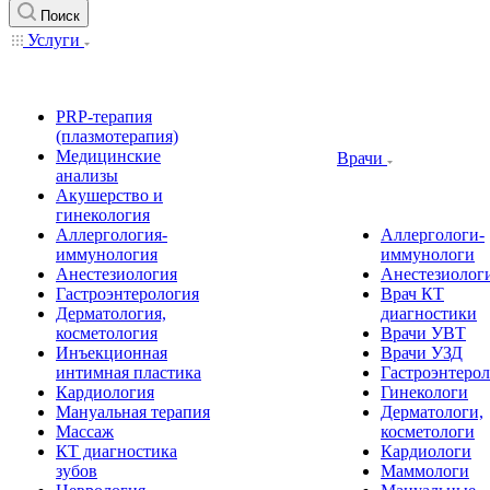
Поиск
Услуги
PRP-терапия
(плазмотерапия)
Медицинские
Врачи
анализы
Акушерство и
гинекология
Аллергология-
Аллергологи-
иммунология
иммунологи
Анестезиология
Анестезиолог
Гастроэнтерология
Врач КТ
Дерматология,
диагностики
косметология
Врачи УВТ
Инъекционная
Врачи УЗД
интимная пластика
Гастроэнтеро
Кардиология
Гинекологи
Мануальная терапия
Дерматологи,
Массаж
косметологи
КТ диагностика
Кардиологи
зубов
Маммологи