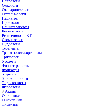
Неврологи
Онкологи
Отоларингологи
Офтальмологи
Педиатры
Проктологи
Психотерапевты
Ревматологи
Рентгенологи, КТ
Стоматологи
Сурдологи
Терапевты
Травматологи-ортопеды
Трихологи
Урологи
Физиотерапевты
Фониатры
Хирурги
Эндокринологи
Эндоскописты
Флебологи
Акции
О клинике
О компании
Лицензии