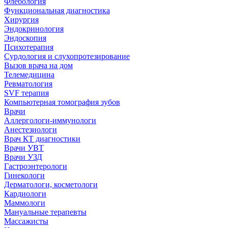
Флебология
Функциональная диагностика
Хирургия
Эндокринология
Эндоскопия
Психотерапия
Сурдология и слухопротезирование
Вызов врача на дом
Телемедицина
Ревматология
SVF терапия
Компьютерная томография зубов
Врачи
Аллергологи-иммунологи
Анестезиологи
Врач КТ диагностики
Врачи УВТ
Врачи УЗД
Гастроэнтерологи
Гинекологи
Дерматологи, косметологи
Кардиологи
Маммологи
Мануальные терапевты
Массажисты