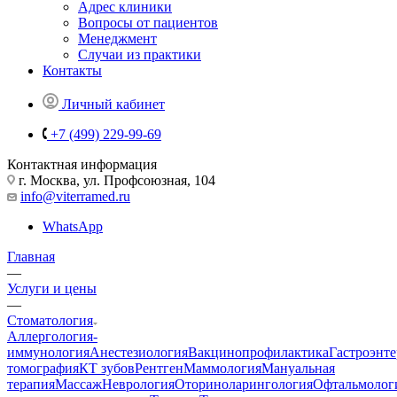
Адрес клиники
Вопросы от пациентов
Менеджмент
Случаи из практики
Контакты
Личный кабинет
+7 (499) 229-99-69
Контактная информация
г. Москва, ул. Профсоюзная, 104
info@viterramed.ru
WhatsApp
Главная
—
Услуги и цены
—
Стоматология
Аллергология-
иммунология
Анестезиология
Вакцинопрофилактика
Гастроэнт
томография
КТ зубов
Рентген
Маммология
Мануальная
терапия
Массаж
Неврология
Оториноларингология
Офтальмолог