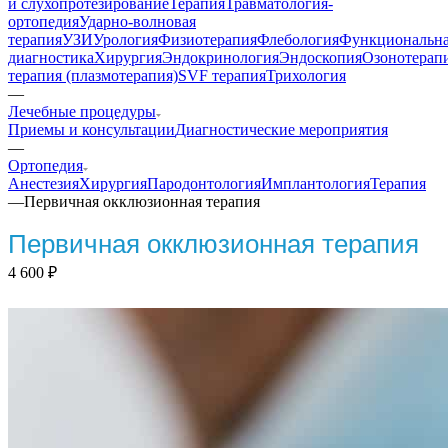
и слухопротезирование
Терапия
Травматология-
ортопедия
Ударно-волновая
терапия
УЗИ
Урология
Физиотерапия
Флебология
Функциональн
диагностика
Хирургия
Эндокринология
Эндоскопия
Озонотерап
терапия (плазмотерапия)
SVF терапия
Трихология
—
Лечебные процедуры
Приемы и консультации
Диагностические мероприятия
—
Ортопедия
Анестезия
Хирургия
Пародонтология
Имплантология
Терапия
—
Первичная окклюзионная терапия
Первичная окклюзионная терапия
4 600
₽