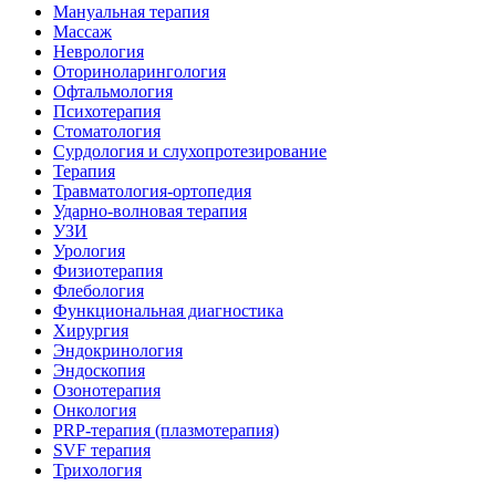
Мануальная терапия
Массаж
Неврология
Оториноларингология
Офтальмология
Психотерапия
Стоматология
Сурдология и слухопротезирование
Терапия
Травматология-ортопедия
Ударно-волновая терапия
УЗИ
Урология
Физиотерапия
Флебология
Функциональная диагностика
Хирургия
Эндокринология
Эндоскопия
Озонотерапия
Онкология
PRP-терапия (плазмотерапия)
SVF терапия
Трихология