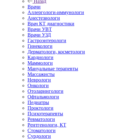
Назад
Врачи
Аллергологи-иммунологи
Анестезиологи
Врач КТ диагностики
Врачи УВТ
Врачи УЗД
Гастроэнтерологи
Гинекологи
Дерматологи, косметологи
Кардиологи
Маммологи
Мануальные терапевты
Массажисты
Неврологи
Онкологи
Отоларингологи
Офтальмологи
Педиатры
Проктологи
Психотерапевты
Ревматологи
Рентгенологи, КТ
Стоматологи
Сурдологи