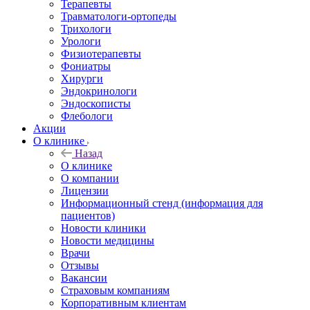
Терапевты
Травматологи-ортопеды
Трихологи
Урологи
Физиотерапевты
Фониатры
Хирурги
Эндокринологи
Эндоскописты
Флебологи
Акции
О клинике
Назад
О клинике
О компании
Лицензии
Информационный стенд (информация для
пациентов)
Новости клиники
Новости медицины
Врачи
Отзывы
Вакансии
Страховым компаниям
Корпоративным клиентам