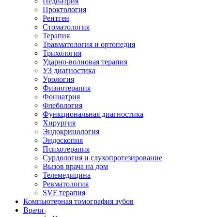
Педиатрия
Проктология
Рентген
Стоматология
Терапия
Травматология и ортопедия
Трихология
Ударно-волновая терапия
УЗ диагностика
Урология
Физиотерапия
Фониатрия
Флебология
Функциональная диагностика
Хирургия
Эндокринология
Эндоскопия
Психотерапия
Сурдология и слухопротезирование
Вызов врача на дом
Телемедицина
Ревматология
SVF терапия
Компьютерная томография зубов
Врачи