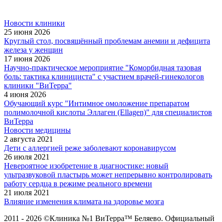
Новости клиники
25 июня 2026
Круглый стол, посвящённый проблемам анемии и дефицита
железа у женщин
17 июня 2026
Научно-практическое мероприятие "Коморбидная тазовая
боль: тактика клинициста" с участием врачей-гинекологов
клиники "ВиТерра"
4 июня 2026
Обучающий курс "Интимное омоложение препаратом
полимолочной кислоты Эллаген (Ellagen)" для специалистов
ВиТерра
Новости медицины
2 августа 2021
Дети с аллергией реже заболевают коронавирусом
26 июля 2021
Невероятное изобретение в диагностике: новый
ультразвуковой пластырь может непрерывно контролировать
работу сердца в режиме реального времени
21 июля 2021
Влияние изменения климата на здоровье мозга
2011 - 2026 ©Клиника №1 ВиТерра™ Беляево. Официальный