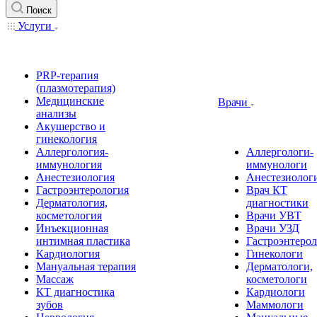
Поиск
Услуги
PRP-терапия
(плазмотерапия)
Медицинские
Врачи
анализы
Акушерство и
гинекология
Аллергология-
Аллергологи-
иммунология
иммунологи
Анестезиология
Анестезиолог
Гастроэнтерология
Врач КТ
Дерматология,
диагностики
косметология
Врачи УВТ
Инъекционная
Врачи УЗД
интимная пластика
Гастроэнтеро
Кардиология
Гинекологи
Мануальная терапия
Дерматологи,
Массаж
косметологи
КТ диагностика
Кардиологи
зубов
Маммологи