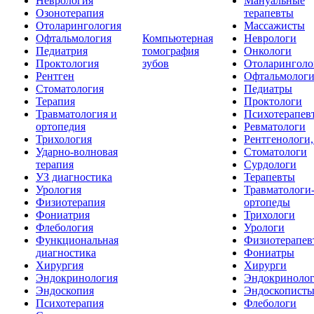
Неврология
Мануальные
Озонотерапия
терапевты
Отоларингология
Массажисты
Офтальмология
Компьютерная
Неврологи
Педиатрия
томография
Онкологи
Проктология
зубов
Отоларинголо
Рентген
Офтальмолог
Стоматология
Педиатры
Терапия
Проктологи
Травматология и
Психотерапев
ортопедия
Ревматологи
Трихология
Рентгенологи
Ударно-волновая
Стоматологи
терапия
Сурдологи
УЗ диагностика
Терапевты
Урология
Травматологи
Физиотерапия
ортопеды
Фониатрия
Трихологи
Флебология
Урологи
Функциональная
Физиотерапев
диагностика
Фониатры
Хирургия
Хирурги
Эндокринология
Эндокриноло
Эндоскопия
Эндоскопист
Психотерапия
Флебологи