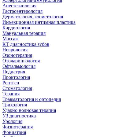
Аллергология-иммунология
Анестезиология
Гастроэнтерология
Дерматология, косметология
Инъекционная интимная пластика
Кардиология
Мануальная терапия
Массаж
КТ диагностика зубов
Неврология
Озонотерапия
Отоларингология
Офтальмология
Педиатрия
Проктология
Рентген
Стоматология
Терапия
Травматология и ортопедия
Трихология
Ударно-волновая терапия
УЗ диагностика
Урология
Физиотерапия
Фониатрия