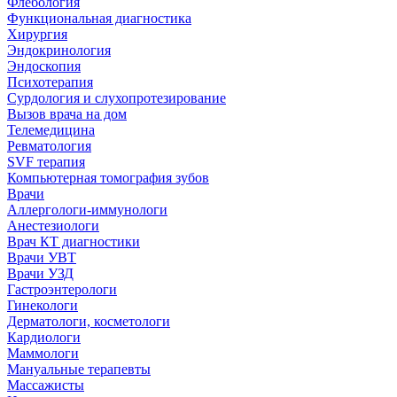
Флебология
Функциональная диагностика
Хирургия
Эндокринология
Эндоскопия
Психотерапия
Сурдология и слухопротезирование
Вызов врача на дом
Телемедицина
Ревматология
SVF терапия
Компьютерная томография зубов
Врачи
Аллергологи-иммунологи
Анестезиологи
Врач КТ диагностики
Врачи УВТ
Врачи УЗД
Гастроэнтерологи
Гинекологи
Дерматологи, косметологи
Кардиологи
Маммологи
Мануальные терапевты
Массажисты