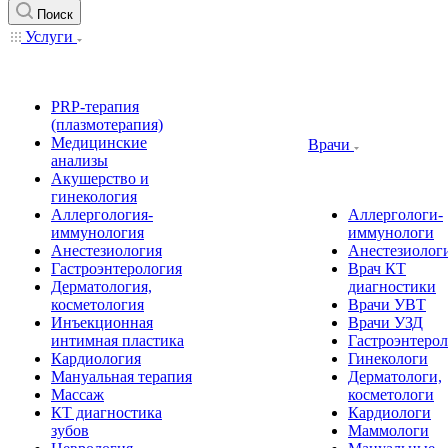
Поиск
Услуги
PRP-терапия
(плазмотерапия)
Медицинские
Врачи
анализы
Акушерство и
гинекология
Аллергология-
Аллергологи-
иммунология
иммунологи
Анестезиология
Анестезиолог
Гастроэнтерология
Врач КТ
Дерматология,
диагностики
косметология
Врачи УВТ
Инъекционная
Врачи УЗД
интимная пластика
Гастроэнтеро
Кардиология
Гинекологи
Мануальная терапия
Дерматологи,
Массаж
косметологи
КТ диагностика
Кардиологи
зубов
Маммологи