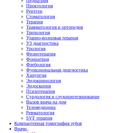
Педиатрия
Проктология
Рентген
Стоматология
Терапия
Травматология и ортопедия
Трихология
Ударно-волновая терапия
УЗ диагностика
Урология
Физиотерапия
Фониатрия
Флебология
Функциональная диагностика
Хирургия
Эндокринология
Эндоскопия
Психотерапия
Сурдология и слухопротезирование
Вызов врача на дом
Телемедицина
Ревматология
SVF терапия
Компьютерная томография зубов
Врачи