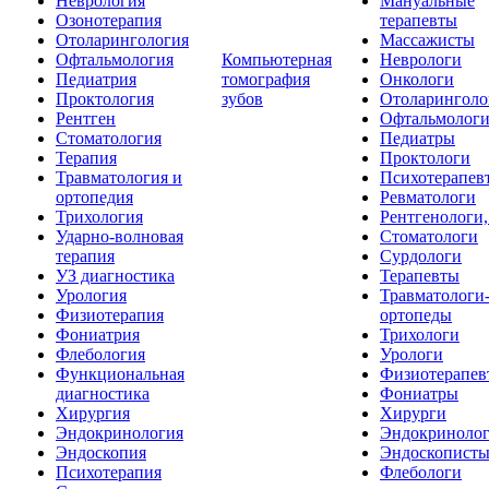
Неврология
Мануальные
Озонотерапия
терапевты
Отоларингология
Массажисты
Офтальмология
Компьютерная
Неврологи
Педиатрия
томография
Онкологи
Проктология
зубов
Отоларинголо
Рентген
Офтальмолог
Стоматология
Педиатры
Терапия
Проктологи
Травматология и
Психотерапев
ортопедия
Ревматологи
Трихология
Рентгенологи
Ударно-волновая
Стоматологи
терапия
Сурдологи
УЗ диагностика
Терапевты
Урология
Травматологи
Физиотерапия
ортопеды
Фониатрия
Трихологи
Флебология
Урологи
Функциональная
Физиотерапев
диагностика
Фониатры
Хирургия
Хирурги
Эндокринология
Эндокриноло
Эндоскопия
Эндоскопист
Психотерапия
Флебологи