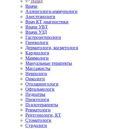
Назад
Врачи
Аллергологи-иммунологи
Анестезиологи
Врач КТ диагностики
Врачи УВТ
Врачи УЗД
Гастроэнтерологи
Гинекологи
Дерматологи, косметологи
Кардиологи
Маммологи
Мануальные терапевты
Массажисты
Неврологи
Онкологи
Отоларингологи
Офтальмологи
Педиатры
Проктологи
Психотерапевты
Ревматологи
Рентгенологи, КТ
Стоматологи
Сурдологи