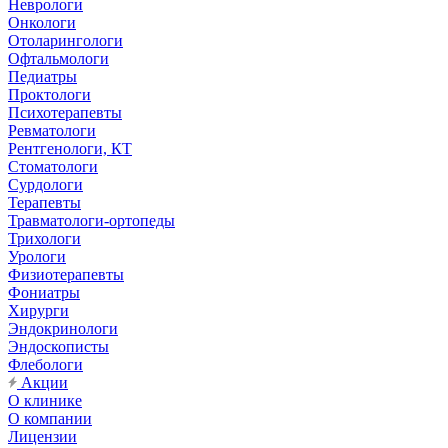
Неврологи
Онкологи
Отоларингологи
Офтальмологи
Педиатры
Проктологи
Психотерапевты
Ревматологи
Рентгенологи, КТ
Стоматологи
Сурдологи
Терапевты
Травматологи-ортопеды
Трихологи
Урологи
Физиотерапевты
Фониатры
Хирурги
Эндокринологи
Эндоскописты
Флебологи
Акции
О клинике
О компании
Лицензии