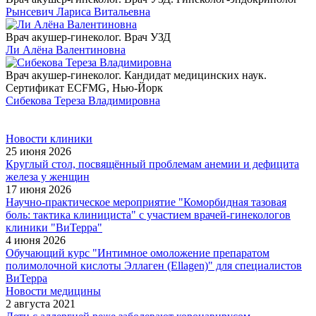
Рынсевич Лариса Витальевна
Врач акушер-гинеколог. Врач УЗД
Ли Алёна Валентиновна
Врач акушер-гинеколог. Кандидат медицинских наук.
Cертификат ECFMG, Нью-Йорк
Сибекова Тереза Владимировна
Новости клиники
25 июня 2026
Круглый стол, посвящённый проблемам анемии и дефицита
железа у женщин
17 июня 2026
Научно-практическое мероприятие "Коморбидная тазовая
боль: тактика клинициста" с участием врачей-гинекологов
клиники "ВиТерра"
4 июня 2026
Обучающий курс "Интимное омоложение препаратом
полимолочной кислоты Эллаген (Ellagen)" для специалистов
ВиТерра
Новости медицины
2 августа 2021