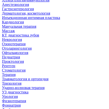
Аллергология-иммунология
Анестезиология
Гастроэнтерология
Дерматология, косметология
Инъекционная интимная пластика
Кардиология
Мануальная терапия
Массаж
КТ диагностика зубов
Неврология
Озонотерапия
Отоларингология
Офтальмология
Педиатрия
Проктология
Рентген
Стоматология
Терапия
Травматология и ортопедия
Трихология
Ударно-волновая терапия
УЗ диагностика
Урология
Физиотерапия
Фониатрия