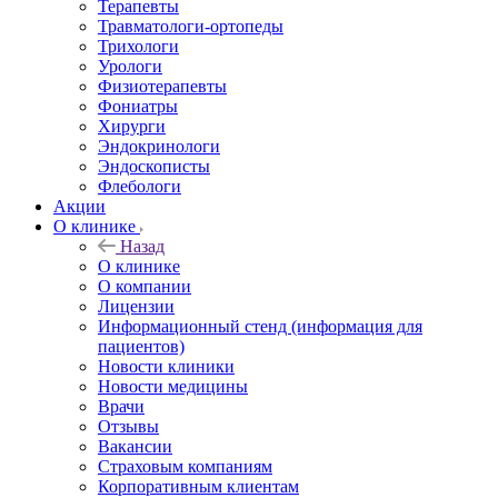
Терапевты
Травматологи-ортопеды
Трихологи
Урологи
Физиотерапевты
Фониатры
Хирурги
Эндокринологи
Эндоскописты
Флебологи
Акции
О клинике
Назад
О клинике
О компании
Лицензии
Информационный стенд (информация для
пациентов)
Новости клиники
Новости медицины
Врачи
Отзывы
Вакансии
Страховым компаниям
Корпоративным клиентам