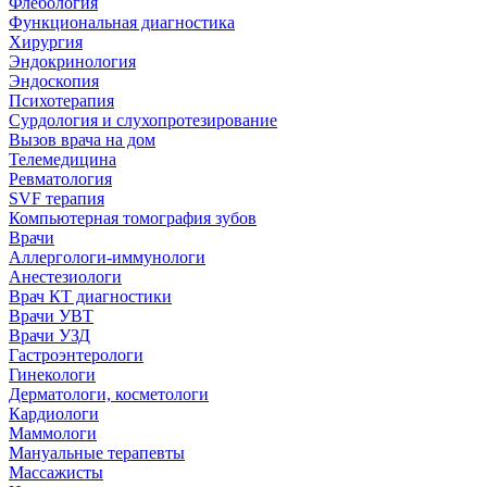
Флебология
Функциональная диагностика
Хирургия
Эндокринология
Эндоскопия
Психотерапия
Сурдология и слухопротезирование
Вызов врача на дом
Телемедицина
Ревматология
SVF терапия
Компьютерная томография зубов
Врачи
Аллергологи-иммунологи
Анестезиологи
Врач КТ диагностики
Врачи УВТ
Врачи УЗД
Гастроэнтерологи
Гинекологи
Дерматологи, косметологи
Кардиологи
Маммологи
Мануальные терапевты
Массажисты