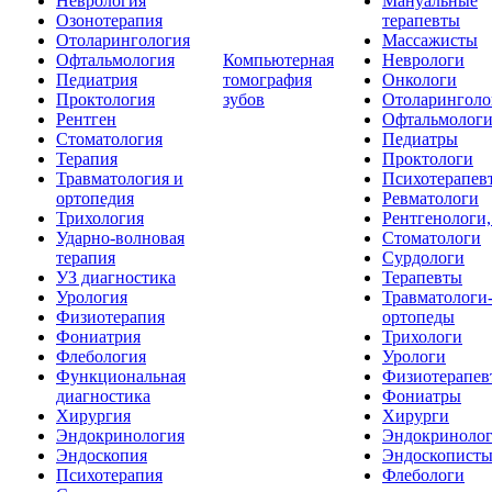
Неврология
Мануальные
Озонотерапия
терапевты
Отоларингология
Массажисты
Офтальмология
Компьютерная
Неврологи
Педиатрия
томография
Онкологи
Проктология
зубов
Отоларинголо
Рентген
Офтальмолог
Стоматология
Педиатры
Терапия
Проктологи
Травматология и
Психотерапев
ортопедия
Ревматологи
Трихология
Рентгенологи
Ударно-волновая
Стоматологи
терапия
Сурдологи
УЗ диагностика
Терапевты
Урология
Травматологи
Физиотерапия
ортопеды
Фониатрия
Трихологи
Флебология
Урологи
Функциональная
Физиотерапев
диагностика
Фониатры
Хирургия
Хирурги
Эндокринология
Эндокриноло
Эндоскопия
Эндоскопист
Психотерапия
Флебологи