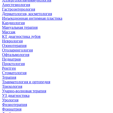
Аллергология-иммунология
Анестезиология
Гастроэнтерология
Дерматология, косметология
Инъекционная интимная пластика
Кардиология
Мануальная терапия
Массаж
КТ диагностика зубов
Неврология
Озонотерапия
Отоларингология
Офтальмология
Педиатрия
Проктология
Рентген
Стоматология
Терапия
Травматология и ортопедия
Трихология
Ударно-волновая терапия
УЗ диагностика
Урология
Физиотерапия
Фониатрия