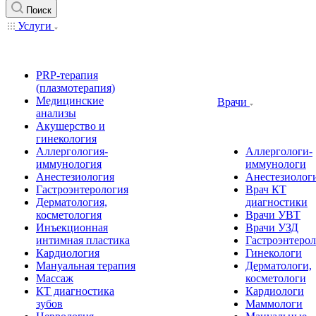
Поиск
Услуги
PRP-терапия
(плазмотерапия)
Медицинские
Врачи
анализы
Акушерство и
гинекология
Аллергология-
Аллергологи-
иммунология
иммунологи
Анестезиология
Анестезиолог
Гастроэнтерология
Врач КТ
Дерматология,
диагностики
косметология
Врачи УВТ
Инъекционная
Врачи УЗД
интимная пластика
Гастроэнтеро
Кардиология
Гинекологи
Мануальная терапия
Дерматологи,
Массаж
косметологи
КТ диагностика
Кардиологи
зубов
Маммологи