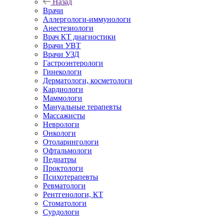
Назад
Врачи
Аллергологи-иммунологи
Анестезиологи
Врач КТ диагностики
Врачи УВТ
Врачи УЗД
Гастроэнтерологи
Гинекологи
Дерматологи, косметологи
Кардиологи
Маммологи
Мануальные терапевты
Массажисты
Неврологи
Онкологи
Отоларингологи
Офтальмологи
Педиатры
Проктологи
Психотерапевты
Ревматологи
Рентгенологи, КТ
Стоматологи
Сурдологи