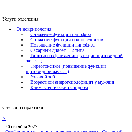
Услуги отделения
Эндокринология
Снижение функции гипофиза
Снижение функции надпочечников
Повышение функции гипофиза
Сахарный диабет 1, 2 типа
Гипотиреоз (снижение функции щитовидной
железы)
Тиреотоксикоз (повышение функции
щитовидной железы)
Узловой зоб
Возрастной андрогенодефицит у мужчин
Климактерический синдром
Случаи из практики
N
20 октября 2023
Особенности терапии пациентов с диагнозом - Сахарный