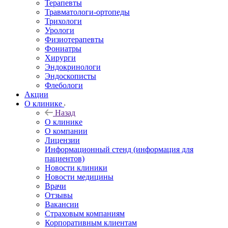
Терапевты
Травматологи-ортопеды
Трихологи
Урологи
Физиотерапевты
Фониатры
Хирурги
Эндокринологи
Эндоскописты
Флебологи
Акции
О клинике
Назад
О клинике
О компании
Лицензии
Информационный стенд (информация для
пациентов)
Новости клиники
Новости медицины
Врачи
Отзывы
Вакансии
Страховым компаниям
Корпоративным клиентам