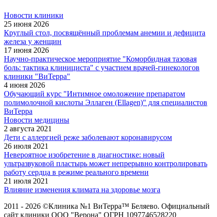
Новости клиники
25 июня 2026
Круглый стол, посвящённый проблемам анемии и дефицита
железа у женщин
17 июня 2026
Научно-практическое мероприятие "Коморбидная тазовая
боль: тактика клинициста" с участием врачей-гинекологов
клиники "ВиТерра"
4 июня 2026
Обучающий курс "Интимное омоложение препаратом
полимолочной кислоты Эллаген (Ellagen)" для специалистов
ВиТерра
Новости медицины
2 августа 2021
Дети с аллергией реже заболевают коронавирусом
26 июля 2021
Невероятное изобретение в диагностике: новый
ультразвуковой пластырь может непрерывно контролировать
работу сердца в режиме реального времени
21 июля 2021
Влияние изменения климата на здоровье мозга
2011 - 2026 ©Клиника №1 ВиТерра™ Беляево. Официальный
сайт клиники ООО "Верона" ОГРН 1097746528220