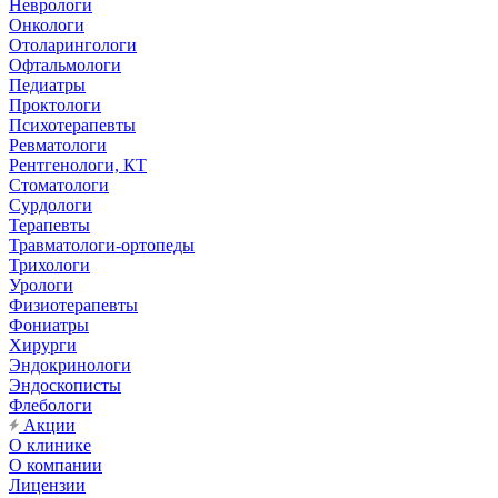
Неврологи
Онкологи
Отоларингологи
Офтальмологи
Педиатры
Проктологи
Психотерапевты
Ревматологи
Рентгенологи, КТ
Стоматологи
Сурдологи
Терапевты
Травматологи-ортопеды
Трихологи
Урологи
Физиотерапевты
Фониатры
Хирурги
Эндокринологи
Эндоскописты
Флебологи
Акции
О клинике
О компании
Лицензии