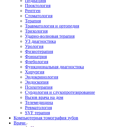
Педиатрия
Проктология
Рентген
Стоматология
Терапия
Травматология и ортопедия
Трихология
Ударно-волновая терапия
УЗ диагностика
Урология
Физиотерапия
Фониатрия
Флебология
Функциональная диагностика
Хирургия
Эндокринология
Эндоскопия
Психотерапия
Сурдология и слухопротезирование
Вызов врача на дом
Телемедицина
Ревматология
SVF терапия
Компьютерная томография зубов
Врачи