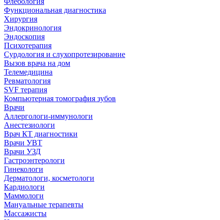
Флебология
Функциональная диагностика
Хирургия
Эндокринология
Эндоскопия
Психотерапия
Сурдология и слухопротезирование
Вызов врача на дом
Телемедицина
Ревматология
SVF терапия
Компьютерная томография зубов
Врачи
Аллергологи-иммунологи
Анестезиологи
Врач КТ диагностики
Врачи УВТ
Врачи УЗД
Гастроэнтерологи
Гинекологи
Дерматологи, косметологи
Кардиологи
Маммологи
Мануальные терапевты
Массажисты