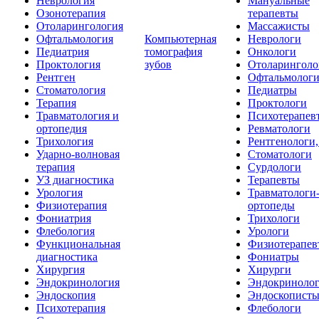
Неврология
Мануальные
Озонотерапия
терапевты
Отоларингология
Массажисты
Офтальмология
Компьютерная
Неврологи
Педиатрия
томография
Онкологи
Проктология
зубов
Отоларинголо
Рентген
Офтальмолог
Стоматология
Педиатры
Терапия
Проктологи
Травматология и
Психотерапев
ортопедия
Ревматологи
Трихология
Рентгенологи
Ударно-волновая
Стоматологи
терапия
Сурдологи
УЗ диагностика
Терапевты
Урология
Травматологи
Физиотерапия
ортопеды
Фониатрия
Трихологи
Флебология
Урологи
Функциональная
Физиотерапев
диагностика
Фониатры
Хирургия
Хирурги
Эндокринология
Эндокриноло
Эндоскопия
Эндоскопист
Психотерапия
Флебологи