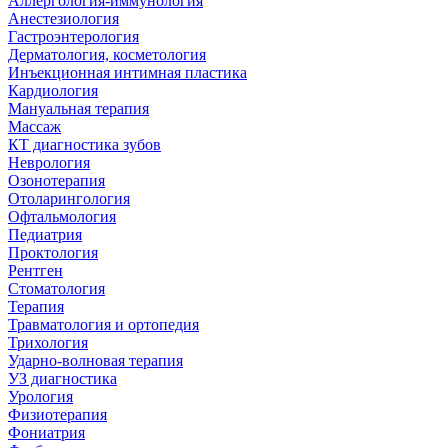
Аллергология-иммунология
Анестезиология
Гастроэнтерология
Дерматология, косметология
Инъекционная интимная пластика
Кардиология
Мануальная терапия
Массаж
КТ диагностика зубов
Неврология
Озонотерапия
Отоларингология
Офтальмология
Педиатрия
Проктология
Рентген
Стоматология
Терапия
Травматология и ортопедия
Трихология
Ударно-волновая терапия
УЗ диагностика
Урология
Физиотерапия
Фониатрия