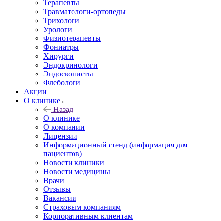
Терапевты
Травматологи-ортопеды
Трихологи
Урологи
Физиотерапевты
Фониатры
Хирурги
Эндокринологи
Эндоскописты
Флебологи
Акции
О клинике
Назад
О клинике
О компании
Лицензии
Информационный стенд (информация для
пациентов)
Новости клиники
Новости медицины
Врачи
Отзывы
Вакансии
Страховым компаниям
Корпоративным клиентам