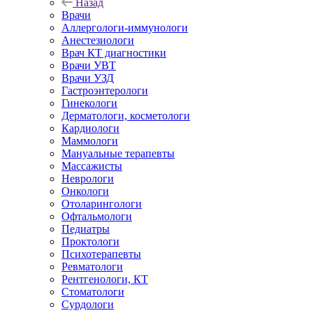
Назад
Врачи
Аллергологи-иммунологи
Анестезиологи
Врач КТ диагностики
Врачи УВТ
Врачи УЗД
Гастроэнтерологи
Гинекологи
Дерматологи, косметологи
Кардиологи
Маммологи
Мануальные терапевты
Массажисты
Неврологи
Онкологи
Отоларингологи
Офтальмологи
Педиатры
Проктологи
Психотерапевты
Ревматологи
Рентгенологи, КТ
Стоматологи
Сурдологи