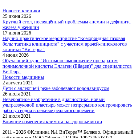
Новости клиники
25 июня 2026
Круглый стол, посвящённый проблемам анемии и дефицита
железа у женщин
17 июня 2026
Научно-практическое мероприятие "Коморбидная тазовая
боль: тактика клинициста" с участием врачей-гинекологов
клиники "ВиТерра"
4 июня 2026
Обучающий курс "Интимное омоложение препаратом
полимолочной кислоты Эллаген (Ellagen)" для специалистов
ВиТерра
Новости медицины
2 августа 2021
Дети с аллергией реже заболевают коронавирусом
26 июля 2021
Невероятное изобретение в диагностике: новый
ультразвуковой пластырь может непрерывно контролировать
работу сердца в режиме реального времени
21 июля 2021
Влияние изменения климата на здоровье мозга
2011 - 2026 ©Клиника №1 ВиТерра™ Беляево. Официальный
сайт клиники ООО "Верона" ОГРН 1097746528220