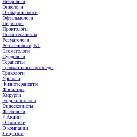
Неврологи
Онкологи
Отоларингологи
Офтальмологи
Педиатры
Проктологи
Психотерапевты
Ревматологи
Рентгенологи, КТ
Стоматологи
Сурдологи
Терапевты
Травматологи-ортопеды
Трихологи
Урологи
Физиотерапевты
Фониатры
Хирурги
Эндокринологи
Эндоскописты
Флебологи
Акции
О клинике
О компании
Лицензии