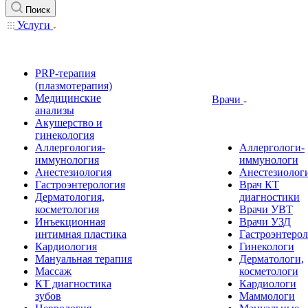
Поиск
Услуги
PRP-терапия
(плазмотерапия)
Медицинские
Врачи
анализы
Акушерство и
гинекология
Аллергология-
Аллергологи-
иммунология
иммунологи
Анестезиология
Анестезиолог
Гастроэнтерология
Врач КТ
Дерматология,
диагностики
косметология
Врачи УВТ
Инъекционная
Врачи УЗД
интимная пластика
Гастроэнтеро
Кардиология
Гинекологи
Мануальная терапия
Дерматологи,
Массаж
косметологи
КТ диагностика
Кардиологи
зубов
Маммологи