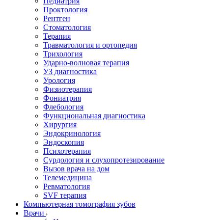
Педиатрия
Проктология
Рентген
Стоматология
Терапия
Травматология и ортопедия
Трихология
Ударно-волновая терапия
УЗ диагностика
Урология
Физиотерапия
Фониатрия
Флебология
Функциональная диагностика
Хирургия
Эндокринология
Эндоскопия
Психотерапия
Сурдология и слухопротезирование
Вызов врача на дом
Телемедицина
Ревматология
SVF терапия
Компьютерная томография зубов
Врачи