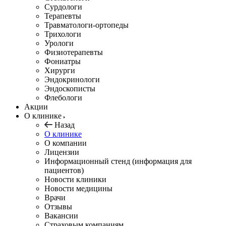
Сурдологи
Терапевты
Травматологи-ортопеды
Трихологи
Урологи
Физиотерапевты
Фониатры
Хирурги
Эндокринологи
Эндоскописты
Флебологи
Акции
О клинике
Назад
О клинике
О компании
Лицензии
Информационный стенд (информация для
пациентов)
Новости клиники
Новости медицины
Врачи
Отзывы
Вакансии
Страховым компаниям