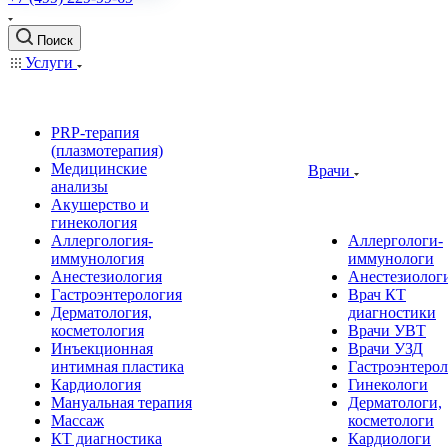
Поиск
Услуги
PRP-терапия
(плазмотерапия)
Медицинские
Врачи
анализы
Акушерство и
гинекология
Аллергология-
Аллергологи-
иммунология
иммунологи
Анестезиология
Анестезиолог
Гастроэнтерология
Врач КТ
Дерматология,
диагностики
косметология
Врачи УВТ
Инъекционная
Врачи УЗД
интимная пластика
Гастроэнтеро
Кардиология
Гинекологи
Мануальная терапия
Дерматологи,
Массаж
косметологи
КТ диагностика
Кардиологи