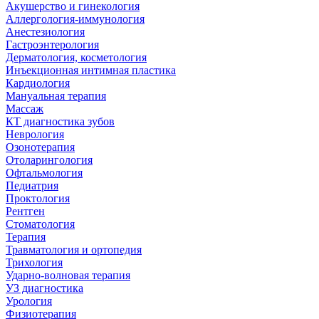
Акушерство и гинекология
Аллергология-иммунология
Анестезиология
Гастроэнтерология
Дерматология, косметология
Инъекционная интимная пластика
Кардиология
Мануальная терапия
Массаж
КТ диагностика зубов
Неврология
Озонотерапия
Отоларингология
Офтальмология
Педиатрия
Проктология
Рентген
Стоматология
Терапия
Травматология и ортопедия
Трихология
Ударно-волновая терапия
УЗ диагностика
Урология
Физиотерапия