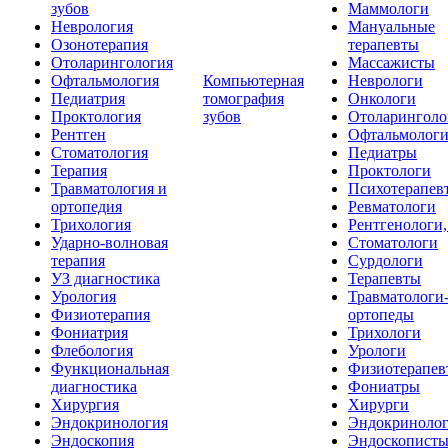
зубов
Маммологи
Неврология
Мануальные
Озонотерапия
терапевты
Отоларингология
Массажисты
Офтальмология
Компьютерная
Неврологи
Педиатрия
томография
Онкологи
Проктология
зубов
Отоларинголо
Рентген
Офтальмолог
Стоматология
Педиатры
Терапия
Проктологи
Травматология и
Психотерапев
ортопедия
Ревматологи
Трихология
Рентгенологи
Ударно-волновая
Стоматологи
терапия
Сурдологи
УЗ диагностика
Терапевты
Урология
Травматологи
Физиотерапия
ортопеды
Фониатрия
Трихологи
Флебология
Урологи
Функциональная
Физиотерапев
диагностика
Фониатры
Хирургия
Хирурги
Эндокринология
Эндокриноло
Эндоскопия
Эндоскопист