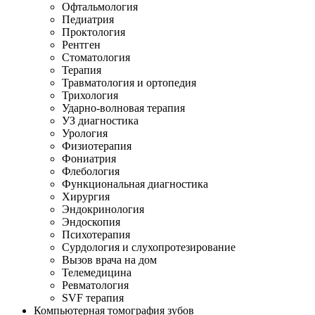
Офтальмология
Педиатрия
Проктология
Рентген
Стоматология
Терапия
Травматология и ортопедия
Трихология
Ударно-волновая терапия
УЗ диагностика
Урология
Физиотерапия
Фониатрия
Флебология
Функциональная диагностика
Хирургия
Эндокринология
Эндоскопия
Психотерапия
Сурдология и слухопротезирование
Вызов врача на дом
Телемедицина
Ревматология
SVF терапия
Компьютерная томография зубов