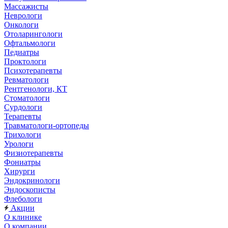
Массажисты
Неврологи
Онкологи
Отоларингологи
Офтальмологи
Педиатры
Проктологи
Психотерапевты
Ревматологи
Рентгенологи, КТ
Стоматологи
Сурдологи
Терапевты
Травматологи-ортопеды
Трихологи
Урологи
Физиотерапевты
Фониатры
Хирурги
Эндокринологи
Эндоскописты
Флебологи
Акции
О клинике
О компании