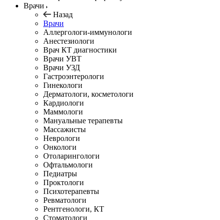
Врачи
Назад
Врачи
Аллергологи-иммунологи
Анестезиологи
Врач КТ диагностики
Врачи УВТ
Врачи УЗД
Гастроэнтерологи
Гинекологи
Дерматологи, косметологи
Кардиологи
Маммологи
Мануальные терапевты
Массажисты
Неврологи
Онкологи
Отоларингологи
Офтальмологи
Педиатры
Проктологи
Психотерапевты
Ревматологи
Рентгенологи, КТ
Стоматологи