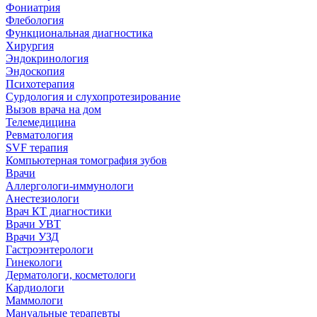
Фониатрия
Флебология
Функциональная диагностика
Хирургия
Эндокринология
Эндоскопия
Психотерапия
Сурдология и слухопротезирование
Вызов врача на дом
Телемедицина
Ревматология
SVF терапия
Компьютерная томография зубов
Врачи
Аллергологи-иммунологи
Анестезиологи
Врач КТ диагностики
Врачи УВТ
Врачи УЗД
Гастроэнтерологи
Гинекологи
Дерматологи, косметологи
Кардиологи
Маммологи
Мануальные терапевты