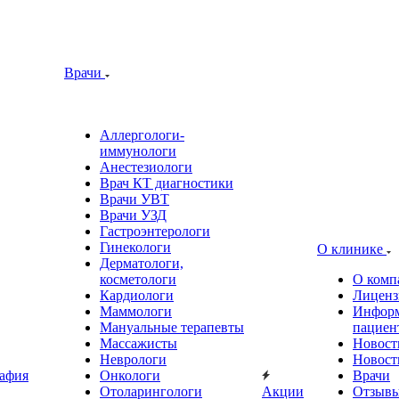
Врачи
Аллергологи-
иммунологи
Анестезиологи
Врач КТ диагностики
Врачи УВТ
Врачи УЗД
Гастроэнтерологи
Гинекологи
О клинике
Дерматологи,
косметологи
О комп
Кардиологи
Лиценз
Маммологи
Информ
Мануальные терапевты
пациен
Массажисты
Новост
Неврологи
Новост
афия
Онкологи
Врачи
Отоларингологи
Акции
Отзыв