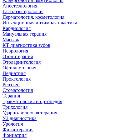
Аллергология-иммунология
Анестезиология
Гастроэнтерология
Дерматология, косметология
Инъекционная интимная пластика
Кардиология
Мануальная терапия
Массаж
КТ диагностика зубов
Неврология
Озонотерапия
Отоларингология
Офтальмология
Педиатрия
Проктология
Рентген
Стоматология
Терапия
Травматология и ортопедия
Трихология
Ударно-волновая терапия
УЗ диагностика
Урология
Физиотерапия
Фониатрия