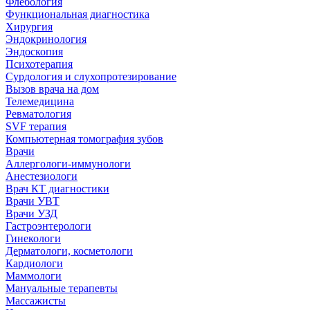
Флебология
Функциональная диагностика
Хирургия
Эндокринология
Эндоскопия
Психотерапия
Сурдология и слухопротезирование
Вызов врача на дом
Телемедицина
Ревматология
SVF терапия
Компьютерная томография зубов
Врачи
Аллергологи-иммунологи
Анестезиологи
Врач КТ диагностики
Врачи УВТ
Врачи УЗД
Гастроэнтерологи
Гинекологи
Дерматологи, косметологи
Кардиологи
Маммологи
Мануальные терапевты
Массажисты