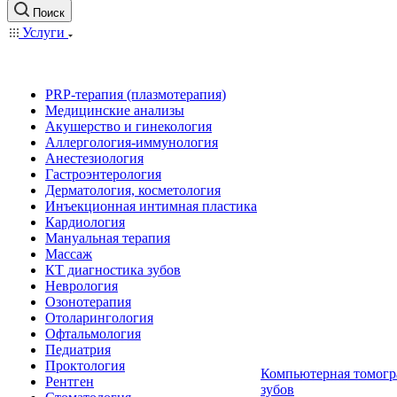
Поиск
Услуги
PRP-терапия (плазмотерапия)
Медицинские анализы
Акушерство и гинекология
Аллергология-иммунология
Анестезиология
Гастроэнтерология
Дерматология, косметология
Инъекционная интимная пластика
Кардиология
Мануальная терапия
Массаж
КТ диагностика зубов
Неврология
Озонотерапия
Отоларингология
Офтальмология
Педиатрия
Проктология
Компьютерная томогр
Рентген
зубов