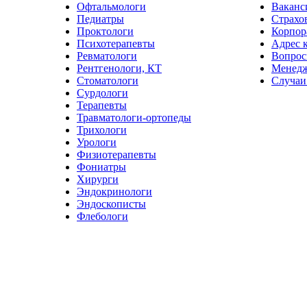
Офтальмологи
Ваканс
Педиатры
Страхо
Проктологи
Корпор
Психотерапевты
Адрес 
Ревматологи
Вопрос
Рентгенологи, КТ
Менед
Стоматологи
Случаи
Сурдологи
Терапевты
Травматологи-ортопеды
Трихологи
Урологи
Физиотерапевты
Фониатры
Хирурги
Эндокринологи
Эндоскописты
Флебологи