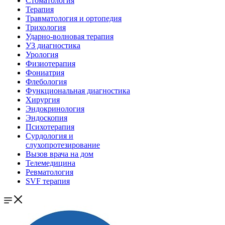
Стоматология
Терапия
Травматология и ортопедия
Трихология
Ударно-волновая терапия
УЗ диагностика
Урология
Физиотерапия
Фониатрия
Флебология
Функциональная диагностика
Хирургия
Эндокринология
Эндоскопия
Психотерапия
Сурдология и
слухопротезирование
Вызов врача на дом
Телемедицина
Ревматология
SVF терапия