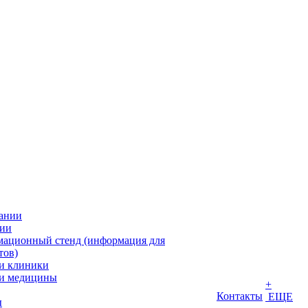
ании
ии
ационный стенд (информация для
тов)
и клиники
и медицины
+
Контакты
ЕЩЕ
ы