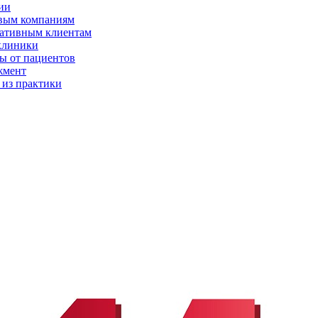
ии
вым компаниям
ативным клиентам
клиники
ы от пациентов
жмент
 из практики