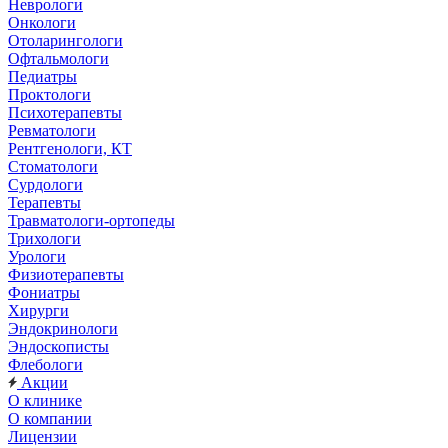
Неврологи
Онкологи
Отоларингологи
Офтальмологи
Педиатры
Проктологи
Психотерапевты
Ревматологи
Рентгенологи, КТ
Стоматологи
Сурдологи
Терапевты
Травматологи-ортопеды
Трихологи
Урологи
Физиотерапевты
Фониатры
Хирурги
Эндокринологи
Эндоскописты
Флебологи
Акции
О клинике
О компании
Лицензии