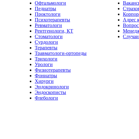
Офтальмологи
Ваканс
Педиатры
Страхо
Проктологи
Корпор
Психотерапевты
Адрес 
Ревматологи
Вопрос
Рентгенологи, КТ
Менед
Стоматологи
Случаи
Сурдологи
Терапевты
Травматологи-ортопеды
Трихологи
Урологи
Физиотерапевты
Фониатры
Хирурги
Эндокринологи
Эндоскописты
Флебологи