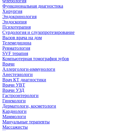
Флебология
Функциональная диагностика
Хирургия
Эндокринология
Эндоскопия
Психотерапия
Сурдология и слухопротезирование
Вызов врача на дом
Телемедицина
Ревматология
SVF терапия
Компьютерная томография зубов
Врачи
Аллергологи-иммунологи
Анестезиологи
Врач КТ диагностики
Врачи УВТ
Врачи УЗД
Гастроэнтерологи
Гинекологи
Дерматологи, косметологи
Кардиологи
Маммологи
Мануальные терапевты
Массажисты