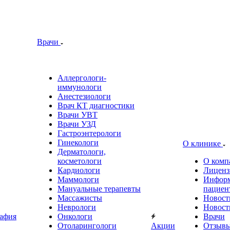
Врачи
Аллергологи-
иммунологи
Анестезиологи
Врач КТ диагностики
Врачи УВТ
Врачи УЗД
Гастроэнтерологи
Гинекологи
О клинике
Дерматологи,
косметологи
О комп
Кардиологи
Лиценз
Маммологи
Информ
Мануальные терапевты
пациен
Массажисты
Новост
Неврологи
Новост
афия
Онкологи
Врачи
Отоларингологи
Акции
Отзыв