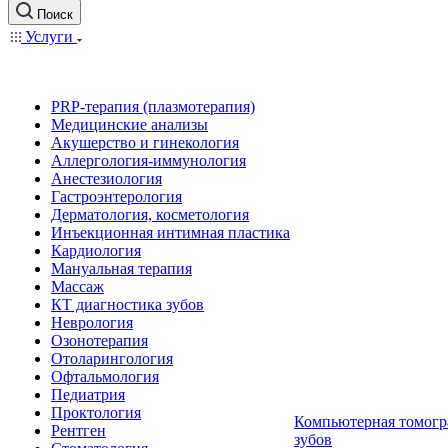
Поиск
Услуги
PRP-терапия (плазмотерапия)
Медицинские анализы
Акушерство и гинекология
Аллергология-иммунология
Анестезиология
Гастроэнтерология
Дерматология, косметология
Инъекционная интимная пластика
Кардиология
Мануальная терапия
Массаж
КТ диагностика зубов
Неврология
Озонотерапия
Отоларингология
Офтальмология
Педиатрия
Проктология
Компьютерная томогр
Рентген
зубов