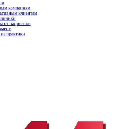
ии
вым компаниям
ативным клиентам
клиники
ы от пациентов
жмент
 из практики