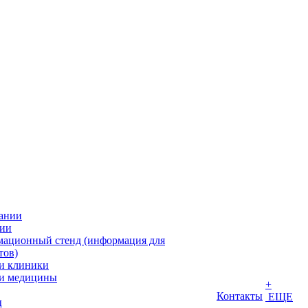
ании
ии
ационный стенд (информация для
тов)
и клиники
и медицины
+
Контакты
ЕЩЕ
ы