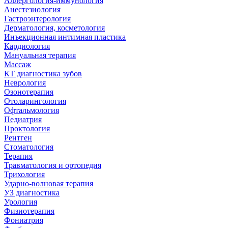
Аллергология-иммунология
Анестезиология
Гастроэнтерология
Дерматология, косметология
Инъекционная интимная пластика
Кардиология
Мануальная терапия
Массаж
КТ диагностика зубов
Неврология
Озонотерапия
Отоларингология
Офтальмология
Педиатрия
Проктология
Рентген
Стоматология
Терапия
Травматология и ортопедия
Трихология
Ударно-волновая терапия
УЗ диагностика
Урология
Физиотерапия
Фониатрия