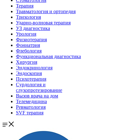
Стоматология
Терапия
Травматология и ортопедия
Трихология
Ударно-волновая терапия
УЗ диагностика
Урология
Физиотерапия
Фониатрия
Флебология
Функциональная диагностика
Хирургия
Эндокринология
Эндоскопия
Психотерапия
Сурдология и
слухопротезирование
Вызов врача на дом
Телемедицина
Ревматология
SVF терапия