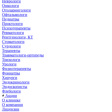
Неврологи
Онкологи
Отоларингологи
Офтальмологи
Педиатры
Проктологи
Психотерапевты
Ревматологи
Рентгенологи, КТ
Стоматологи
Сурдологи
Терапевты
Травматологи-ортопеды
Трихологи
Урологи
Физиотерапевты
Фониатры
Хирурги
Эндокринологи
Эндоскописты
Флебологи
Акции
О клинике
О компании
Лицензии