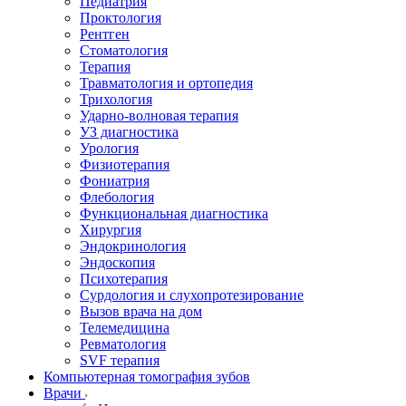
Педиатрия
Проктология
Рентген
Стоматология
Терапия
Травматология и ортопедия
Трихология
Ударно-волновая терапия
УЗ диагностика
Урология
Физиотерапия
Фониатрия
Флебология
Функциональная диагностика
Хирургия
Эндокринология
Эндоскопия
Психотерапия
Сурдология и слухопротезирование
Вызов врача на дом
Телемедицина
Ревматология
SVF терапия
Компьютерная томография зубов
Врачи