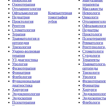
Неврология
Мануальные
Озонотерапия
терапевты
Отоларингология
Массажисты
Офтальмология
Компьютерная
Неврологи
Педиатрия
томография
Онкологи
Проктология
зубов
Отоларинголо
Рентген
Офтальмолог
Стоматология
Педиатры
Терапия
Проктологи
Травматология и
Психотерапев
ортопедия
Ревматологи
Трихология
Рентгенологи
Ударно-волновая
Стоматологи
терапия
Сурдологи
УЗ диагностика
Терапевты
Урология
Травматологи
Физиотерапия
ортопеды
Фониатрия
Трихологи
Флебология
Урологи
Функциональная
Физиотерапев
диагностика
Фониатры
Хирургия
Хирурги
Эндокринология
Эндокриноло
Эндоскопия
Эндоскопист
Психотерапия
Флебологи