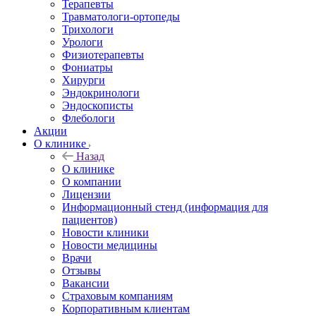
Терапевты
Травматологи-ортопеды
Трихологи
Урологи
Физиотерапевты
Фониатры
Хирурги
Эндокринологи
Эндоскописты
Флебологи
Акции
О клинике
Назад
О клинике
О компании
Лицензии
Информационный стенд (информация для
пациентов)
Новости клиники
Новости медицины
Врачи
Отзывы
Вакансии
Страховым компаниям
Корпоративным клиентам