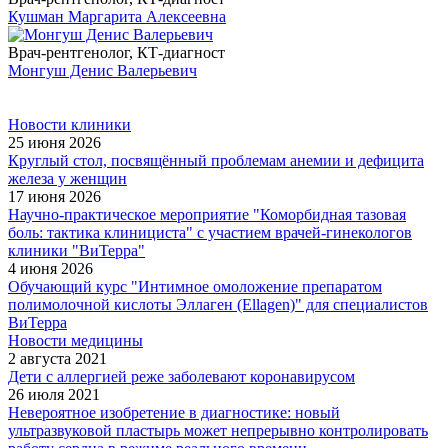
Кушман Маргарита Алексеевна
Врач-рентгенолог, КТ-диагност
Монгуш Денис Валерьевич
Новости клиники
25 июня 2026
Круглый стол, посвящённый проблемам анемии и дефицита
железа у женщин
17 июня 2026
Научно-практическое мероприятие "Коморбидная тазовая
боль: тактика клинициста" с участием врачей-гинекологов
клиники "ВиТерра"
4 июня 2026
Обучающий курс "Интимное омоложение препаратом
полимолочной кислоты Эллаген (Ellagen)" для специалистов
ВиТерра
Новости медицины
2 августа 2021
Дети с аллергией реже заболевают коронавирусом
26 июля 2021
Невероятное изобретение в диагностике: новый
ультразвуковой пластырь может непрерывно контролировать