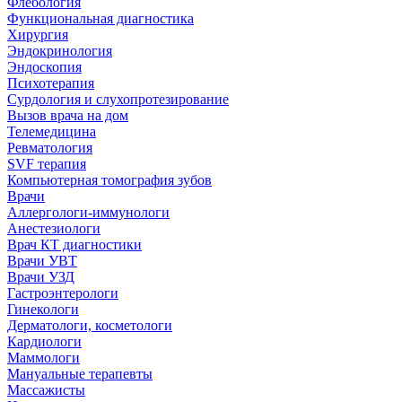
Флебология
Функциональная диагностика
Хирургия
Эндокринология
Эндоскопия
Психотерапия
Сурдология и слухопротезирование
Вызов врача на дом
Телемедицина
Ревматология
SVF терапия
Компьютерная томография зубов
Врачи
Аллергологи-иммунологи
Анестезиологи
Врач КТ диагностики
Врачи УВТ
Врачи УЗД
Гастроэнтерологи
Гинекологи
Дерматологи, косметологи
Кардиологи
Маммологи
Мануальные терапевты
Массажисты