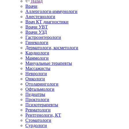
Назад
Врачи
Аллергологи-иммунологи
Анестезиологи
Врач КТ диагностики
Врачи УВТ
Врачи УЗД
Гастроэнтерологи
Гинекологи
Дерматологи, косметологи
Кардиологи
Маммологи
Мануальные терапевты
Массажисты
Неврологи
Онкологи
Отоларингологи
Офтальмологи
Педиатры
Проктологи
Психотерапевты
Ревматологи
Рентгенологи, КТ
Стоматологи
Сурдологи