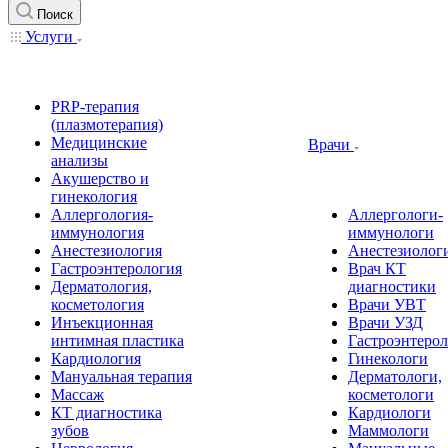
Поиск
Услуги
PRP-терапия
(плазмотерапия)
Медицинские
Врачи
анализы
Акушерство и
гинекология
Аллергология-
Аллергологи-
иммунология
иммунологи
Анестезиология
Анестезиолог
Гастроэнтерология
Врач КТ
Дерматология,
диагностики
косметология
Врачи УВТ
Инъекционная
Врачи УЗД
интимная пластика
Гастроэнтеро
Кардиология
Гинекологи
Мануальная терапия
Дерматологи,
Массаж
косметологи
КТ диагностика
Кардиологи
зубов
Маммологи