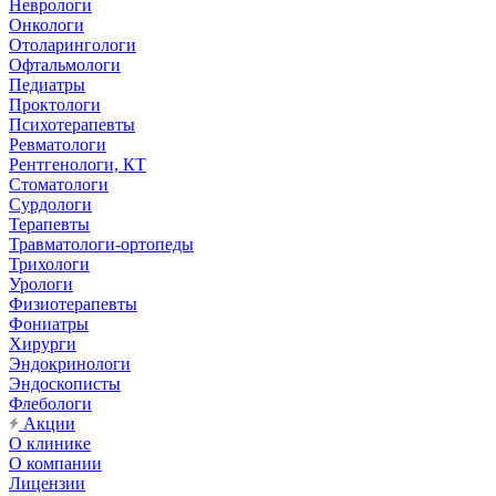
Неврологи
Онкологи
Отоларингологи
Офтальмологи
Педиатры
Проктологи
Психотерапевты
Ревматологи
Рентгенологи, КТ
Стоматологи
Сурдологи
Терапевты
Травматологи-ортопеды
Трихологи
Урологи
Физиотерапевты
Фониатры
Хирурги
Эндокринологи
Эндоскописты
Флебологи
Акции
О клинике
О компании
Лицензии