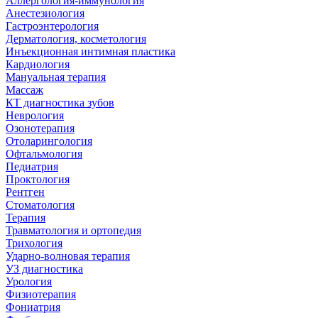
Аллергология-иммунология
Анестезиология
Гастроэнтерология
Дерматология, косметология
Инъекционная интимная пластика
Кардиология
Мануальная терапия
Массаж
КТ диагностика зубов
Неврология
Озонотерапия
Отоларингология
Офтальмология
Педиатрия
Проктология
Рентген
Стоматология
Терапия
Травматология и ортопедия
Трихология
Ударно-волновая терапия
УЗ диагностика
Урология
Физиотерапия
Фониатрия