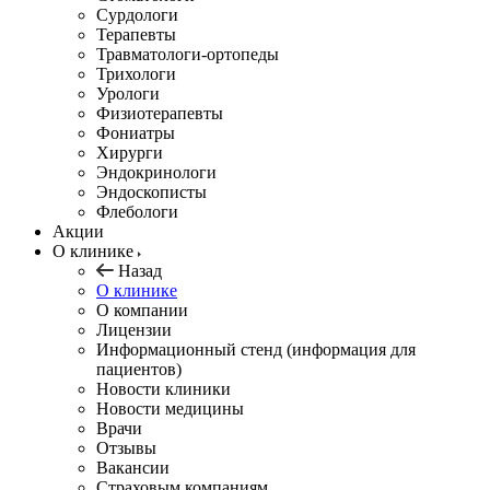
Сурдологи
Терапевты
Травматологи-ортопеды
Трихологи
Урологи
Физиотерапевты
Фониатры
Хирурги
Эндокринологи
Эндоскописты
Флебологи
Акции
О клинике
Назад
О клинике
О компании
Лицензии
Информационный стенд (информация для
пациентов)
Новости клиники
Новости медицины
Врачи
Отзывы
Вакансии
Страховым компаниям