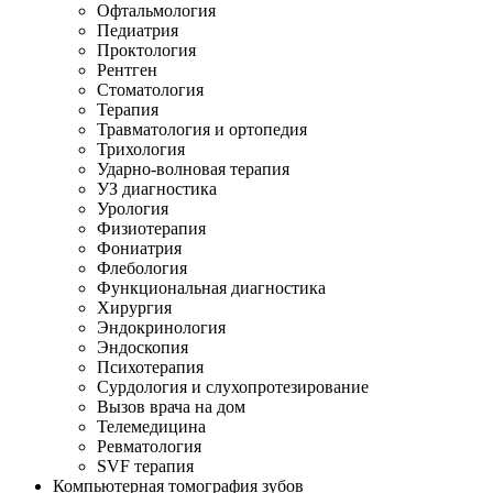
Офтальмология
Педиатрия
Проктология
Рентген
Стоматология
Терапия
Травматология и ортопедия
Трихология
Ударно-волновая терапия
УЗ диагностика
Урология
Физиотерапия
Фониатрия
Флебология
Функциональная диагностика
Хирургия
Эндокринология
Эндоскопия
Психотерапия
Сурдология и слухопротезирование
Вызов врача на дом
Телемедицина
Ревматология
SVF терапия
Компьютерная томография зубов