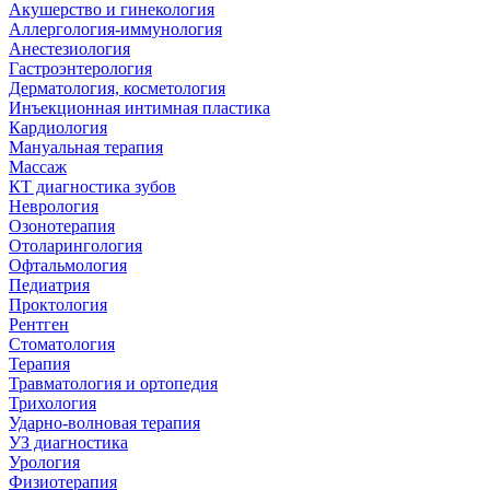
Акушерство и гинекология
Аллергология-иммунология
Анестезиология
Гастроэнтерология
Дерматология, косметология
Инъекционная интимная пластика
Кардиология
Мануальная терапия
Массаж
КТ диагностика зубов
Неврология
Озонотерапия
Отоларингология
Офтальмология
Педиатрия
Проктология
Рентген
Стоматология
Терапия
Травматология и ортопедия
Трихология
Ударно-волновая терапия
УЗ диагностика
Урология
Физиотерапия