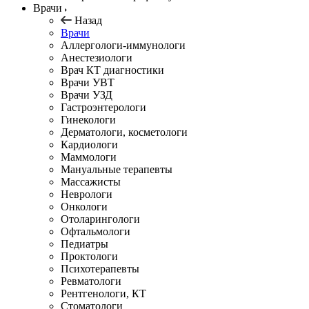
Врачи
Назад
Врачи
Аллергологи-иммунологи
Анестезиологи
Врач КТ диагностики
Врачи УВТ
Врачи УЗД
Гастроэнтерологи
Гинекологи
Дерматологи, косметологи
Кардиологи
Маммологи
Мануальные терапевты
Массажисты
Неврологи
Онкологи
Отоларингологи
Офтальмологи
Педиатры
Проктологи
Психотерапевты
Ревматологи
Рентгенологи, КТ
Стоматологи