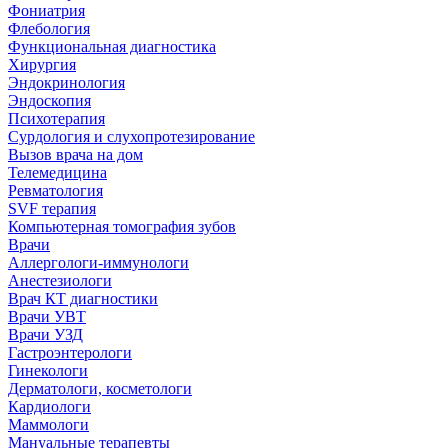
Фониатрия
Флебология
Функциональная диагностика
Хирургия
Эндокринология
Эндоскопия
Психотерапия
Сурдология и слухопротезирование
Вызов врача на дом
Телемедицина
Ревматология
SVF терапия
Компьютерная томография зубов
Врачи
Аллергологи-иммунологи
Анестезиологи
Врач КТ диагностики
Врачи УВТ
Врачи УЗД
Гастроэнтерологи
Гинекологи
Дерматологи, косметологи
Кардиологи
Маммологи
Мануальные терапевты