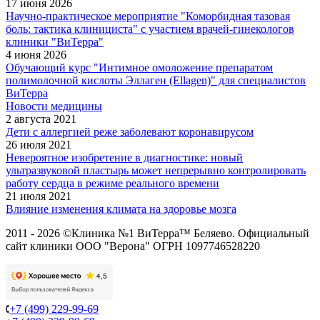
17 июня 2026
Научно-практическое мероприятие "Коморбидная тазовая
боль: тактика клинициста" с участием врачей-гинекологов
клиники "ВиТерра"
4 июня 2026
Обучающий курс "Интимное омоложение препаратом
полимолочной кислоты Эллаген (Ellagen)" для специалистов
ВиТерра
Новости медицины
2 августа 2021
Дети с аллергией реже заболевают коронавирусом
26 июля 2021
Невероятное изобретение в диагностике: новый
ультразвуковой пластырь может непрерывно контролировать
работу сердца в режиме реального времени
21 июля 2021
Влияние изменения климата на здоровье мозга
2011 - 2026 ©Клиника №1 ВиТерра™ Беляево. Официальный
сайт клиники ООО "Верона" ОГРН 1097746528220
+7 (499) 229-99-69