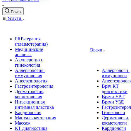
Поиск
Услуги
PRP-терапия
(плазмотерапия)
Медицинские
Врачи
анализы
Акушерство и
гинекология
Аллергология-
Аллергологи-
иммунология
иммунологи
Анестезиология
Анестезиолог
Гастроэнтерология
Врач КТ
Дерматология,
диагностики
косметология
Врачи УВТ
Инъекционная
Врачи УЗД
интимная пластика
Гастроэнтеро
Кардиология
Гинекологи
Мануальная терапия
Дерматологи,
Массаж
косметологи
КТ диагностика
Кардиологи