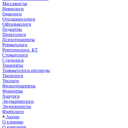
Массажисты
Неврологи
Онкологи
Отоларингологи
Офтальмологи
Педиатры
Проктологи
Психотерапевты
Ревматологи
Рентгенологи, КТ
Стоматологи
Сурдологи
Терапевты
Травматологи-ортопеды
Трихологи
Урологи
Физиотерапевты
Фониатры
Хирурги
Эндокринологи
Эндоскописты
Флебологи
Акции
О клинике
О компании