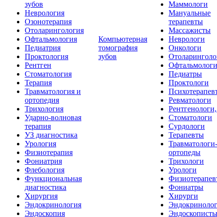
зубов
Маммологи
Неврология
Мануальные
Озонотерапия
терапевты
Отоларингология
Массажисты
Офтальмология
Компьютерная
Неврологи
Педиатрия
томография
Онкологи
Проктология
зубов
Отоларинголо
Рентген
Офтальмолог
Стоматология
Педиатры
Терапия
Проктологи
Травматология и
Психотерапев
ортопедия
Ревматологи
Трихология
Рентгенологи
Ударно-волновая
Стоматологи
терапия
Сурдологи
УЗ диагностика
Терапевты
Урология
Травматологи
Физиотерапия
ортопеды
Фониатрия
Трихологи
Флебология
Урологи
Функциональная
Физиотерапев
диагностика
Фониатры
Хирургия
Хирурги
Эндокринология
Эндокриноло
Эндоскопия
Эндоскопист