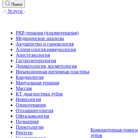
Поиск
Услуги
PRP-терапия (плазмотерапия)
Медицинские анализы
Акушерство и гинекология
Аллергология-иммунология
Анестезиология
Гастроэнтерология
Дерматология, косметология
Инъекционная интимная пластика
Кардиология
Мануальная терапия
Массаж
КТ диагностика зубов
Неврология
Озонотерапия
Отоларингология
Офтальмология
Педиатрия
Проктология
Компьютерная томогр
Рентген
зубов