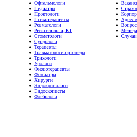
Офтальмологи
Ваканс
Педиатры
Страхо
Проктологи
Корпор
Психотерапевты
Адрес 
Ревматологи
Вопрос
Рентгенологи, КТ
Менед
Стоматологи
Случаи
Сурдологи
Терапевты
Травматологи-ортопеды
Трихологи
Урологи
Физиотерапевты
Фониатры
Хирурги
Эндокринологи
Эндоскописты
Флебологи