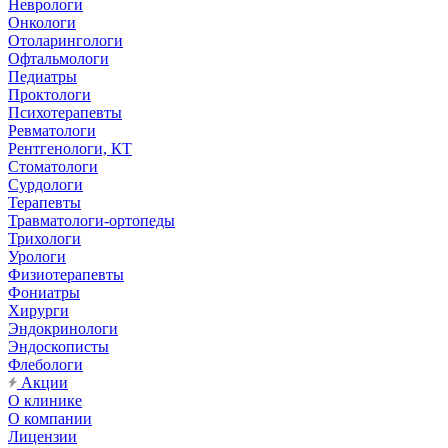
Неврологи
Онкологи
Отоларингологи
Офтальмологи
Педиатры
Проктологи
Психотерапевты
Ревматологи
Рентгенологи, КТ
Стоматологи
Сурдологи
Терапевты
Травматологи-ортопеды
Трихологи
Урологи
Физиотерапевты
Фониатры
Хирурги
Эндокринологи
Эндоскописты
Флебологи
Акции
О клинике
О компании
Лицензии