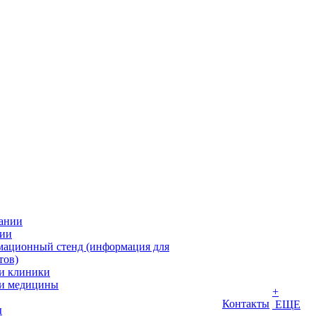
ании
ии
ационный стенд (информация для
тов)
и клиники
и медицины
+
Контакты
ЕЩЕ
ы