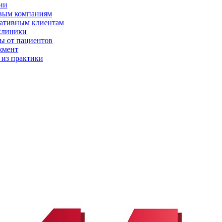
ии
вым компаниям
ативным клиентам
клиники
ы от пациентов
жмент
 из практики