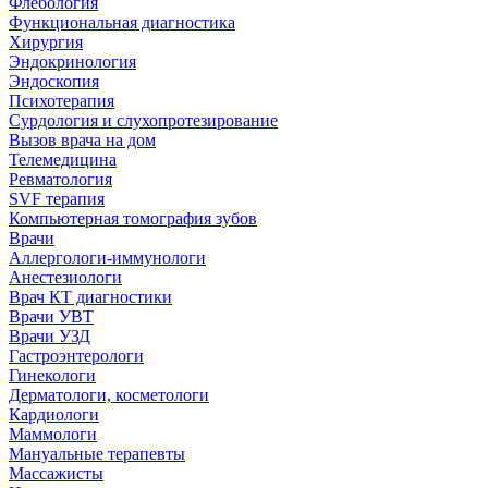
Флебология
Функциональная диагностика
Хирургия
Эндокринология
Эндоскопия
Психотерапия
Сурдология и слухопротезирование
Вызов врача на дом
Телемедицина
Ревматология
SVF терапия
Компьютерная томография зубов
Врачи
Аллергологи-иммунологи
Анестезиологи
Врач КТ диагностики
Врачи УВТ
Врачи УЗД
Гастроэнтерологи
Гинекологи
Дерматологи, косметологи
Кардиологи
Маммологи
Мануальные терапевты
Массажисты