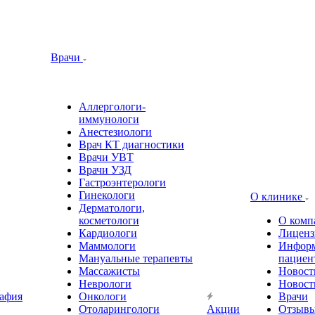
Врачи
Аллергологи-
иммунологи
Анестезиологи
Врач КТ диагностики
Врачи УВТ
Врачи УЗД
Гастроэнтерологи
Гинекологи
О клинике
Дерматологи,
косметологи
О комп
Кардиологи
Лиценз
Маммологи
Информ
Мануальные терапевты
пациен
Массажисты
Новост
Неврологи
Новост
афия
Онкологи
Врачи
Отоларингологи
Акции
Отзыв