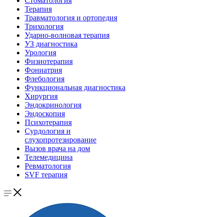
Стоматология
Терапия
Травматология и ортопедия
Трихология
Ударно-волновая терапия
УЗ диагностика
Урология
Физиотерапия
Фониатрия
Флебология
Функциональная диагностика
Хирургия
Эндокринология
Эндоскопия
Психотерапия
Сурдология и
слухопротезирование
Вызов врача на дом
Телемедицина
Ревматология
SVF терапия