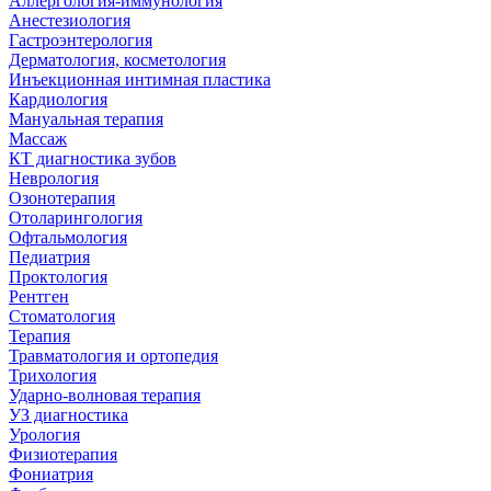
Аллергология-иммунология
Анестезиология
Гастроэнтерология
Дерматология, косметология
Инъекционная интимная пластика
Кардиология
Мануальная терапия
Массаж
КТ диагностика зубов
Неврология
Озонотерапия
Отоларингология
Офтальмология
Педиатрия
Проктология
Рентген
Стоматология
Терапия
Травматология и ортопедия
Трихология
Ударно-волновая терапия
УЗ диагностика
Урология
Физиотерапия
Фониатрия