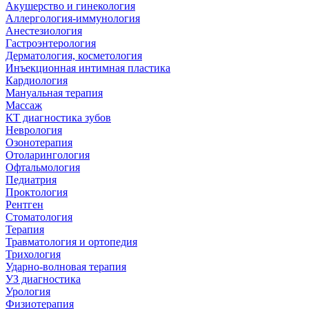
Акушерство и гинекология
Аллергология-иммунология
Анестезиология
Гастроэнтерология
Дерматология, косметология
Инъекционная интимная пластика
Кардиология
Мануальная терапия
Массаж
КТ диагностика зубов
Неврология
Озонотерапия
Отоларингология
Офтальмология
Педиатрия
Проктология
Рентген
Стоматология
Терапия
Травматология и ортопедия
Трихология
Ударно-волновая терапия
УЗ диагностика
Урология
Физиотерапия