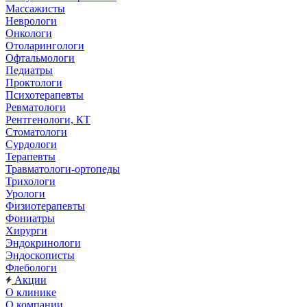
Массажисты
Неврологи
Онкологи
Отоларингологи
Офтальмологи
Педиатры
Проктологи
Психотерапевты
Ревматологи
Рентгенологи, КТ
Стоматологи
Сурдологи
Терапевты
Травматологи-ортопеды
Трихологи
Урологи
Физиотерапевты
Фониатры
Хирурги
Эндокринологи
Эндоскописты
Флебологи
Акции
О клинике
О компании