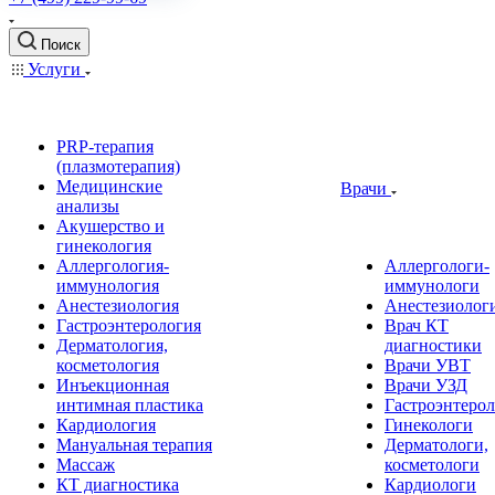
Поиск
Услуги
PRP-терапия
(плазмотерапия)
Медицинские
Врачи
анализы
Акушерство и
гинекология
Аллергология-
Аллергологи-
иммунология
иммунологи
Анестезиология
Анестезиолог
Гастроэнтерология
Врач КТ
Дерматология,
диагностики
косметология
Врачи УВТ
Инъекционная
Врачи УЗД
интимная пластика
Гастроэнтеро
Кардиология
Гинекологи
Мануальная терапия
Дерматологи,
Массаж
косметологи
КТ диагностика
Кардиологи