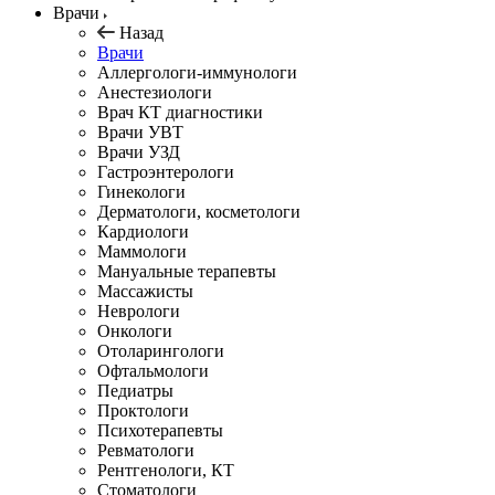
Врачи
Назад
Врачи
Аллергологи-иммунологи
Анестезиологи
Врач КТ диагностики
Врачи УВТ
Врачи УЗД
Гастроэнтерологи
Гинекологи
Дерматологи, косметологи
Кардиологи
Маммологи
Мануальные терапевты
Массажисты
Неврологи
Онкологи
Отоларингологи
Офтальмологи
Педиатры
Проктологи
Психотерапевты
Ревматологи
Рентгенологи, КТ
Стоматологи