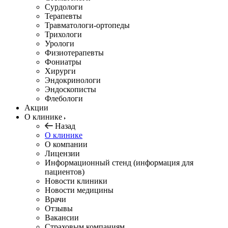
Сурдологи
Терапевты
Травматологи-ортопеды
Трихологи
Урологи
Физиотерапевты
Фониатры
Хирурги
Эндокринологи
Эндоскописты
Флебологи
Акции
О клинике
Назад
О клинике
О компании
Лицензии
Информационный стенд (информация для
пациентов)
Новости клиники
Новости медицины
Врачи
Отзывы
Вакансии
Страховым компаниям