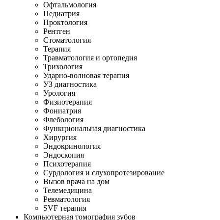
Офтальмология
Педиатрия
Проктология
Рентген
Стоматология
Терапия
Травматология и ортопедия
Трихология
Ударно-волновая терапия
УЗ диагностика
Урология
Физиотерапия
Фониатрия
Флебология
Функциональная диагностика
Хирургия
Эндокринология
Эндоскопия
Психотерапия
Сурдология и слухопротезирование
Вызов врача на дом
Телемедицина
Ревматология
SVF терапия
Компьютерная томография зубов