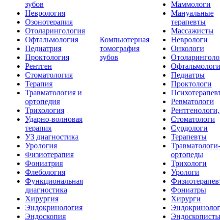
зубов
Маммологи
Неврология
Мануальные
Озонотерапия
терапевты
Отоларингология
Массажисты
Офтальмология
Компьютерная
Неврологи
Педиатрия
томография
Онкологи
Проктология
зубов
Отоларинголо
Рентген
Офтальмолог
Стоматология
Педиатры
Терапия
Проктологи
Травматология и
Психотерапев
ортопедия
Ревматологи
Трихология
Рентгенологи
Ударно-волновая
Стоматологи
терапия
Сурдологи
УЗ диагностика
Терапевты
Урология
Травматологи
Физиотерапия
ортопеды
Фониатрия
Трихологи
Флебология
Урологи
Функциональная
Физиотерапев
диагностика
Фониатры
Хирургия
Хирурги
Эндокринология
Эндокриноло
Эндоскопия
Эндоскопист