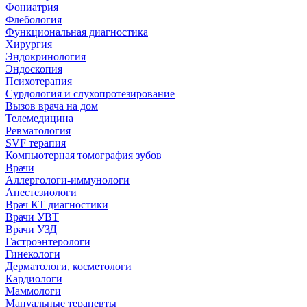
Фониатрия
Флебология
Функциональная диагностика
Хирургия
Эндокринология
Эндоскопия
Психотерапия
Сурдология и слухопротезирование
Вызов врача на дом
Телемедицина
Ревматология
SVF терапия
Компьютерная томография зубов
Врачи
Аллергологи-иммунологи
Анестезиологи
Врач КТ диагностики
Врачи УВТ
Врачи УЗД
Гастроэнтерологи
Гинекологи
Дерматологи, косметологи
Кардиологи
Маммологи
Мануальные терапевты