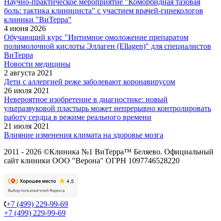
Научно-практическое мероприятие "Коморбидная тазовая
боль: тактика клинициста" с участием врачей-гинекологов
клиники "ВиТерра"
4 июня 2026
Обучающий курс "Интимное омоложение препаратом
полимолочной кислоты Эллаген (Ellagen)" для специалистов
ВиТерра
Новости медицины
2 августа 2021
Дети с аллергией реже заболевают коронавирусом
26 июля 2021
Невероятное изобретение в диагностике: новый
ультразвуковой пластырь может непрерывно контролировать
работу сердца в режиме реального времени
21 июля 2021
Влияние изменения климата на здоровье мозга
2011 - 2026 ©Клиника №1 ВиТерра™ Беляево. Официальный
сайт клиники ООО "Верона" ОГРН 1097746528220
+7 (499) 229-99-69
+7 (499) 229-99-69