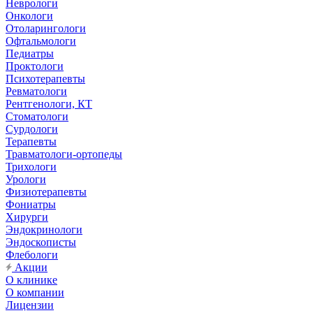
Неврологи
Онкологи
Отоларингологи
Офтальмологи
Педиатры
Проктологи
Психотерапевты
Ревматологи
Рентгенологи, КТ
Стоматологи
Сурдологи
Терапевты
Травматологи-ортопеды
Трихологи
Урологи
Физиотерапевты
Фониатры
Хирурги
Эндокринологи
Эндоскописты
Флебологи
Акции
О клинике
О компании
Лицензии