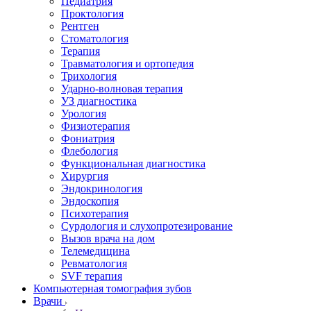
Педиатрия
Проктология
Рентген
Стоматология
Терапия
Травматология и ортопедия
Трихология
Ударно-волновая терапия
УЗ диагностика
Урология
Физиотерапия
Фониатрия
Флебология
Функциональная диагностика
Хирургия
Эндокринология
Эндоскопия
Психотерапия
Сурдология и слухопротезирование
Вызов врача на дом
Телемедицина
Ревматология
SVF терапия
Компьютерная томография зубов
Врачи