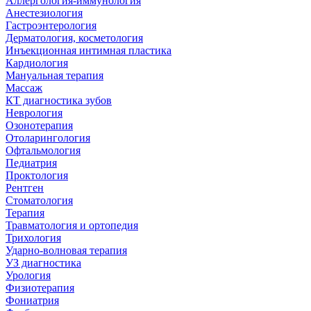
Аллергология-иммунология
Анестезиология
Гастроэнтерология
Дерматология, косметология
Инъекционная интимная пластика
Кардиология
Мануальная терапия
Массаж
КТ диагностика зубов
Неврология
Озонотерапия
Отоларингология
Офтальмология
Педиатрия
Проктология
Рентген
Стоматология
Терапия
Травматология и ортопедия
Трихология
Ударно-волновая терапия
УЗ диагностика
Урология
Физиотерапия
Фониатрия