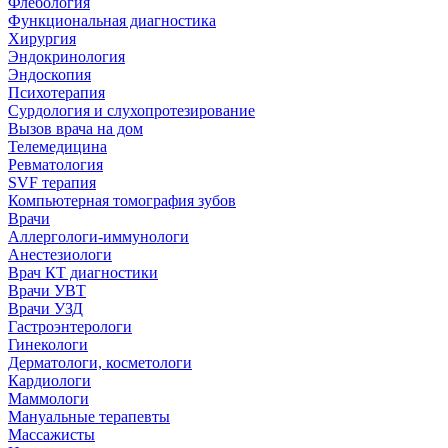
Флебология
Функциональная диагностика
Хирургия
Эндокринология
Эндоскопия
Психотерапия
Сурдология и слухопротезирование
Вызов врача на дом
Телемедицина
Ревматология
SVF терапия
Компьютерная томография зубов
Врачи
Аллергологи-иммунологи
Анестезиологи
Врач КТ диагностики
Врачи УВТ
Врачи УЗД
Гастроэнтерологи
Гинекологи
Дерматологи, косметологи
Кардиологи
Маммологи
Мануальные терапевты
Массажисты