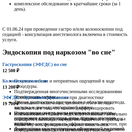
комплексное обследование в кратчайшие сроки (за 1
день).
C 01.06.24 при проведении гастро и/или колоноскопии под
седацией - консультация анестезиолога включена в стоимость
услуги.
Эндоскопия под наркозом "во сне"
Гастроскопия (ЭФГДС) во сне
12 500 ₽
Колоноскопия во сне
Отсутствие боли и неприятных ощущений в ходе
процедуры.
13 200 ₽
Подтвержденная многочисленными исследованиями
безопасность метода.
ЭФГДС + Колоноскопия во сне
Исследование эффективно при диагностике
Точная диагностика причин боли в области пищевода,
заболеваний кишечника, ценность этого метода
19 700 ₽
желудка и двенадцатиперстной кишки.
заключается в том, что можно дифференцировать
Определение очагов воспалительных процессов,
воспалительные процессы от опухолевых, а также
Использование гибкого эндоскопа позволяет визуально
источников кровотечения, язвы желудка, полипов
определить площадь поражения. Кроме того, методика
осмотреть слизистую желудочно-кишечного тракта, а
желудка.
позволяет контролировать эффективность лечения, при
также изучить функционирование кишечника.
Диагностика злокачественных образований на ранней
безрезультативности назначенной терапии оперативно
Изображение выводится на монитор с высоким