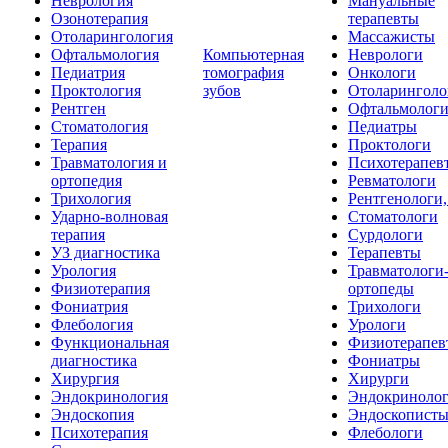
Неврология
Мануальные
Озонотерапия
терапевты
Отоларингология
Массажисты
Офтальмология
Компьютерная
Неврологи
Педиатрия
томография
Онкологи
Проктология
зубов
Отоларинголо
Рентген
Офтальмолог
Стоматология
Педиатры
Терапия
Проктологи
Травматология и
Психотерапев
ортопедия
Ревматологи
Трихология
Рентгенологи
Ударно-волновая
Стоматологи
терапия
Сурдологи
УЗ диагностика
Терапевты
Урология
Травматологи
Физиотерапия
ортопеды
Фониатрия
Трихологи
Флебология
Урологи
Функциональная
Физиотерапев
диагностика
Фониатры
Хирургия
Хирурги
Эндокринология
Эндокриноло
Эндоскопия
Эндоскопист
Психотерапия
Флебологи