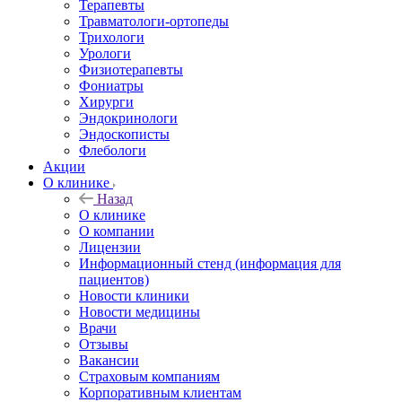
Терапевты
Травматологи-ортопеды
Трихологи
Урологи
Физиотерапевты
Фониатры
Хирурги
Эндокринологи
Эндоскописты
Флебологи
Акции
О клинике
Назад
О клинике
О компании
Лицензии
Информационный стенд (информация для
пациентов)
Новости клиники
Новости медицины
Врачи
Отзывы
Вакансии
Страховым компаниям
Корпоративным клиентам