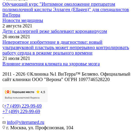
Обучающий курс "Интимное омоложение препаратом
полимолочной кислоты Эллаген (Ellagen)" для специалистов
ВиТерра
Новости медицины
2 августа 2021
Дети с аллергией реже заболевают коронавирусом
26 июля 2021
Невероятное изобретение в диагностике: новый
ультразвуковой пластырь может непрерывно контролировать
работу сердца в режиме реального времени
21 июля 2021
Влияние изменения климата на здоровье мозга
2011 - 2026 ©Клиника №1 ВиТерра™ Беляево. Официальный
сайт клиники ООО "Верона" ОГРН 1097746528220
+7 (499) 229-99-69
+7 (499) 229-99-69
info@viterramed.ru
г. Москва, ул. Профсоюзная, 104