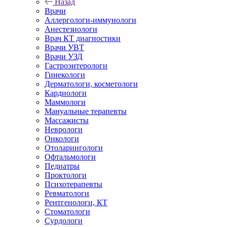
Назад
Врачи
Аллергологи-иммунологи
Анестезиологи
Врач КТ диагностики
Врачи УВТ
Врачи УЗД
Гастроэнтерологи
Гинекологи
Дерматологи, косметологи
Кардиологи
Маммологи
Мануальные терапевты
Массажисты
Неврологи
Онкологи
Отоларингологи
Офтальмологи
Педиатры
Проктологи
Психотерапевты
Ревматологи
Рентгенологи, КТ
Стоматологи
Сурдологи