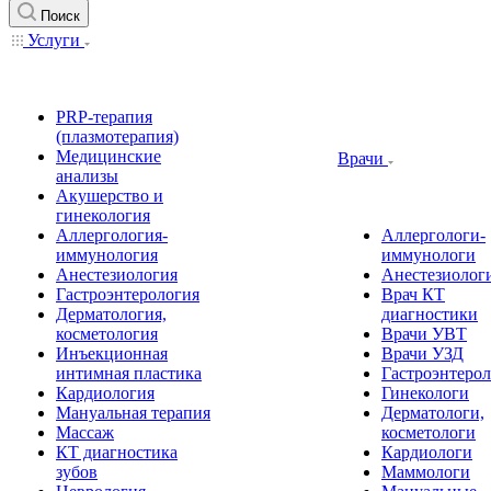
Поиск
Услуги
PRP-терапия
(плазмотерапия)
Медицинские
Врачи
анализы
Акушерство и
гинекология
Аллергология-
Аллергологи-
иммунология
иммунологи
Анестезиология
Анестезиолог
Гастроэнтерология
Врач КТ
Дерматология,
диагностики
косметология
Врачи УВТ
Инъекционная
Врачи УЗД
интимная пластика
Гастроэнтеро
Кардиология
Гинекологи
Мануальная терапия
Дерматологи,
Массаж
косметологи
КТ диагностика
Кардиологи
зубов
Маммологи