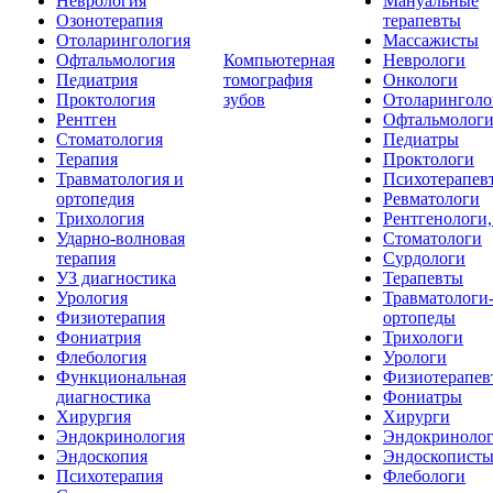
Неврология
Мануальные
Озонотерапия
терапевты
Отоларингология
Массажисты
Офтальмология
Компьютерная
Неврологи
Педиатрия
томография
Онкологи
Проктология
зубов
Отоларингол
Рентген
Офтальмолог
Стоматология
Педиатры
Терапия
Проктологи
Травматология и
Психотерапев
ортопедия
Ревматологи
Трихология
Рентгенологи
Ударно-волновая
Стоматологи
терапия
Сурдологи
УЗ диагностика
Терапевты
Урология
Травматологи-
Физиотерапия
ортопеды
Фониатрия
Трихологи
Флебология
Урологи
Функциональная
Физиотерапе
диагностика
Фониатры
Хирургия
Хирурги
Эндокринология
Эндокриноло
Эндоскопия
Эндоскопист
Психотерапия
Флебологи