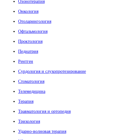
Озонотерапия
Онкология
Отоларингология
Офтальмология
Проктология
Педиатрия
Рентген
Сурдология и слухопротезирование
Стоматология
Телемедицина
Терапия
Травматология и ортопедия
Трихология
Ударно-волновая терапия