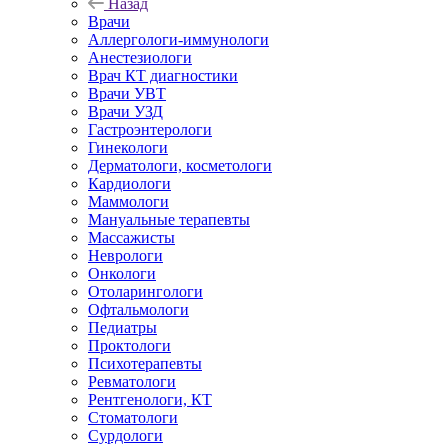
Назад
Врачи
Аллергологи-иммунологи
Анестезиологи
Врач КТ диагностики
Врачи УВТ
Врачи УЗД
Гастроэнтерологи
Гинекологи
Дерматологи, косметологи
Кардиологи
Маммологи
Мануальные терапевты
Массажисты
Неврологи
Онкологи
Отоларингологи
Офтальмологи
Педиатры
Проктологи
Психотерапевты
Ревматологи
Рентгенологи, КТ
Стоматологи
Сурдологи