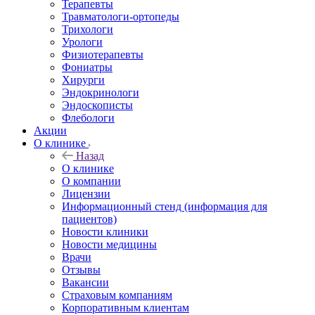
Терапевты
Травматологи-ортопеды
Трихологи
Урологи
Физиотерапевты
Фониатры
Хирурги
Эндокринологи
Эндоскописты
Флебологи
Акции
О клинике
Назад
О клинике
О компании
Лицензии
Информационный стенд (информация для
пациентов)
Новости клиники
Новости медицины
Врачи
Отзывы
Вакансии
Страховым компаниям
Корпоративным клиентам