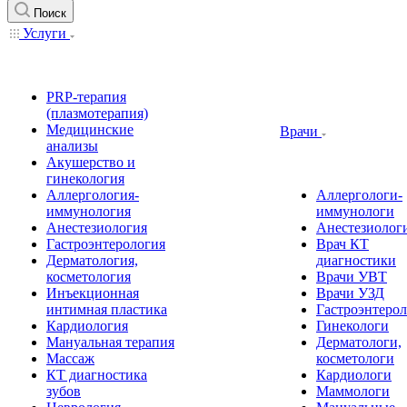
Поиск
Услуги
PRP-терапия
(плазмотерапия)
Медицинские
Врачи
анализы
Акушерство и
гинекология
Аллергология-
Аллергологи-
иммунология
иммунологи
Анестезиология
Анестезиолог
Гастроэнтерология
Врач КТ
Дерматология,
диагностики
косметология
Врачи УВТ
Инъекционная
Врачи УЗД
интимная пластика
Гастроэнтеро
Кардиология
Гинекологи
Мануальная терапия
Дерматологи,
Массаж
косметологи
КТ диагностика
Кардиологи
зубов
Маммологи