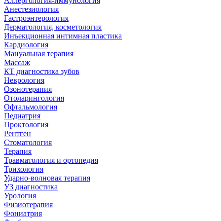
Аллергология-иммунология
Анестезиология
Гастроэнтерология
Дерматология, косметология
Инъекционная интимная пластика
Кардиология
Мануальная терапия
Массаж
КТ диагностика зубов
Неврология
Озонотерапия
Отоларингология
Офтальмология
Педиатрия
Проктология
Рентген
Стоматология
Терапия
Травматология и ортопедия
Трихология
Ударно-волновая терапия
УЗ диагностика
Урология
Физиотерапия
Фониатрия