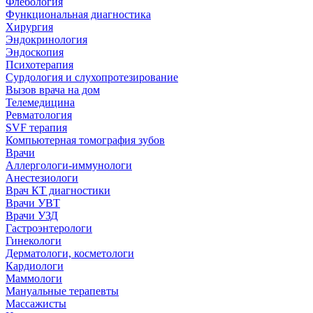
Флебология
Функциональная диагностика
Хирургия
Эндокринология
Эндоскопия
Психотерапия
Сурдология и слухопротезирование
Вызов врача на дом
Телемедицина
Ревматология
SVF терапия
Компьютерная томография зубов
Врачи
Аллергологи-иммунологи
Анестезиологи
Врач КТ диагностики
Врачи УВТ
Врачи УЗД
Гастроэнтерологи
Гинекологи
Дерматологи, косметологи
Кардиологи
Маммологи
Мануальные терапевты
Массажисты