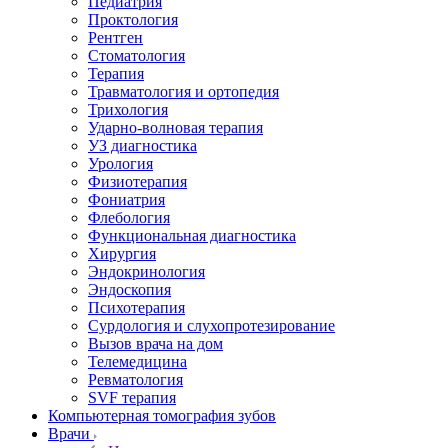
Педиатрия
Проктология
Рентген
Стоматология
Терапия
Травматология и ортопедия
Трихология
Ударно-волновая терапия
УЗ диагностика
Урология
Физиотерапия
Фониатрия
Флебология
Функциональная диагностика
Хирургия
Эндокринология
Эндоскопия
Психотерапия
Сурдология и слухопротезирование
Вызов врача на дом
Телемедицина
Ревматология
SVF терапия
Компьютерная томография зубов
Врачи