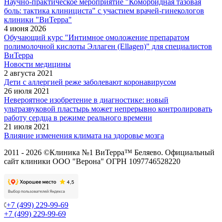
Научно-практическое мероприятие "Коморбидная тазовая
боль: тактика клинициста" с участием врачей-гинекологов
клиники "ВиТерра"
4 июня 2026
Обучающий курс "Интимное омоложение препаратом
полимолочной кислоты Эллаген (Ellagen)" для специалистов
ВиТерра
Новости медицины
2 августа 2021
Дети с аллергией реже заболевают коронавирусом
26 июля 2021
Невероятное изобретение в диагностике: новый
ультразвуковой пластырь может непрерывно контролировать
работу сердца в режиме реального времени
21 июля 2021
Влияние изменения климата на здоровье мозга
2011 - 2026 ©Клиника №1 ВиТерра™ Беляево. Официальный
сайт клиники ООО "Верона" ОГРН 1097746528220
+7 (499) 229-99-69
+7 (499) 229-99-69