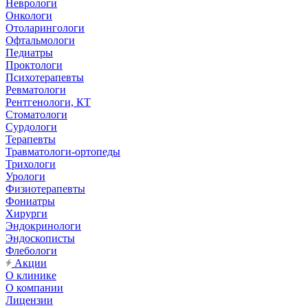
Неврологи
Онкологи
Отоларингологи
Офтальмологи
Педиатры
Проктологи
Психотерапевты
Ревматологи
Рентгенологи, КТ
Стоматологи
Сурдологи
Терапевты
Травматологи-ортопеды
Трихологи
Урологи
Физиотерапевты
Фониатры
Хирурги
Эндокринологи
Эндоскописты
Флебологи
Акции
О клинике
О компании
Лицензии