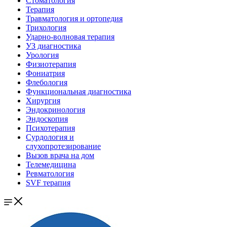
Стоматология
Терапия
Травматология и ортопедия
Трихология
Ударно-волновая терапия
УЗ диагностика
Урология
Физиотерапия
Фониатрия
Флебология
Функциональная диагностика
Хирургия
Эндокринология
Эндоскопия
Психотерапия
Сурдология и
слухопротезирование
Вызов врача на дом
Телемедицина
Ревматология
SVF терапия