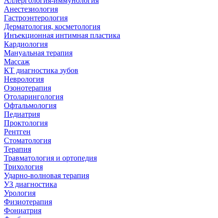
Аллергология-иммунология
Анестезиология
Гастроэнтерология
Дерматология, косметология
Инъекционная интимная пластика
Кардиология
Мануальная терапия
Массаж
КТ диагностика зубов
Неврология
Озонотерапия
Отоларингология
Офтальмология
Педиатрия
Проктология
Рентген
Стоматология
Терапия
Травматология и ортопедия
Трихология
Ударно-волновая терапия
УЗ диагностика
Урология
Физиотерапия
Фониатрия