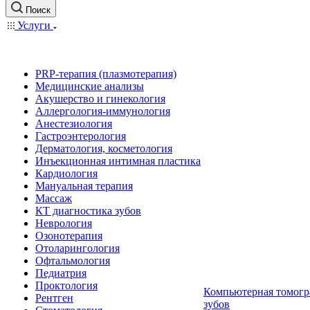
Поиск
Услуги
PRP-терапия (плазмотерапия)
Медицинские анализы
Акушерство и гинекология
Аллергология-иммунология
Анестезиология
Гастроэнтерология
Дерматология, косметология
Инъекционная интимная пластика
Кардиология
Мануальная терапия
Массаж
КТ диагностика зубов
Неврология
Озонотерапия
Отоларингология
Офтальмология
Педиатрия
Проктология
Компьютерная томогр
Рентген
зубов