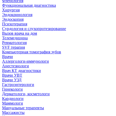
Флебология
Функциональная диагностика
Хирургия
Эндокринология
Эндоскопия
Психотерапия
Сурдология и слухопротезирование
Вызов врача на дом
Телемедицина
Ревматология
SVF терапия
Компьютерная томография зубов
Врачи
Аллергологи-иммунологи
Анестезиологи
Врач КТ диагностики
Врачи УВТ
Врачи УЗД
Гастроэнтерологи
Гинекологи
Дерматологи, косметологи
Кардиологи
Маммологи
Мануальные терапевты
Массажисты