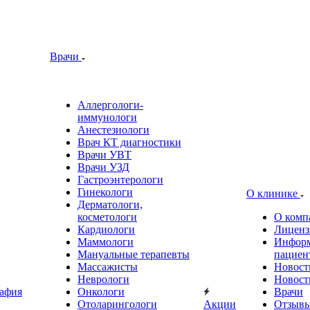
Врачи
Аллергологи-
иммунологи
Анестезиологи
Врач КТ диагностики
Врачи УВТ
Врачи УЗД
Гастроэнтерологи
Гинекологи
О клинике
Дерматологи,
косметологи
О комп
Кардиологи
Лиценз
Маммологи
Информ
Мануальные терапевты
пациен
Массажисты
Новост
Неврологи
Новост
афия
Онкологи
Врачи
Отоларингологи
Акции
Отзыв