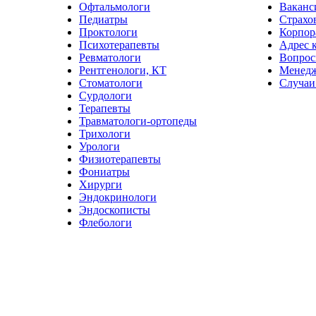
Офтальмологи
Ваканс
Педиатры
Страхо
Проктологи
Корпор
Психотерапевты
Адрес 
Ревматологи
Вопрос
Рентгенологи, КТ
Менед
Стоматологи
Случаи
Сурдологи
Терапевты
Травматологи-ортопеды
Трихологи
Урологи
Физиотерапевты
Фониатры
Хирурги
Эндокринологи
Эндоскописты
Флебологи