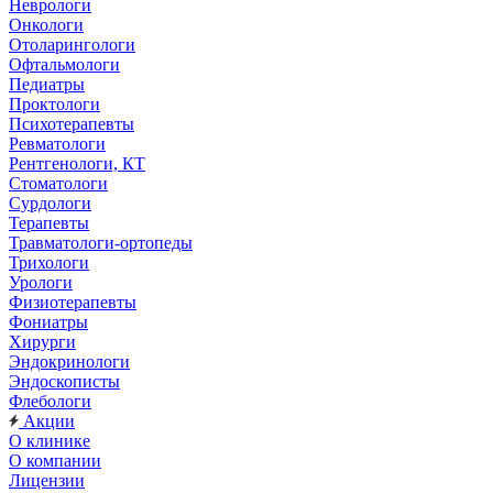
Неврологи
Онкологи
Отоларингологи
Офтальмологи
Педиатры
Проктологи
Психотерапевты
Ревматологи
Рентгенологи, КТ
Стоматологи
Сурдологи
Терапевты
Травматологи-ортопеды
Трихологи
Урологи
Физиотерапевты
Фониатры
Хирурги
Эндокринологи
Эндоскописты
Флебологи
Акции
О клинике
О компании
Лицензии