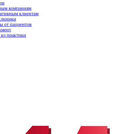
ии
вым компаниям
ативным клиентам
клиники
ы от пациентов
жмент
 из практики