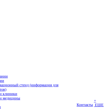
ании
ии
ационный стенд (информация для
тов)
и клиники
и медицины
+
Контакты
ЕЩЕ
ы