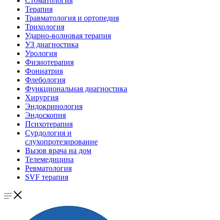
Стоматология
Терапия
Травматология и ортопедия
Трихология
Ударно-волновая терапия
УЗ диагностика
Урология
Физиотерапия
Фониатрия
Флебология
Функциональная диагностика
Хирургия
Эндокринология
Эндоскопия
Психотерапия
Сурдология и
слухопротезирование
Вызов врача на дом
Телемедицина
Ревматология
SVF терапия