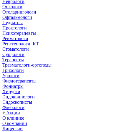
Неврологи
Онкологи
Отоларингологи
Офтальмологи
Педиатры
Проктологи
Психотерапевты
Ревматологи
Рентгенологи, КТ
Стоматологи
Сурдологи
Терапевты
Травматологи-ортопеды
Трихологи
Урологи
Физиотерапевты
Фониатры
Хирурги
Эндокринологи
Эндоскописты
Флебологи
Акции
О клинике
О компании
Лицензии