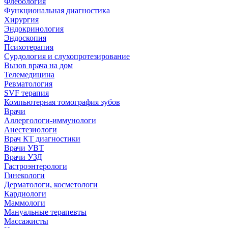
Флебология
Функциональная диагностика
Хирургия
Эндокринология
Эндоскопия
Психотерапия
Сурдология и слухопротезирование
Вызов врача на дом
Телемедицина
Ревматология
SVF терапия
Компьютерная томография зубов
Врачи
Аллергологи-иммунологи
Анестезиологи
Врач КТ диагностики
Врачи УВТ
Врачи УЗД
Гастроэнтерологи
Гинекологи
Дерматологи, косметологи
Кардиологи
Маммологи
Мануальные терапевты
Массажисты