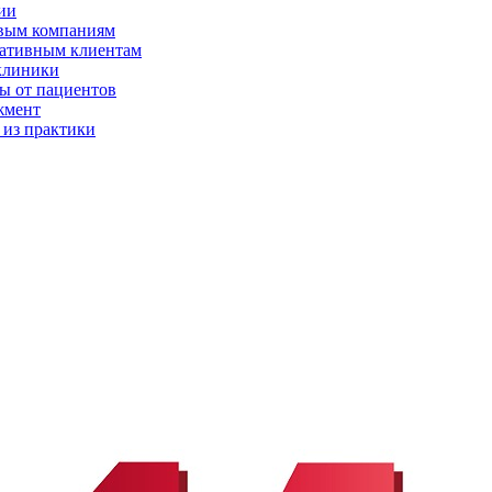
ии
вым компаниям
ативным клиентам
клиники
ы от пациентов
жмент
 из практики