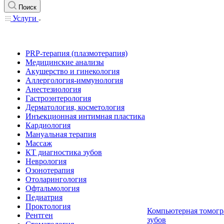
Поиск
Услуги
PRP-терапия (плазмотерапия)
Медицинские анализы
Акушерство и гинекология
Аллергология-иммунология
Анестезиология
Гастроэнтерология
Дерматология, косметология
Инъекционная интимная пластика
Кардиология
Мануальная терапия
Массаж
КТ диагностика зубов
Неврология
Озонотерапия
Отоларингология
Офтальмология
Педиатрия
Проктология
Компьютерная томогр
Рентген
зубов