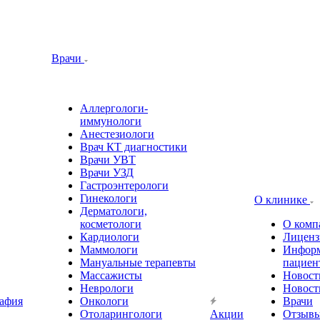
Врачи
Аллергологи-
иммунологи
Анестезиологи
Врач КТ диагностики
Врачи УВТ
Врачи УЗД
Гастроэнтерологи
Гинекологи
О клинике
Дерматологи,
косметологи
О комп
Кардиологи
Лиценз
Маммологи
Информ
Мануальные терапевты
пациен
Массажисты
Новост
Неврологи
Новост
афия
Онкологи
Врачи
Отоларингологи
Акции
Отзыв