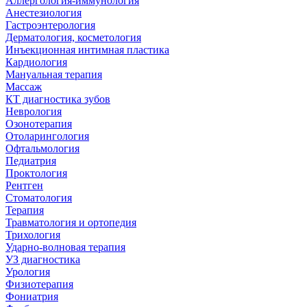
Аллергология-иммунология
Анестезиология
Гастроэнтерология
Дерматология, косметология
Инъекционная интимная пластика
Кардиология
Мануальная терапия
Массаж
КТ диагностика зубов
Неврология
Озонотерапия
Отоларингология
Офтальмология
Педиатрия
Проктология
Рентген
Стоматология
Терапия
Травматология и ортопедия
Трихология
Ударно-волновая терапия
УЗ диагностика
Урология
Физиотерапия
Фониатрия