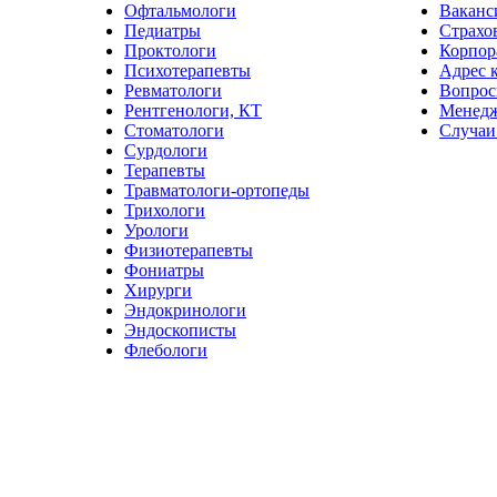
Офтальмологи
Ваканс
Педиатры
Страхо
Проктологи
Корпор
Психотерапевты
Адрес 
Ревматологи
Вопрос
Рентгенологи, КТ
Менед
Стоматологи
Случаи
Сурдологи
Терапевты
Травматологи-ортопеды
Трихологи
Урологи
Физиотерапевты
Фониатры
Хирурги
Эндокринологи
Эндоскописты
Флебологи