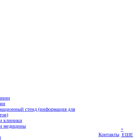
ании
ии
ационный стенд (информация для
тов)
и клиники
и медицины
+
Контакты
ЕЩЕ
ы