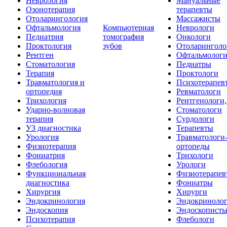
Неврология
Мануальные
Озонотерапия
терапевты
Отоларингология
Массажисты
Офтальмология
Компьютерная
Неврологи
Педиатрия
томография
Онкологи
Проктология
зубов
Отоларинголо
Рентген
Офтальмолог
Стоматология
Педиатры
Терапия
Проктологи
Травматология и
Психотерапев
ортопедия
Ревматологи
Трихология
Рентгенологи
Ударно-волновая
Стоматологи
терапия
Сурдологи
УЗ диагностика
Терапевты
Урология
Травматологи
Физиотерапия
ортопеды
Фониатрия
Трихологи
Флебология
Урологи
Функциональная
Физиотерапев
диагностика
Фониатры
Хирургия
Хирурги
Эндокринология
Эндокриноло
Эндоскопия
Эндоскопист
Психотерапия
Флебологи