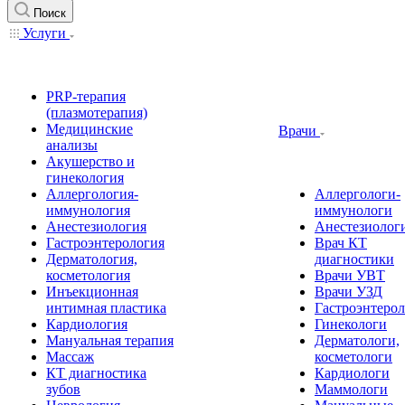
Поиск
Услуги
PRP-терапия
(плазмотерапия)
Медицинские
Врачи
анализы
Акушерство и
гинекология
Аллергология-
Аллергологи-
иммунология
иммунологи
Анестезиология
Анестезиолог
Гастроэнтерология
Врач КТ
Дерматология,
диагностики
косметология
Врачи УВТ
Инъекционная
Врачи УЗД
интимная пластика
Гастроэнтеро
Кардиология
Гинекологи
Мануальная терапия
Дерматологи,
Массаж
косметологи
КТ диагностика
Кардиологи
зубов
Маммологи