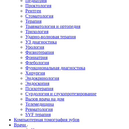
Педиатрия
Проктология
Рентген
Стоматология
Терапия
Травматология и ортопедия
Трихология
Ударно-волновая терапия
УЗ диагностика
Урология
Физиотерапия
Фониатрия
Флебология
Функциональная диагностика
Хирургия
Эндокринология
Эндоскопия
Психотерапия
Сурдология и слухопротезирование
Вызов врача на дом
Телемедицина
Ревматология
SVF терапия
Компьютерная томография зубов
Врачи