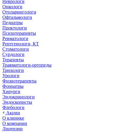
Неврологи
Онкологи
Отоларингологи
Офтальмологи
Педиатры
Проктологи
Психотерапевты
Ревматологи
Рентгенологи, КТ
Стоматологи
Сурдологи
Терапевты
Травматологи-ортопеды
Трихологи
Урологи
Физиотерапевты
Фониатры
Хирурги
Эндокринологи
Эндоскописты
Флебологи
Акции
О клинике
О компании
Лицензии