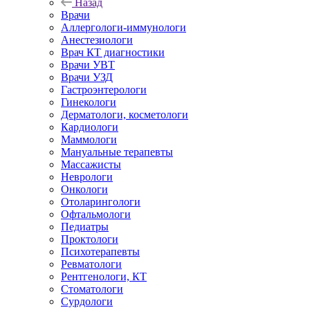
Назад
Врачи
Аллергологи-иммунологи
Анестезиологи
Врач КТ диагностики
Врачи УВТ
Врачи УЗД
Гастроэнтерологи
Гинекологи
Дерматологи, косметологи
Кардиологи
Маммологи
Мануальные терапевты
Массажисты
Неврологи
Онкологи
Отоларингологи
Офтальмологи
Педиатры
Проктологи
Психотерапевты
Ревматологи
Рентгенологи, КТ
Стоматологи
Сурдологи