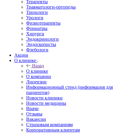
Терапевты
Травматологи-ортопеды
Трихологи
Урологи
Физиотерапевты
Фониатры
Хирурги
Эндокринологи
Эндоскописты
Флебологи
Акции
О клинике
Назад
О клинике
О компании
Лицензии
Информационный стенд (информация для
пациентов)
Новости клиники
Новости медицины
Врачи
Отзывы
Вакансии
Страховым компаниям
Корпоративным клиентам