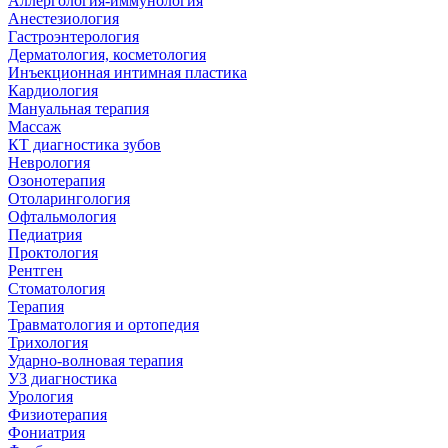
Аллергология-иммунология
Анестезиология
Гастроэнтерология
Дерматология, косметология
Инъекционная интимная пластика
Кардиология
Мануальная терапия
Массаж
КТ диагностика зубов
Неврология
Озонотерапия
Отоларингология
Офтальмология
Педиатрия
Проктология
Рентген
Стоматология
Терапия
Травматология и ортопедия
Трихология
Ударно-волновая терапия
УЗ диагностика
Урология
Физиотерапия
Фониатрия