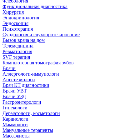
Флебология
Функциональная диагностика
Хирургия
Эндокринология
Эндоскопия
Психотерапия
Сурдология и слухопротезирование
Вызов врача на дом
Телемедицина
Ревматология
SVF терапия
Компьютерная томография зубов
Врачи
Аллергологи-иммунологи
Анестезиологи
Врач КТ диагностики
Врачи УВТ
Врачи УЗД
Гастроэнтерологи
Гинекологи
Дерматологи, косметологи
Кардиологи
Маммологи
Мануальные терапевты
Массажисты