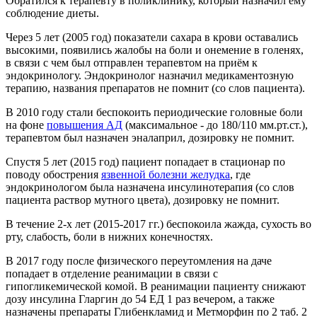
Обратился к терапевту в поликлинику, который назначил ему
соблюдение диеты.
Через 5 лет (2005 год) показатели сахара в крови оставались
высокими, появились жалобы на боли и онемение в голенях,
в связи с чем был отправлен терапевтом на приём к
эндокринологу. Эндокринолог назначил медикаментозную
терапию, названия препаратов не помнит (со слов пациента).
В 2010 году стали беспокоить периодические головные боли
на фоне
повышения АД
(максимальное - до 180/110 мм.рт.ст.),
терапевтом был назначен эналаприл, дозировку не помнит.
Спустя 5 лет (2015 год) пациент попадает в стационар по
поводу обострения
язвенной болезни желудка
, где
эндокринологом была назначена инсулинотерапия (со слов
пациента раствор мутного цвета), дозировку не помнит.
В течение 2-х лет (2015-2017 гг.) беспокоила жажда, сухость во
рту, слабость, боли в нижних конечностях.
В 2017 году после физического переутомления на даче
попадает в отделение реанимации в связи с
гипогликемической комой. В реанимации пациенту снижают
дозу инсулина Гларгин до 54 ЕД 1 раз вечером, а также
назначены препараты Глибенкламид и Метморфин по 2 таб. 2