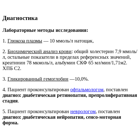
Диагностика
Лабораторные методы исследования:
1.
Глюкоза плазмы
— 10 ммоль/л натощак,
2.
Биохимический анализ крови
: общий холестерин 7,9 ммоль/
л, остальные показатели в пределах референсных значений,
креатинин 78 мкмоль/л, альбумин СКФ 65 мл/мин/1,71м2.
ХПБ С2.
3.
Гликированный гемоглобин
—10,0%.
4. Пациент проконсультирован
офтальмологом
, поставлен
диагноз: диабетическая ретинопатия, препролиферативная
стадия
.
5. Пациент проконсультирован
неврологом
, поставлен
диагноз: диабетическая нейропатия, сенсо-моторная
форма.