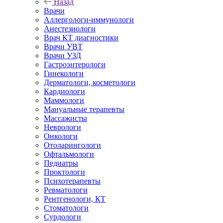
Назад
Врачи
Аллергологи-иммунологи
Анестезиологи
Врач КТ диагностики
Врачи УВТ
Врачи УЗД
Гастроэнтерологи
Гинекологи
Дерматологи, косметологи
Кардиологи
Маммологи
Мануальные терапевты
Массажисты
Неврологи
Онкологи
Отоларингологи
Офтальмологи
Педиатры
Проктологи
Психотерапевты
Ревматологи
Рентгенологи, КТ
Стоматологи
Сурдологи