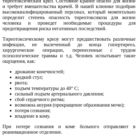
тиреотоксический криз. Состояние крайне опасно для жизни
и требует вмешательства врачей. В нашей клинике подобран
высококвалифицированный персонал, который моментально
определит степень опасность тиреотоксикоза для жизни
человека и проведет необходимые процедуры для
предотвращения риска негативных последствий.
Тиреотоксическому кризу могут предшествовать различные
инфекции, не вылеченный до конца гипертиреоз,
хирургические операции, перенесенные с трудом
психологические травмы и т.д. Человек испытывает такие
ощущения, как:
дрожание конечностей;
жидкий стул;
рвота;
подъем температуры до 40° C;
сильный подъем артериального давления;
сбой сердечного ритма;
возможна анурия (прекращение образования мочи);
потеря сознания;
впадение в кому.
При потере сознания и коме больного отправляют в
реанимационное отделение.