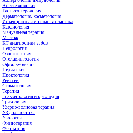
Аллергология-иммунология
Анестезиология
Гастроэнтерология
Дерматология, косметология
Инъекционная интимная пластика
Кардиология
Мануальная терапия
Массаж
КТ диагностика зубов
Неврология
Озонотерапия
Отоларингология
Офтальмология
Педиатрия
Проктология
Рентген
Стоматология
Терапия
Травматология и ортопедия
Трихология
Ударно-волновая терапия
УЗ диагностика
Урология
Физиотерапия
Фониатрия