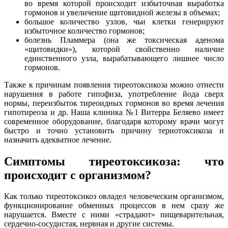
во время которой происходит избыточная выработка
гормонов и увеличение щитовидной железы в объемах;
большое количество узлов, чьи клетки генерируют
избыточное количество гормонов;
болезнь Пламмера (она же токсическая аденома
«щитовидки»), которой свойственно наличие
единственного узла, вырабатывающего лишнее число
гормонов.
Также к причинам появления тиреотоксикоза можно отнести
нарушения в работе гипофиза, употребление йода сверх
нормы, переизбыток тиреоидных гормонов во время лечения
гипотиреоза и др. Наша клиника №1 Витерра Беляево имеет
современное оборудование, благодаря которому врачи могут
быстро и точно установить причину териотоксикоза и
назначить адекватное лечение.
Симптомы тиреотоксикоза: что
происходит с организмом?
Как только тиреотоксикоз овладел человеческим организмом,
функционирование обменных процессов в нем сразу же
нарушается. Вместе с ними «страдают» пищеварительная,
сердечно-сосудистая, нервная и другие системы.