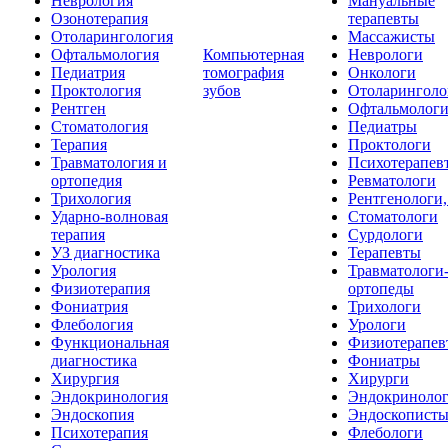
Неврология
Мануальные
Озонотерапия
терапевты
Отоларингология
Массажисты
Офтальмология
Компьютерная
Неврологи
Педиатрия
томография
Онкологи
Проктология
зубов
Отоларинголо
Рентген
Офтальмолог
Стоматология
Педиатры
Терапия
Проктологи
Травматология и
Психотерапев
ортопедия
Ревматологи
Трихология
Рентгенологи
Ударно-волновая
Стоматологи
терапия
Сурдологи
УЗ диагностика
Терапевты
Урология
Травматологи
Физиотерапия
ортопеды
Фониатрия
Трихологи
Флебология
Урологи
Функциональная
Физиотерапев
диагностика
Фониатры
Хирургия
Хирурги
Эндокринология
Эндокриноло
Эндоскопия
Эндоскопист
Психотерапия
Флебологи