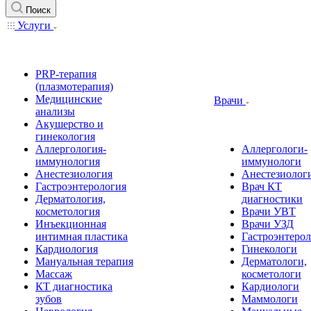
Поиск
Услуги
PRP-терапия
(плазмотерапия)
Медицинские
Врачи
анализы
Акушерство и
гинекология
Аллергология-
Аллергологи-
иммунология
иммунологи
Анестезиология
Анестезиолог
Гастроэнтерология
Врач КТ
Дерматология,
диагностики
косметология
Врачи УВТ
Инъекционная
Врачи УЗД
интимная пластика
Гастроэнтеро
Кардиология
Гинекологи
Мануальная терапия
Дерматологи,
Массаж
косметологи
КТ диагностика
Кардиологи
зубов
Маммологи