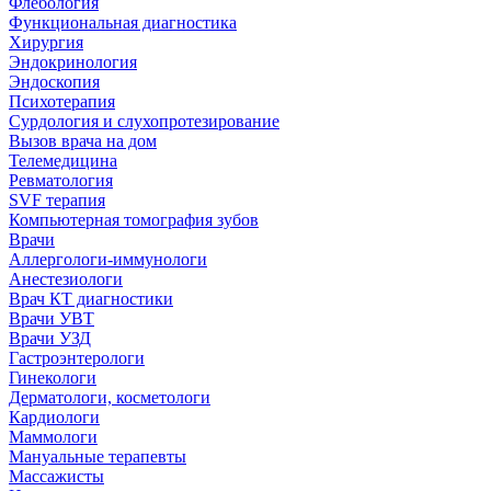
Флебология
Функциональная диагностика
Хирургия
Эндокринология
Эндоскопия
Психотерапия
Сурдология и слухопротезирование
Вызов врача на дом
Телемедицина
Ревматология
SVF терапия
Компьютерная томография зубов
Врачи
Аллергологи-иммунологи
Анестезиологи
Врач КТ диагностики
Врачи УВТ
Врачи УЗД
Гастроэнтерологи
Гинекологи
Дерматологи, косметологи
Кардиологи
Маммологи
Мануальные терапевты
Массажисты