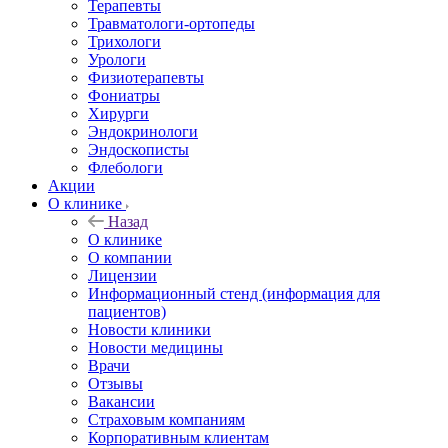
Терапевты
Травматологи-ортопеды
Трихологи
Урологи
Физиотерапевты
Фониатры
Хирурги
Эндокринологи
Эндоскописты
Флебологи
Акции
О клинике
Назад
О клинике
О компании
Лицензии
Информационный стенд (информация для
пациентов)
Новости клиники
Новости медицины
Врачи
Отзывы
Вакансии
Страховым компаниям
Корпоративным клиентам