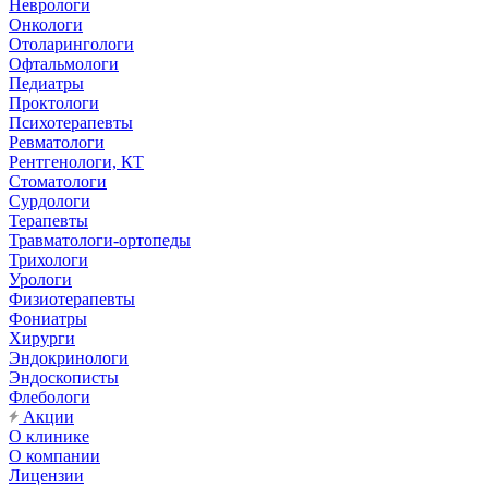
Неврологи
Онкологи
Отоларингологи
Офтальмологи
Педиатры
Проктологи
Психотерапевты
Ревматологи
Рентгенологи, КТ
Стоматологи
Сурдологи
Терапевты
Травматологи-ортопеды
Трихологи
Урологи
Физиотерапевты
Фониатры
Хирурги
Эндокринологи
Эндоскописты
Флебологи
Акции
О клинике
О компании
Лицензии