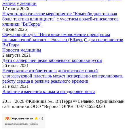
железа у женщин
17 июня 2026
Научно-практическое мероприятие "Коморбидная тазовая
боль: тактика клинициста" с участием врачей-гинекологов
клиники "ВиТерра"
4 июня 2026
Обучающий курс "Интимное омоложение препаратом
полимолочной кислоты Эллаген (Ellagen)" для специалистов
ВиТерра
Новости медицины
2 августа 2021
Дети с аллергией реже заболевают коронавирусом
26 июля 2021
Невероятное изобретение в диагностике: новый
ультразвуковой пластырь может непрерывно контролировать
работу сердца в режиме реального времени
21 июля 2021
Влияние изменения климата на здоровье мозга
2011 - 2026 ©Клиника №1 ВиТерра™ Беляево. Официальный
сайт клиники ООО "Верона" ОГРН 1097746528220