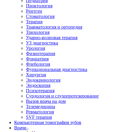
Педиатрия
Проктология
Рентген
Стоматология
Терапия
Травматология и ортопедия
Трихология
Ударно-волновая терапия
УЗ диагностика
Урология
Физиотерапия
Фониатрия
Флебология
Функциональная диагностика
Хирургия
Эндокринология
Эндоскопия
Психотерапия
Сурдология и слухопротезирование
Вызов врача на дом
Телемедицина
Ревматология
SVF терапия
Компьютерная томография зубов
Врачи