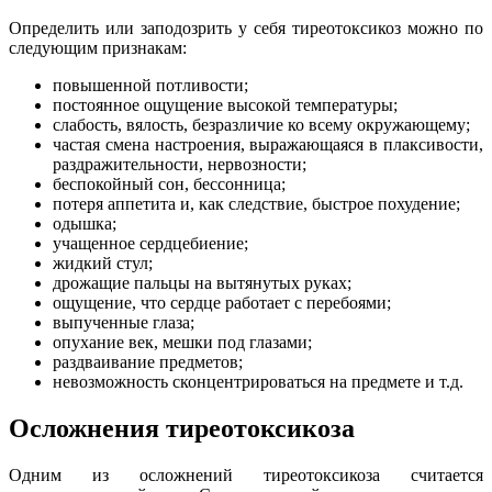
Определить или заподозрить у себя тиреотоксикоз можно по
следующим признакам:
повышенной потливости;
постоянное ощущение высокой температуры;
слабость, вялость, безразличие ко всему окружающему;
частая смена настроения, выражающаяся в плаксивости,
раздражительности, нервозности;
беспокойный сон, бессонница;
потеря аппетита и, как следствие, быстрое похудение;
одышка;
учащенное сердцебиение;
жидкий стул;
дрожащие пальцы на вытянутых руках;
ощущение, что сердце работает с перебоями;
выпученные глаза;
опухание век, мешки под глазами;
раздваивание предметов;
невозможность сконцентрироваться на предмете и т.д.
Осложнения тиреотоксикоза
Одним из осложнений тиреотоксикоза считается