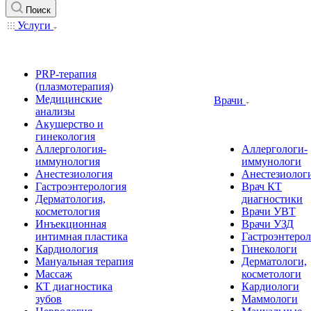
Поиск
Услуги
PRP-терапия
(плазмотерапия)
Медицинские
Врачи
анализы
Акушерство и
гинекология
Аллергология-
Аллергологи-
иммунология
иммунологи
Анестезиология
Анестезиолог
Гастроэнтерология
Врач КТ
Дерматология,
диагностики
косметология
Врачи УВТ
Инъекционная
Врачи УЗД
интимная пластика
Гастроэнтеро
Кардиология
Гинекологи
Мануальная терапия
Дерматологи,
Массаж
косметологи
КТ диагностика
Кардиологи
зубов
Маммологи