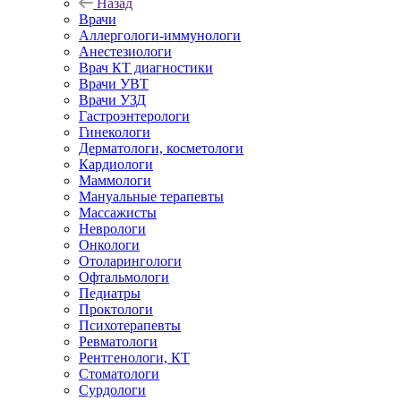
Назад
Врачи
Аллергологи-иммунологи
Анестезиологи
Врач КТ диагностики
Врачи УВТ
Врачи УЗД
Гастроэнтерологи
Гинекологи
Дерматологи, косметологи
Кардиологи
Маммологи
Мануальные терапевты
Массажисты
Неврологи
Онкологи
Отоларингологи
Офтальмологи
Педиатры
Проктологи
Психотерапевты
Ревматологи
Рентгенологи, КТ
Стоматологи
Сурдологи