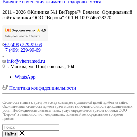
Влияние изменения климата на здоровье мозга
2011 - 2026 ©Клиника №1 ВиТерра™ Беляево. Официальный
сайт клиники ООО "Верона" ОГРН 1097746528220
+7 (499) 229-99-69
+7 (499) 229-99-69
info@viterramed.ru
г. Москва, ул. Профсоюзная, 104
WhatsApp
Политика конфиденциальности
Cтоимость визита к врачу не всегда совпадает с указанной ценой приёма на сайте.
Окончательная стоимость приема врача может включать стоимость дополнительных
услуг. Необходимость оказания таких услуг определяется врачом клиники ООО
"Верона" в зависимости от медицинских показаний непосредственно во время
приёма.
Найти