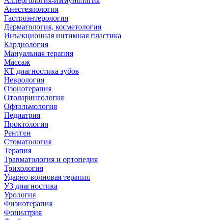
Аллергология-иммунология
Анестезиология
Гастроэнтерология
Дерматология, косметология
Инъекционная интимная пластика
Кардиология
Мануальная терапия
Массаж
КТ диагностика зубов
Неврология
Озонотерапия
Отоларингология
Офтальмология
Педиатрия
Проктология
Рентген
Стоматология
Терапия
Травматология и ортопедия
Трихология
Ударно-волновая терапия
УЗ диагностика
Урология
Физиотерапия
Фониатрия