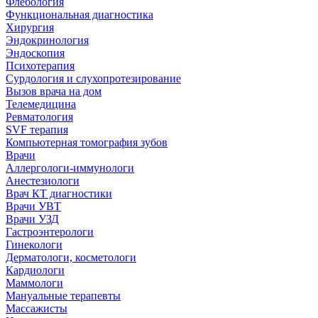
Флебология
Функциональная диагностика
Хирургия
Эндокринология
Эндоскопия
Психотерапия
Сурдология и слухопротезирование
Вызов врача на дом
Телемедицина
Ревматология
SVF терапия
Компьютерная томография зубов
Врачи
Аллергологи-иммунологи
Анестезиологи
Врач КТ диагностики
Врачи УВТ
Врачи УЗД
Гастроэнтерологи
Гинекологи
Дерматологи, косметологи
Кардиологи
Маммологи
Мануальные терапевты
Массажисты