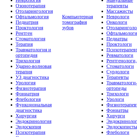
Неврология
Мануальные
Озонотерапия
терапевты
Отоларингология
Массажисты
Офтальмология
Компьютерная
Неврологи
Педиатрия
томография
Онкологи
Проктология
зубов
Отоларинголо
Рентген
Офтальмолог
Стоматология
Педиатры
Терапия
Проктологи
Травматология и
Психотерапев
ортопедия
Ревматологи
Трихология
Рентгенологи
Ударно-волновая
Стоматологи
терапия
Сурдологи
УЗ диагностика
Терапевты
Урология
Травматологи
Физиотерапия
ортопеды
Фониатрия
Трихологи
Флебология
Урологи
Функциональная
Физиотерапев
диагностика
Фониатры
Хирургия
Хирурги
Эндокринология
Эндокриноло
Эндоскопия
Эндоскопист
Психотерапия
Флебологи