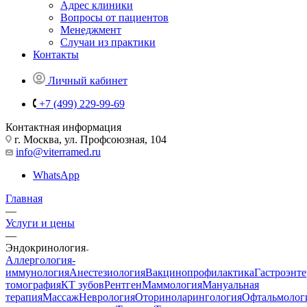
Адрес клиники
Вопросы от пациентов
Менеджмент
Случаи из практики
Контакты
Личный кабинет
+7 (499) 229-99-69
Контактная информация
г. Москва, ул. Профсоюзная, 104
info@viterramed.ru
WhatsApp
Главная
—
Услуги и цены
—
Эндокринология
Аллергология-
иммунология
Анестезиология
Вакцинопрофилактика
Гастроэнт
томография
КТ зубов
Рентген
Маммология
Мануальная
терапия
Массаж
Неврология
Оториноларингология
Офтальмолог