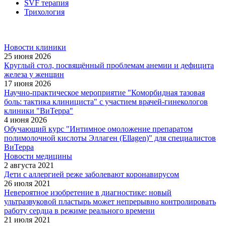
SVF терапия
Трихология
Новости клиники
25 июня 2026
Круглый стол, посвящённый проблемам анемии и дефицита
железа у женщин
17 июня 2026
Научно-практическое мероприятие "Коморбидная тазовая
боль: тактика клинициста" с участием врачей-гинекологов
клиники "ВиТерра"
4 июня 2026
Обучающий курс "Интимное омоложение препаратом
полимолочной кислоты Эллаген (Ellagen)" для специалистов
ВиТерра
Новости медицины
2 августа 2021
Дети с аллергией реже заболевают коронавирусом
26 июля 2021
Невероятное изобретение в диагностике: новый
ультразвуковой пластырь может непрерывно контролировать
работу сердца в режиме реального времени
21 июля 2021