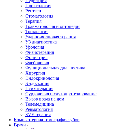
Педиатрия
Проктология
Рентген
Стоматология
Терапия
Травматология и ортопедия
Трихология
Ударно-волновая терапия
УЗ диагностика
Урология
Физиотерапия
Фониатрия
Флебология
Функциональная диагностика
Хирургия
Эндокринология
Эндоскопия
Психотерапия
Сурдология и слухопротезирование
Вызов врача на дом
Телемедицина
Ревматология
SVF терапия
Компьютерная томография зубов
Врачи