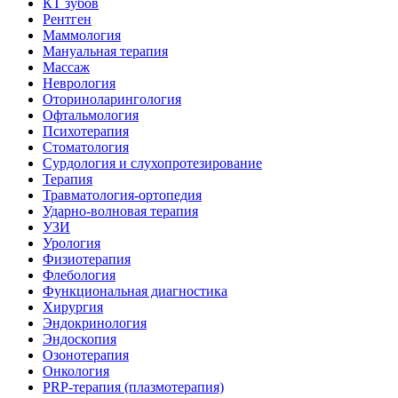
КТ зубов
Рентген
Маммология
Мануальная терапия
Массаж
Неврология
Оториноларингология
Офтальмология
Психотерапия
Стоматология
Сурдология и слухопротезирование
Терапия
Травматология-ортопедия
Ударно-волновая терапия
УЗИ
Урология
Физиотерапия
Флебология
Функциональная диагностика
Хирургия
Эндокринология
Эндоскопия
Озонотерапия
Онкология
PRP-терапия (плазмотерапия)