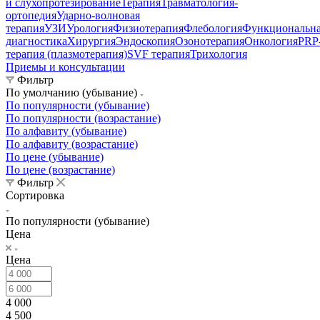
и слухопротезирование
Терапия
Травматология-
ортопедия
Ударно-волновая
терапия
УЗИ
Урология
Физиотерапия
Флебология
Функциональн
диагностика
Хирургия
Эндоскопия
Озонотерапия
Онкология
PRP
терапия (плазмотерапия)
SVF терапия
Трихология
Приемы и консультации
Фильтр
По умолчанию (убывание)
По популярности (убывание)
По популярности (возрастание)
По алфавиту (убывание)
По алфавиту (возрастание)
По цене (убывание)
По цене (возрастание)
Фильтр
Сортировка
По популярности (убывание)
Цена
Цена
4 000
4 500