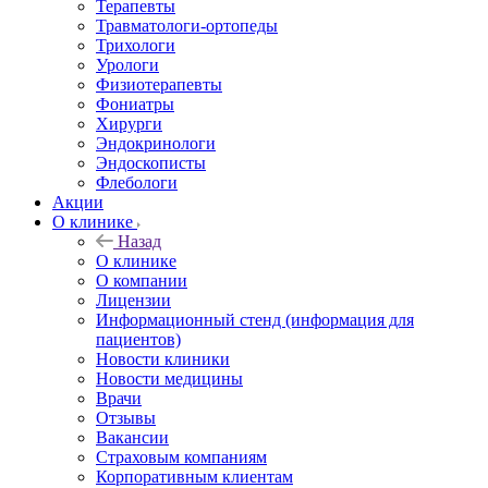
Терапевты
Травматологи-ортопеды
Трихологи
Урологи
Физиотерапевты
Фониатры
Хирурги
Эндокринологи
Эндоскописты
Флебологи
Акции
О клинике
Назад
О клинике
О компании
Лицензии
Информационный стенд (информация для
пациентов)
Новости клиники
Новости медицины
Врачи
Отзывы
Вакансии
Страховым компаниям
Корпоративным клиентам