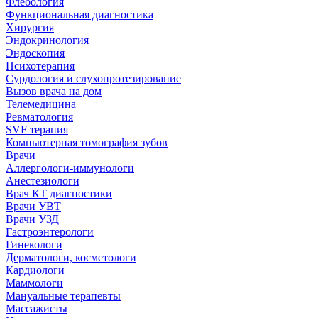
Флебология
Функциональная диагностика
Хирургия
Эндокринология
Эндоскопия
Психотерапия
Сурдология и слухопротезирование
Вызов врача на дом
Телемедицина
Ревматология
SVF терапия
Компьютерная томография зубов
Врачи
Аллергологи-иммунологи
Анестезиологи
Врач КТ диагностики
Врачи УВТ
Врачи УЗД
Гастроэнтерологи
Гинекологи
Дерматологи, косметологи
Кардиологи
Маммологи
Мануальные терапевты
Массажисты