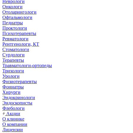
Неврологи
Онкологи
Отоларингологи
Офтальмологи
Педиатры
Проктологи
Психотерапевты
Ревматологи
Рентгенологи, КТ
Стоматологи
Сурдологи
Терапевты
Травматологи-ортопеды
Трихологи
Урологи
Физиотерапевты
Фониатры
Хирурги
Эндокринологи
Эндоскописты
Флебологи
Акции
О клинике
О компании
Лицензии