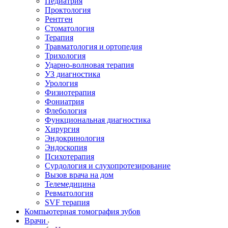
Педиатрия
Проктология
Рентген
Стоматология
Терапия
Травматология и ортопедия
Трихология
Ударно-волновая терапия
УЗ диагностика
Урология
Физиотерапия
Фониатрия
Флебология
Функциональная диагностика
Хирургия
Эндокринология
Эндоскопия
Психотерапия
Сурдология и слухопротезирование
Вызов врача на дом
Телемедицина
Ревматология
SVF терапия
Компьютерная томография зубов
Врачи