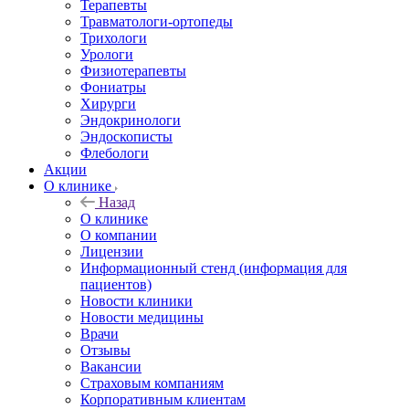
Терапевты
Травматологи-ортопеды
Трихологи
Урологи
Физиотерапевты
Фониатры
Хирурги
Эндокринологи
Эндоскописты
Флебологи
Акции
О клинике
Назад
О клинике
О компании
Лицензии
Информационный стенд (информация для
пациентов)
Новости клиники
Новости медицины
Врачи
Отзывы
Вакансии
Страховым компаниям
Корпоративным клиентам