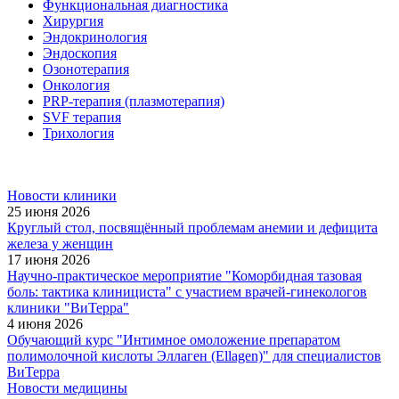
Функциональная диагностика
Хирургия
Эндокринология
Эндоскопия
Озонотерапия
Онкология
PRP-терапия (плазмотерапия)
SVF терапия
Трихология
Новости клиники
25 июня 2026
Круглый стол, посвящённый проблемам анемии и дефицита
железа у женщин
17 июня 2026
Научно-практическое мероприятие "Коморбидная тазовая
боль: тактика клинициста" с участием врачей-гинекологов
клиники "ВиТерра"
4 июня 2026
Обучающий курс "Интимное омоложение препаратом
полимолочной кислоты Эллаген (Ellagen)" для специалистов
ВиТерра
Новости медицины