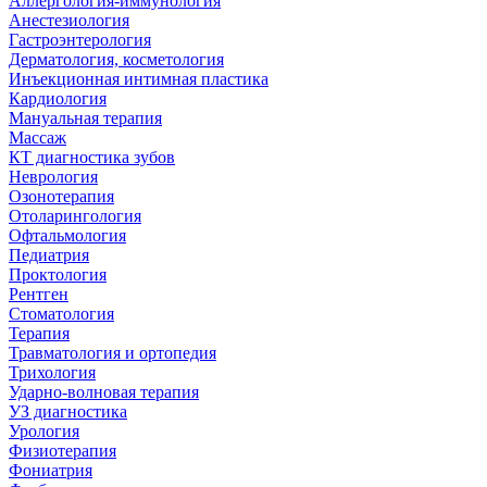
Аллергология-иммунология
Анестезиология
Гастроэнтерология
Дерматология, косметология
Инъекционная интимная пластика
Кардиология
Мануальная терапия
Массаж
КТ диагностика зубов
Неврология
Озонотерапия
Отоларингология
Офтальмология
Педиатрия
Проктология
Рентген
Стоматология
Терапия
Травматология и ортопедия
Трихология
Ударно-волновая терапия
УЗ диагностика
Урология
Физиотерапия
Фониатрия