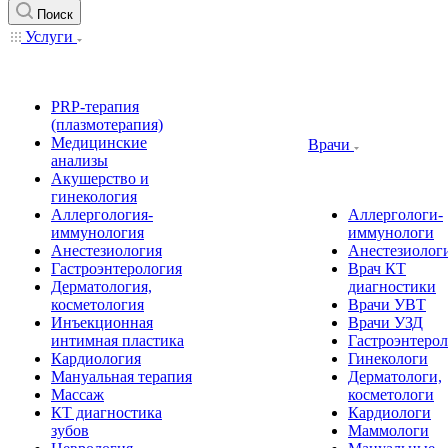
Поиск
Услуги
PRP-терапия
(плазмотерапия)
Медицинские
Врачи
анализы
Акушерство и
гинекология
Аллергология-
Аллергологи-
иммунология
иммунологи
Анестезиология
Анестезиолог
Гастроэнтерология
Врач КТ
Дерматология,
диагностики
косметология
Врачи УВТ
Инъекционная
Врачи УЗД
интимная пластика
Гастроэнтеро
Кардиология
Гинекологи
Мануальная терапия
Дерматологи,
Массаж
косметологи
КТ диагностика
Кардиологи
зубов
Маммологи