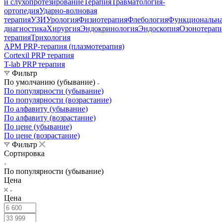
и слухопротезирование
Терапия
Травматология-
ортопедия
Ударно-волновая
терапия
УЗИ
Урология
Физиотерапия
Флебология
Функциональн
диагностика
Хирургия
Эндокринология
Эндоскопия
Озонотерап
терапия
Трихология
АРМ PRP-терапия (плазмотерапия)
Cortexil PRP терапия
T-lab PRP терапия
Фильтр
По умолчанию (убывание)
По популярности (убывание)
По популярности (возрастание)
По алфавиту (убывание)
По алфавиту (возрастание)
По цене (убывание)
По цене (возрастание)
Фильтр
Сортировка
По популярности (убывание)
Цена
Цена