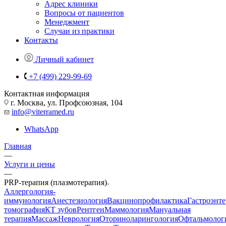
Адрес клиники
Вопросы от пациентов
Менеджмент
Случаи из практики
Контакты
Личный кабинет
+7 (499) 229-99-69
Контактная информация
г. Москва, ул. Профсоюзная, 104
info@viterramed.ru
WhatsApp
Главная
—
Услуги и цены
—
PRP-терапия (плазмотерапия)
Аллергология-
иммунология
Анестезиология
Вакцинопрофилактика
Гастроэнт
томография
КТ зубов
Рентген
Маммология
Мануальная
терапия
Массаж
Неврология
Оториноларингология
Офтальмолог