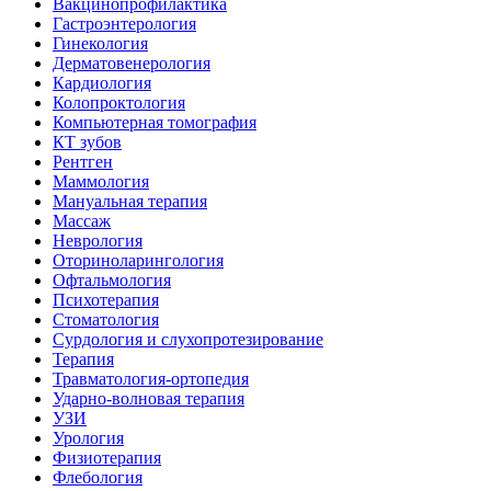
Вакцинопрофилактика
Гастроэнтерология
Гинекология
Дерматовенерология
Кардиология
Колопроктология
Компьютерная томография
КТ зубов
Рентген
Маммология
Мануальная терапия
Массаж
Неврология
Оториноларингология
Офтальмология
Психотерапия
Стоматология
Сурдология и слухопротезирование
Терапия
Травматология-ортопедия
Ударно-волновая терапия
УЗИ
Урология
Физиотерапия
Флебология