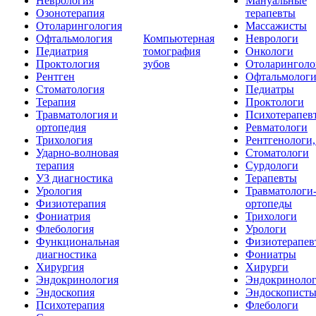
Неврология
Мануальные
Озонотерапия
терапевты
Отоларингология
Массажисты
Офтальмология
Компьютерная
Неврологи
Педиатрия
томография
Онкологи
Проктология
зубов
Отоларинголо
Рентген
Офтальмолог
Стоматология
Педиатры
Терапия
Проктологи
Травматология и
Психотерапев
ортопедия
Ревматологи
Трихология
Рентгенологи
Ударно-волновая
Стоматологи
терапия
Сурдологи
УЗ диагностика
Терапевты
Урология
Травматологи
Физиотерапия
ортопеды
Фониатрия
Трихологи
Флебология
Урологи
Функциональная
Физиотерапев
диагностика
Фониатры
Хирургия
Хирурги
Эндокринология
Эндокриноло
Эндоскопия
Эндоскопист
Психотерапия
Флебологи