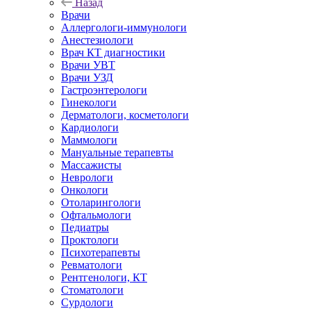
Назад
Врачи
Аллергологи-иммунологи
Анестезиологи
Врач КТ диагностики
Врачи УВТ
Врачи УЗД
Гастроэнтерологи
Гинекологи
Дерматологи, косметологи
Кардиологи
Маммологи
Мануальные терапевты
Массажисты
Неврологи
Онкологи
Отоларингологи
Офтальмологи
Педиатры
Проктологи
Психотерапевты
Ревматологи
Рентгенологи, КТ
Стоматологи
Сурдологи