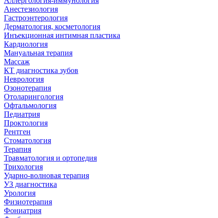
Аллергология-иммунология
Анестезиология
Гастроэнтерология
Дерматология, косметология
Инъекционная интимная пластика
Кардиология
Мануальная терапия
Массаж
КТ диагностика зубов
Неврология
Озонотерапия
Отоларингология
Офтальмология
Педиатрия
Проктология
Рентген
Стоматология
Терапия
Травматология и ортопедия
Трихология
Ударно-волновая терапия
УЗ диагностика
Урология
Физиотерапия
Фониатрия