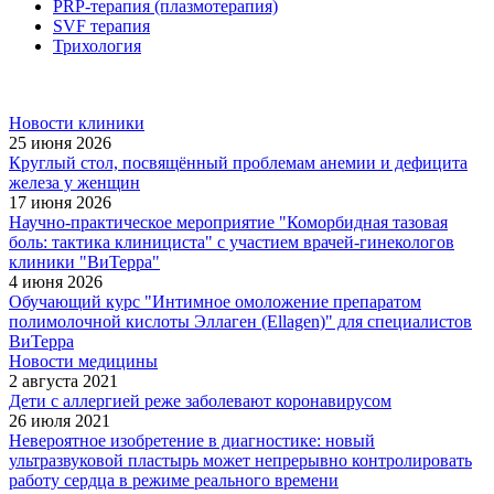
PRP-терапия (плазмотерапия)
SVF терапия
Трихология
Новости клиники
25 июня 2026
Круглый стол, посвящённый проблемам анемии и дефицита
железа у женщин
17 июня 2026
Научно-практическое мероприятие "Коморбидная тазовая
боль: тактика клинициста" с участием врачей-гинекологов
клиники "ВиТерра"
4 июня 2026
Обучающий курс "Интимное омоложение препаратом
полимолочной кислоты Эллаген (Ellagen)" для специалистов
ВиТерра
Новости медицины
2 августа 2021
Дети с аллергией реже заболевают коронавирусом
26 июля 2021
Невероятное изобретение в диагностике: новый
ультразвуковой пластырь может непрерывно контролировать
работу сердца в режиме реального времени