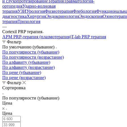
и слухопротезирование
Терапия
Травматология-
ортопедия
Ударно-волновая
терапия
УЗИ
Урология
Физиотерапия
Флебология
Функциональн
диагностика
Хирургия
Эндокринология
Эндоскопия
Озонотерап
терапия
Трихология
—
Cortexil PRP терапия
АРМ PRP-терапия (плазмотерапия)
T-lab PRP терапия
Фильтр
По умолчанию (убывание)
По популярности (убывание)
По популярности (возрастание)
По алфавиту (убывание)
По алфавиту (возрастание)
По цене (убывание)
По цене (возрастание)
Фильтр
Сортировка
По популярности (убывание)
Цена
Цена