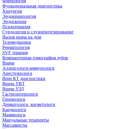
Флебология
Функциональная диагностика
Хирургия
Эндокринология
Эндоскопия
Психотерапия
Сурдология и слухопротезирование
Вызов врача на дом
Телемедицина
Ревматология
SVF терапия
Компьютерная томография зубов
Врачи
Аллергологи-иммунологи
Анестезиологи
Врач КТ диагностики
Врачи УВТ
Врачи УЗД
Гастроэнтерологи
Гинекологи
Дерматологи, косметологи
Кардиологи
Маммологи
Мануальные терапевты
Массажисты