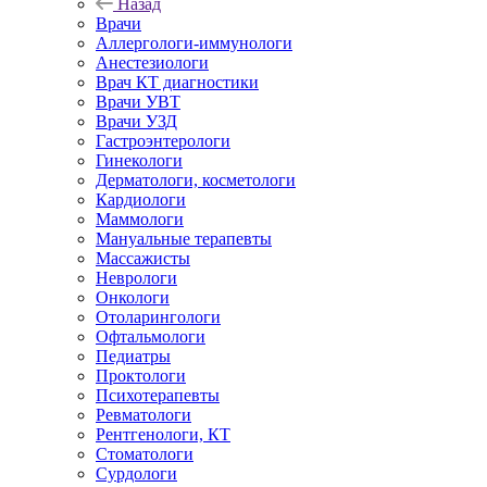
Назад
Врачи
Аллергологи-иммунологи
Анестезиологи
Врач КТ диагностики
Врачи УВТ
Врачи УЗД
Гастроэнтерологи
Гинекологи
Дерматологи, косметологи
Кардиологи
Маммологи
Мануальные терапевты
Массажисты
Неврологи
Онкологи
Отоларингологи
Офтальмологи
Педиатры
Проктологи
Психотерапевты
Ревматологи
Рентгенологи, КТ
Стоматологи
Сурдологи