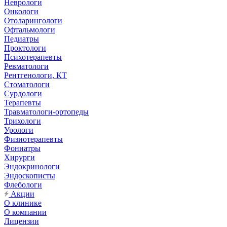
Неврологи
Онкологи
Отоларингологи
Офтальмологи
Педиатры
Проктологи
Психотерапевты
Ревматологи
Рентгенологи, КТ
Стоматологи
Сурдологи
Терапевты
Травматологи-ортопеды
Трихологи
Урологи
Физиотерапевты
Фониатры
Хирурги
Эндокринологи
Эндоскописты
Флебологи
Акции
О клинике
О компании
Лицензии