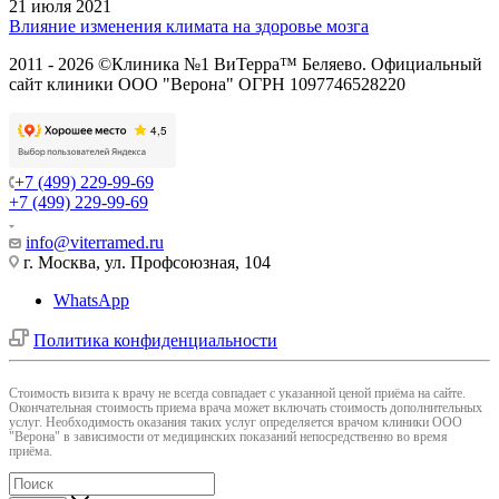
21 июля 2021
Влияние изменения климата на здоровье мозга
2011 - 2026 ©Клиника №1 ВиТерра™ Беляево. Официальный
сайт клиники ООО "Верона" ОГРН 1097746528220
+7 (499) 229-99-69
+7 (499) 229-99-69
info@viterramed.ru
г. Москва, ул. Профсоюзная, 104
WhatsApp
Политика конфиденциальности
Cтоимость визита к врачу не всегда совпадает с указанной ценой приёма на сайте.
Окончательная стоимость приема врача может включать стоимость дополнительных
услуг. Необходимость оказания таких услуг определяется врачом клиники ООО
"Верона" в зависимости от медицинских показаний непосредственно во время
приёма.