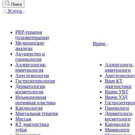
Поиск
Услуги
PRP-терапия
(плазмотерапия)
Медицинские
Врачи
анализы
Акушерство и
гинекология
Аллергология-
Аллергологи-
иммунология
иммунологи
Анестезиология
Анестезиолог
Гастроэнтерология
Врач КТ
Дерматология,
диагностики
косметология
Врачи УВТ
Инъекционная
Врачи УЗД
интимная пластика
Гастроэнтеро
Кардиология
Гинекологи
Мануальная терапия
Дерматологи,
Массаж
косметологи
КТ диагностика
Кардиологи
зубов
Маммологи