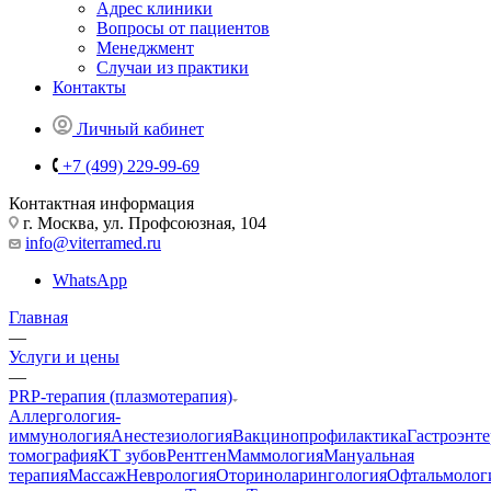
Адрес клиники
Вопросы от пациентов
Менеджмент
Случаи из практики
Контакты
Личный кабинет
+7 (499) 229-99-69
Контактная информация
г. Москва, ул. Профсоюзная, 104
info@viterramed.ru
WhatsApp
Главная
—
Услуги и цены
—
PRP-терапия (плазмотерапия)
Аллергология-
иммунология
Анестезиология
Вакцинопрофилактика
Гастроэнт
томография
КТ зубов
Рентген
Маммология
Мануальная
терапия
Массаж
Неврология
Оториноларингология
Офтальмолог