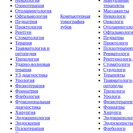
Неврология
Мануальные
Озонотерапия
терапевты
Отоларингология
Массажисты
Офтальмология
Компьютерная
Неврологи
Педиатрия
томография
Онкологи
Проктология
зубов
Отоларинголо
Рентген
Офтальмолог
Стоматология
Педиатры
Терапия
Проктологи
Травматология и
Психотерапев
ортопедия
Ревматологи
Трихология
Рентгенологи
Ударно-волновая
Стоматологи
терапия
Сурдологи
УЗ диагностика
Терапевты
Урология
Травматологи
Физиотерапия
ортопеды
Фониатрия
Трихологи
Флебология
Урологи
Функциональная
Физиотерапев
диагностика
Фониатры
Хирургия
Хирурги
Эндокринология
Эндокриноло
Эндоскопия
Эндоскопист
Психотерапия
Флебологи