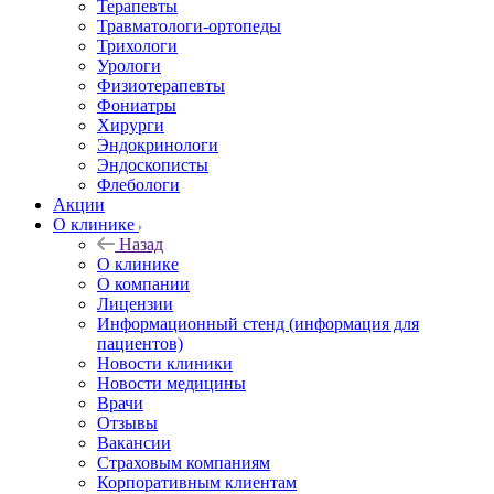
Терапевты
Травматологи-ортопеды
Трихологи
Урологи
Физиотерапевты
Фониатры
Хирурги
Эндокринологи
Эндоскописты
Флебологи
Акции
О клинике
Назад
О клинике
О компании
Лицензии
Информационный стенд (информация для
пациентов)
Новости клиники
Новости медицины
Врачи
Отзывы
Вакансии
Страховым компаниям
Корпоративным клиентам