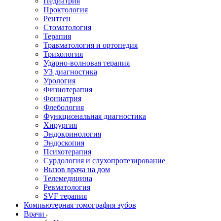
Педиатрия
Проктология
Рентген
Стоматология
Терапия
Травматология и ортопедия
Трихология
Ударно-волновая терапия
УЗ диагностика
Урология
Физиотерапия
Фониатрия
Флебология
Функциональная диагностика
Хирургия
Эндокринология
Эндоскопия
Психотерапия
Сурдология и слухопротезирование
Вызов врача на дом
Телемедицина
Ревматология
SVF терапия
Компьютерная томография зубов
Врачи