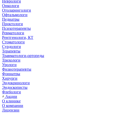
Неврологи
Онкологи
Отоларингологи
Офтальмологи
Педиатры
Проктологи
Психотерапевты
Ревматологи
Рентгенологи, КТ
Стоматологи
Сурдологи
Терапевты
Травматологи-ортопеды
Трихологи
Урологи
Физиотерапевты
Фониатры
Хирурги
Эндокринологи
Эндоскописты
Флебологи
Акции
О клинике
О компании
Лицензии