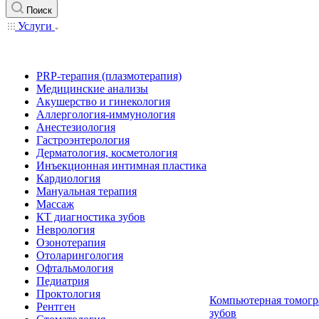
Поиск
Услуги
PRP-терапия (плазмотерапия)
Медицинские анализы
Акушерство и гинекология
Аллергология-иммунология
Анестезиология
Гастроэнтерология
Дерматология, косметология
Инъекционная интимная пластика
Кардиология
Мануальная терапия
Массаж
КТ диагностика зубов
Неврология
Озонотерапия
Отоларингология
Офтальмология
Педиатрия
Проктология
Компьютерная томогр
Рентген
зубов