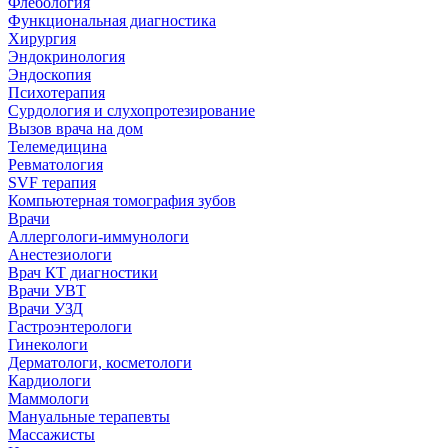
Флебология
Функциональная диагностика
Хирургия
Эндокринология
Эндоскопия
Психотерапия
Сурдология и слухопротезирование
Вызов врача на дом
Телемедицина
Ревматология
SVF терапия
Компьютерная томография зубов
Врачи
Аллергологи-иммунологи
Анестезиологи
Врач КТ диагностики
Врачи УВТ
Врачи УЗД
Гастроэнтерологи
Гинекологи
Дерматологи, косметологи
Кардиологи
Маммологи
Мануальные терапевты
Массажисты