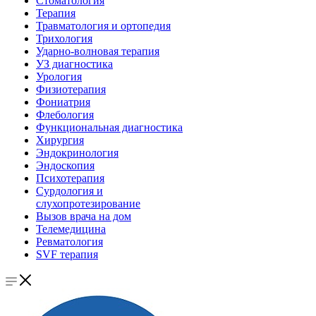
Стоматология
Терапия
Травматология и ортопедия
Трихология
Ударно-волновая терапия
УЗ диагностика
Урология
Физиотерапия
Фониатрия
Флебология
Функциональная диагностика
Хирургия
Эндокринология
Эндоскопия
Психотерапия
Сурдология и
слухопротезирование
Вызов врача на дом
Телемедицина
Ревматология
SVF терапия