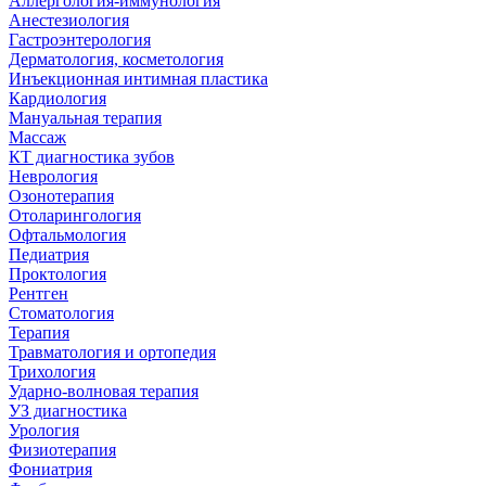
Аллергология-иммунология
Анестезиология
Гастроэнтерология
Дерматология, косметология
Инъекционная интимная пластика
Кардиология
Мануальная терапия
Массаж
КТ диагностика зубов
Неврология
Озонотерапия
Отоларингология
Офтальмология
Педиатрия
Проктология
Рентген
Стоматология
Терапия
Травматология и ортопедия
Трихология
Ударно-волновая терапия
УЗ диагностика
Урология
Физиотерапия
Фониатрия