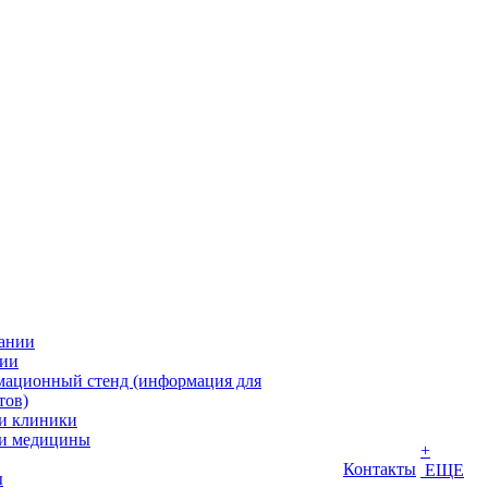
ании
ии
ационный стенд (информация для
тов)
и клиники
и медицины
+
Контакты
ЕЩЕ
ы