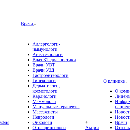
Врачи
Аллергологи-
иммунологи
Анестезиологи
Врач КТ диагностики
Врачи УВТ
Врачи УЗД
Гастроэнтерологи
Гинекологи
О клинике
Дерматологи,
косметологи
О комп
Кардиологи
Лиценз
Маммологи
Информ
Мануальные терапевты
пациен
Массажисты
Новост
Неврологи
Новост
афия
Онкологи
Врачи
Отоларингологи
Акции
Отзыв