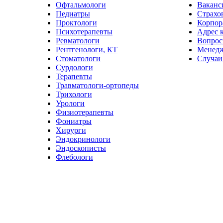
Офтальмологи
Ваканс
Педиатры
Страхо
Проктологи
Корпор
Психотерапевты
Адрес 
Ревматологи
Вопрос
Рентгенологи, КТ
Менед
Стоматологи
Случаи
Сурдологи
Терапевты
Травматологи-ортопеды
Трихологи
Урологи
Физиотерапевты
Фониатры
Хирурги
Эндокринологи
Эндоскописты
Флебологи