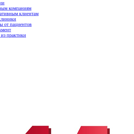
ии
вым компаниям
ативным клиентам
клиники
ы от пациентов
жмент
 из практики