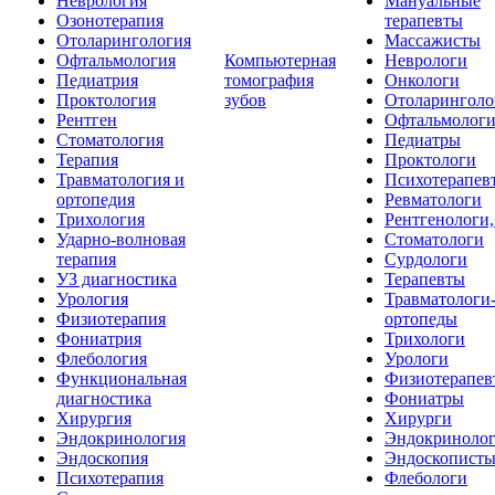
Неврология
Мануальные
Озонотерапия
терапевты
Отоларингология
Массажисты
Офтальмология
Компьютерная
Неврологи
Педиатрия
томография
Онкологи
Проктология
зубов
Отоларинголо
Рентген
Офтальмолог
Стоматология
Педиатры
Терапия
Проктологи
Травматология и
Психотерапев
ортопедия
Ревматологи
Трихология
Рентгенологи
Ударно-волновая
Стоматологи
терапия
Сурдологи
УЗ диагностика
Терапевты
Урология
Травматологи
Физиотерапия
ортопеды
Фониатрия
Трихологи
Флебология
Урологи
Функциональная
Физиотерапев
диагностика
Фониатры
Хирургия
Хирурги
Эндокринология
Эндокриноло
Эндоскопия
Эндоскопист
Психотерапия
Флебологи