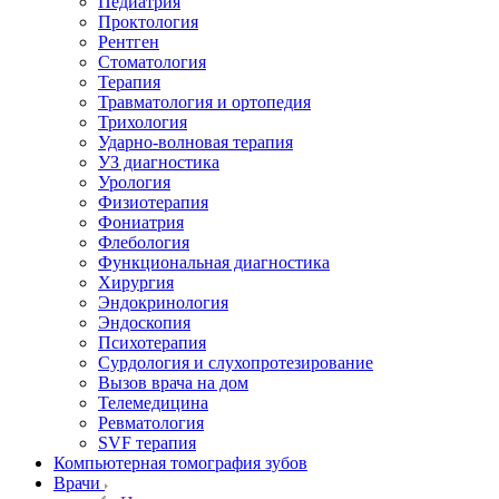
Педиатрия
Проктология
Рентген
Стоматология
Терапия
Травматология и ортопедия
Трихология
Ударно-волновая терапия
УЗ диагностика
Урология
Физиотерапия
Фониатрия
Флебология
Функциональная диагностика
Хирургия
Эндокринология
Эндоскопия
Психотерапия
Сурдология и слухопротезирование
Вызов врача на дом
Телемедицина
Ревматология
SVF терапия
Компьютерная томография зубов
Врачи