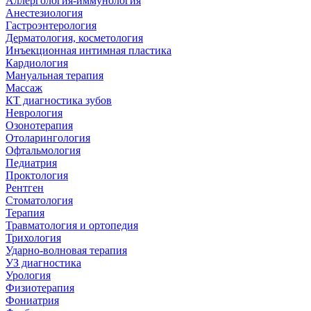
Аллергология-иммунология
Анестезиология
Гастроэнтерология
Дерматология, косметология
Инъекционная интимная пластика
Кардиология
Мануальная терапия
Массаж
КТ диагностика зубов
Неврология
Озонотерапия
Отоларингология
Офтальмология
Педиатрия
Проктология
Рентген
Стоматология
Терапия
Травматология и ортопедия
Трихология
Ударно-волновая терапия
УЗ диагностика
Урология
Физиотерапия
Фониатрия