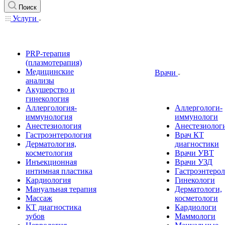
Поиск
Услуги
PRP-терапия
(плазмотерапия)
Медицинские
Врачи
анализы
Акушерство и
гинекология
Аллергология-
Аллергологи-
иммунология
иммунологи
Анестезиология
Анестезиолог
Гастроэнтерология
Врач КТ
Дерматология,
диагностики
косметология
Врачи УВТ
Инъекционная
Врачи УЗД
интимная пластика
Гастроэнтеро
Кардиология
Гинекологи
Мануальная терапия
Дерматологи,
Массаж
косметологи
КТ диагностика
Кардиологи
зубов
Маммологи