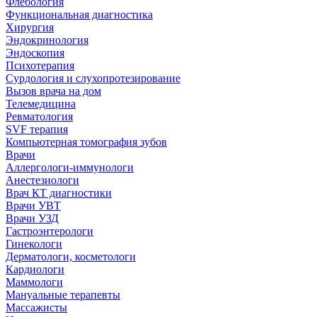
Флебология
Функциональная диагностика
Хирургия
Эндокринология
Эндоскопия
Психотерапия
Сурдология и слухопротезирование
Вызов врача на дом
Телемедицина
Ревматология
SVF терапия
Компьютерная томография зубов
Врачи
Аллергологи-иммунологи
Анестезиологи
Врач КТ диагностики
Врачи УВТ
Врачи УЗД
Гастроэнтерологи
Гинекологи
Дерматологи, косметологи
Кардиологи
Маммологи
Мануальные терапевты
Массажисты