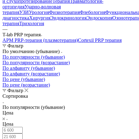
и слухопротезирование
Терапия
Травматология-
ортопедия
Ударно-волновая
терапия
УЗИ
Урология
Физиотерапия
Флебология
Функциональн
диагностика
Хирургия
Эндокринология
Эндоскопия
Озонотерап
терапия
Трихология
—
T-lab PRP терапия
АРМ PRP-терапия (плазмотерапия)
Cortexil PRP терапия
Фильтр
По умолчанию (убывание)
По популярности (убывание)
По популярности (возрастание)
По алфавиту (убывание)
По алфавиту (возрастание)
По цене (убывание)
По цене (возрастание)
Фильтр
Сортировка
По популярности (убывание)
Цена
Цена