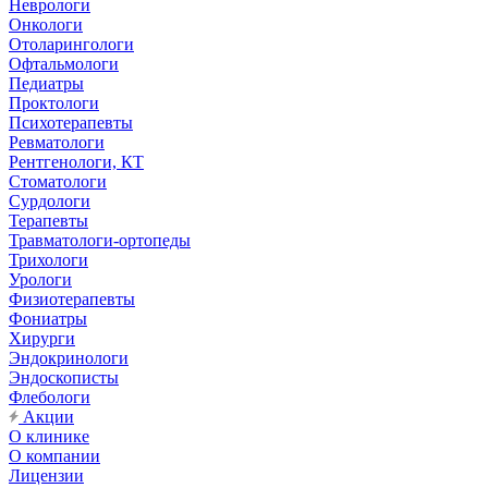
Неврологи
Онкологи
Отоларингологи
Офтальмологи
Педиатры
Проктологи
Психотерапевты
Ревматологи
Рентгенологи, КТ
Стоматологи
Сурдологи
Терапевты
Травматологи-ортопеды
Трихологи
Урологи
Физиотерапевты
Фониатры
Хирурги
Эндокринологи
Эндоскописты
Флебологи
Акции
О клинике
О компании
Лицензии