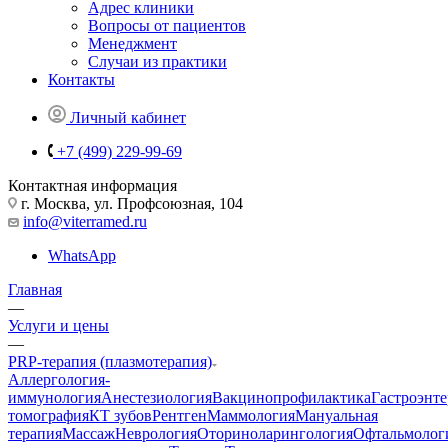
Адрес клиники
Вопросы от пациентов
Менеджмент
Случаи из практики
Контакты
Личный кабинет
+7 (499) 229-99-69
Контактная информация
г. Москва, ул. Профсоюзная, 104
info@viterramed.ru
WhatsApp
Главная
—
Услуги и цены
—
PRP-терапия (плазмотерапия)
Аллергология-
иммунология
Анестезиология
Вакцинопрофилактика
Гастроэнт
томография
КТ зубов
Рентген
Маммология
Мануальная
терапия
Массаж
Неврология
Оториноларингология
Офтальмолог