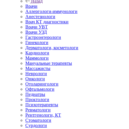
Назад
Врачи
Аллергологи-иммунологи
Анестезиологи
Врач КТ диагностики
Врачи УВТ
Врачи УЗД
Гастроэнтерологи
Гинекологи
Дерматологи, косметологи
Кардиологи
Маммологи
Мануальные терапевты
Массажисты
Неврологи
Онкологи
Отоларингологи
Офтальмологи
Педиатры
Проктологи
Психотерапевты
Ревматологи
Рентгенологи, КТ
Стоматологи
Сурдологи