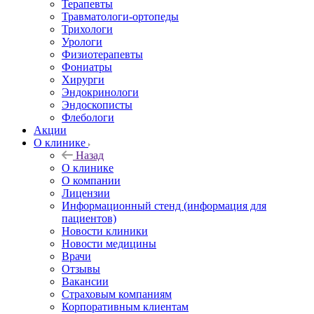
Терапевты
Травматологи-ортопеды
Трихологи
Урологи
Физиотерапевты
Фониатры
Хирурги
Эндокринологи
Эндоскописты
Флебологи
Акции
О клинике
Назад
О клинике
О компании
Лицензии
Информационный стенд (информация для
пациентов)
Новости клиники
Новости медицины
Врачи
Отзывы
Вакансии
Страховым компаниям
Корпоративным клиентам