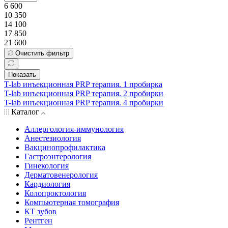
6 600
10 350
14 100
17 850
21 600
Очистить фильтр
Показать
T-lab инъекционная PRP терапия. 1 пробирка
T-lab инъекционная PRP терапия. 2 пробирки
T-lab инъекционная PRP терапия. 4 пробирки
Каталог
Аллергология-иммунология
Анестезиология
Вакцинопрофилактика
Гастроэнтерология
Гинекология
Дерматовенерология
Кардиология
Колопроктология
Компьютерная томография
КТ зубов
Рентген