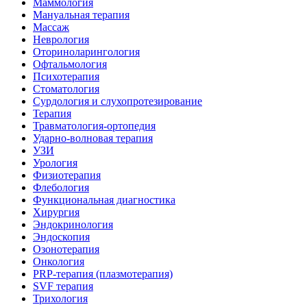
Маммология
Мануальная терапия
Массаж
Неврология
Оториноларингология
Офтальмология
Психотерапия
Стоматология
Сурдология и слухопротезирование
Терапия
Травматология-ортопедия
Ударно-волновая терапия
УЗИ
Урология
Физиотерапия
Флебология
Функциональная диагностика
Хирургия
Эндокринология
Эндоскопия
Озонотерапия
Онкология
PRP-терапия (плазмотерапия)
SVF терапия
Трихология