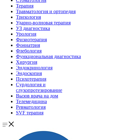
Стоматология
Терапия
Травматология и ортопедия
Трихология
Ударно-волновая терапия
УЗ диагностика
Урология
Физиотерапия
Фониатрия
Флебология
Функциональная диагностика
Хирургия
Эндокринология
Эндоскопия
Психотерапия
Сурдология и
слухопротезирование
Вызов врача на дом
Телемедицина
Ревматология
SVF терапия