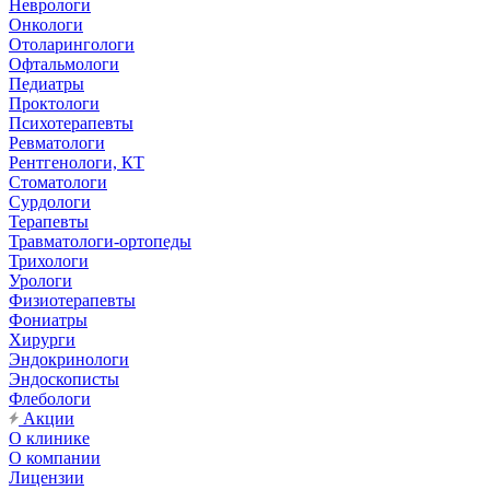
Неврологи
Онкологи
Отоларингологи
Офтальмологи
Педиатры
Проктологи
Психотерапевты
Ревматологи
Рентгенологи, КТ
Стоматологи
Сурдологи
Терапевты
Травматологи-ортопеды
Трихологи
Урологи
Физиотерапевты
Фониатры
Хирурги
Эндокринологи
Эндоскописты
Флебологи
Акции
О клинике
О компании
Лицензии