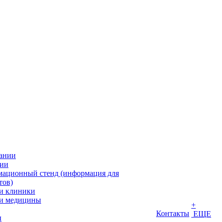
ании
ии
ационный стенд (информация для
тов)
и клиники
и медицины
+
Контакты
ЕЩЕ
ы