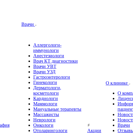
Врачи
Аллергологи-
иммунологи
Анестезиологи
Врач КТ диагностики
Врачи УВТ
Врачи УЗД
Гастроэнтерологи
Гинекологи
О клинике
Дерматологи,
косметологи
О комп
Кардиологи
Лиценз
Маммологи
Информ
Мануальные терапевты
пациен
Массажисты
Новост
Неврологи
Новост
афия
Онкологи
Врачи
Отоларингологи
Акции
Отзыв