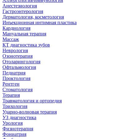
Аллергология-иммунология
Анестезиология
Гастроэнтерология
Дерматология, косметология
Инъекционная интимная пластика
Кардиология
Мануальная терапия
Массаж
КТ диагностика зубов
Неврология
Озонотерапия
Отоларингология
Офтальмология
Педиатрия
Проктология
Рентген
Стоматология
Терапия
Травматология и ортопедия
Трихология
Ударно-волновая терапия
УЗ диагностика
Урология
Физиотерапия
Фониатрия