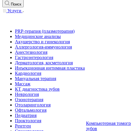
Поиск
Услуги
PRP-терапия (плазмотерапия)
Медицинские анализы
Акушерство и гинекология
Аллергология-иммунология
Анестезиология
Гастроэнтерология
Дерматология, косметология
Инъекционная интимная пластика
Кардиология
Мануальная терапия
Массаж
КТ диагностика зубов
Неврология
Озонотерапия
Отоларингология
Офтальмология
Педиатрия
Проктология
Компьютерная томогр
Рентген
зубов