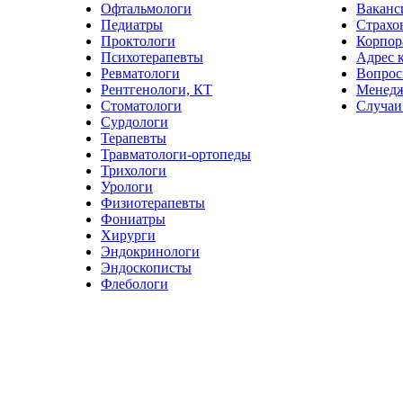
Офтальмологи
Ваканс
Педиатры
Страхо
Проктологи
Корпор
Психотерапевты
Адрес 
Ревматологи
Вопрос
Рентгенологи, КТ
Менед
Стоматологи
Случаи
Сурдологи
Терапевты
Травматологи-ортопеды
Трихологи
Урологи
Физиотерапевты
Фониатры
Хирурги
Эндокринологи
Эндоскописты
Флебологи