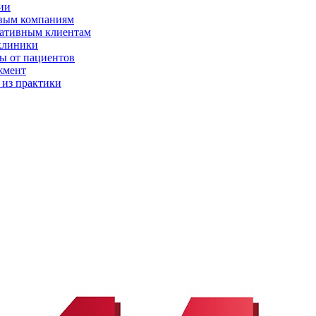
ии
вым компаниям
ативным клиентам
клиники
ы от пациентов
жмент
 из практики