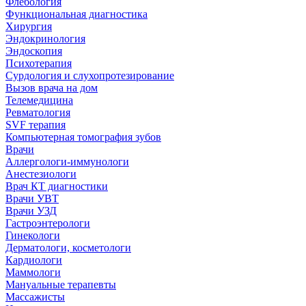
Флебология
Функциональная диагностика
Хирургия
Эндокринология
Эндоскопия
Психотерапия
Сурдология и слухопротезирование
Вызов врача на дом
Телемедицина
Ревматология
SVF терапия
Компьютерная томография зубов
Врачи
Аллергологи-иммунологи
Анестезиологи
Врач КТ диагностики
Врачи УВТ
Врачи УЗД
Гастроэнтерологи
Гинекологи
Дерматологи, косметологи
Кардиологи
Маммологи
Мануальные терапевты
Массажисты